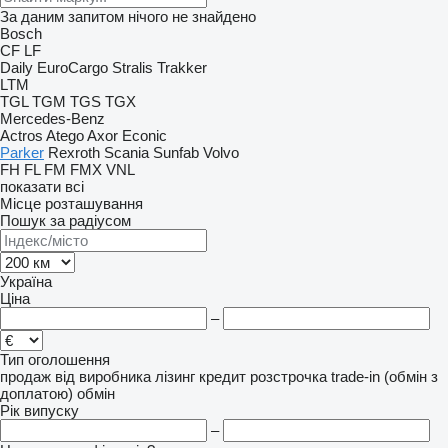
За даним запитом нічого не знайдено
Bosch
CF
LF
Daily
EuroCargo
Stralis
Trakker
LTM
TGL
TGM
TGS
TGX
Mercedes-Benz
Actros
Atego
Axor
Econic
Parker
Rexroth
Scania
Sunfab
Volvo
FH
FL
FM
FMX
VNL
показати всі
Місце розташування
Пошук за радіусом
Україна
Ціна
–
Тип оголошення
продаж
від виробника
лізинг
кредит
розстрочка
trade-in (обмін з
доплатою)
обмін
Рік випуску
–