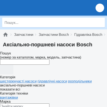
Запчастини
Запчастини Bosch
Гідравліка Bosch
Аксіально-поршневі насоси Bosch
Пошук
(номер за каталогом, марка, модель, запчастина)
Категорія
шестеренчасті насоси
гідравлічні насоси
розподільники
аксіально-поршневі насоси
показати всі
Категорія техніки
вантажівки
Марка