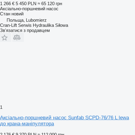
1 266 €
5 450 PLN
≈ 65 120 грн
Аксіально-поршневий насос
Стан
новий
Польща, Lubomierz
Cran-Lift Serwis Hydraulika Siłowa
Зв'язатися з продавцем
1
Аксіально-поршневий насос Sunfab SCPD-76/76 L lewa
до крана-маніпулятора
2 176 €
9 370 PLN
≈ 112 000 грн