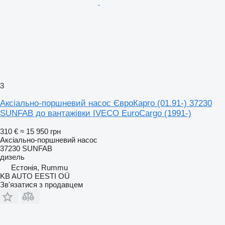
3
Аксіально-поршневий насос ЄвроКарго (01.91-) 37230
SUNFAB до вантажівки IVECO EuroCargo (1991-)
310 €
≈ 15 950 грн
Аксіально-поршневий насос
37230 SUNFAB
дизель
Естонія, Rummu
KB AUTO EESTI OÜ
Зв'язатися з продавцем