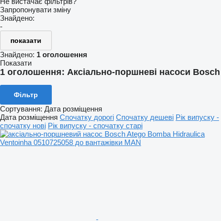
Не вистачає фільтрів?
Запропонувати зміну
Знайдено:
-
показати
Знайдено:
1 оголошення
Показати
1 оголошення:
Аксіально-поршневі насоси Bosch
Фільтр
Сортування
:
Дата розміщення
Дата розміщення
Спочатку дорогі
Спочатку дешеві
Рік випуску -
спочатку нові
Рік випуску - спочатку старі