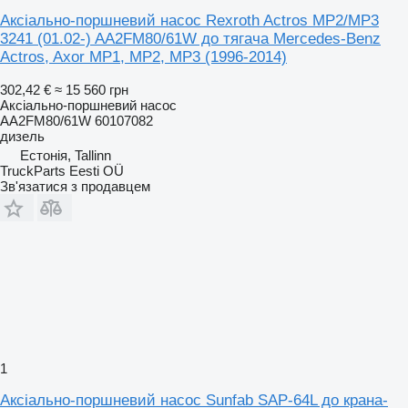
Аксіально-поршневий насос Rexroth Actros MP2/MP3
3241 (01.02-) AA2FM80/61W до тягача Mercedes-Benz
Actros, Axor MP1, MP2, MP3 (1996-2014)
302,42 €
≈ 15 560 грн
Аксіально-поршневий насос
AA2FM80/61W 60107082
дизель
Естонія, Tallinn
TruckParts Eesti OÜ
Зв'язатися з продавцем
1
Аксіально-поршневий насос Sunfab SAP-64L до крана-