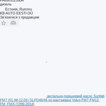
PA630511530A
дизель
Естонія, Rummu
KB AUTO EESTI OÜ
Зв'язатися з продавцем
аксіально-поршневий насос Sunfab
FM7 (01.98-12.01) SLPD46/46 до вантажівки Volvo FM7-FM12,
FM, FMX (1998-2014)