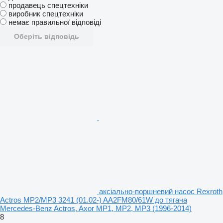
продавець спецтехніки
виробник спецтехніки
немає правильної відповіді
Оберіть відповідь
аксіально-поршневий насос Rexroth
Actros MP2/MP3 3241 (01.02-) AA2FM80/61W до тягача
Mercedes-Benz Actros, Axor MP1, MP2, MP3 (1996-2014)
8