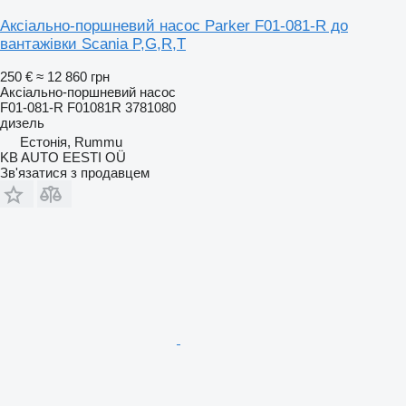
Аксіально-поршневий насос Parker F01-081-R до
вантажівки Scania P,G,R,T
250 €
≈ 12 860 грн
Аксіально-поршневий насос
F01-081-R F01081R 3781080
дизель
Естонія, Rummu
KB AUTO EESTI OÜ
Зв'язатися з продавцем