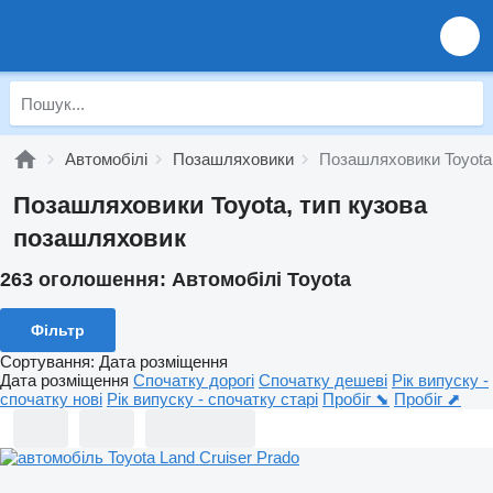
Автомобілі
Позашляховики
Позашляховики Toyota
Позашляховики Toyota, тип кузова
позашляховик
263 оголошення:
Автомобілі Toyota
Фільтр
Сортування
:
Дата розміщення
Дата розміщення
Спочатку дорогі
Спочатку дешеві
Рік випуску -
спочатку нові
Рік випуску - спочатку старі
Пробіг ⬊
Пробіг ⬈