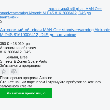
автономний обігрівач MAN Occ
standverwarming Airtronic M D4S 81619006412, D4S до
вантажівки
5
Автономний обігрівач MAN Occ standverwarming Airtronic
M D4S 81619006412, D4S до вантажівки
350 €
≈ 18 010 грн
Автономний обігрівач
81619006412, D4S
Бельгія, Bree
Smeets & Zonen Spare Parts
Зв'язатися з продавцем
Партнерська програма Autoline
Станьте нашим партнером і отримуйте прибуток за кожного
залученого клієнта
Дивитися пропозицію