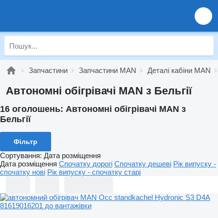
Запчастини
Запчастини MAN
Деталі кабіни MAN
Автономні обігрівачі MAN з Бельгії
16 оголошень:
Автономні обігрівачі MAN з
Бельгії
Фільтр
Сортування
:
Дата розміщення
Дата розміщення
Спочатку дорогі
Спочатку дешеві
Рік випуску -
спочатку нові
Рік випуску - спочатку старі