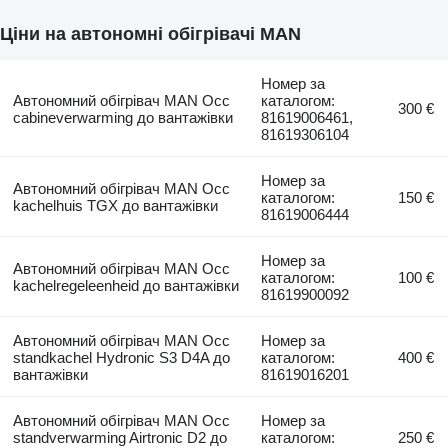
Ціни на автономні обігрівачі MAN
Номер за
Автономний обігрівач MAN Occ
каталогом:
300 €
cabineverwarming до вантажівки
81619006461,
81619306104
Номер за
Автономний обігрівач MAN Occ
каталогом:
150 €
kachelhuis TGX до вантажівки
81619006444
Номер за
Автономний обігрівач MAN Occ
каталогом:
100 €
kachelregeleenheid до вантажівки
81619900092
Автономний обігрівач MAN Occ
Номер за
standkachel Hydronic S3 D4A до
каталогом:
400 €
вантажівки
81619016201
Автономний обігрівач MAN Occ
Номер за
standverwarming Airtronic D2 до
каталогом:
250 €