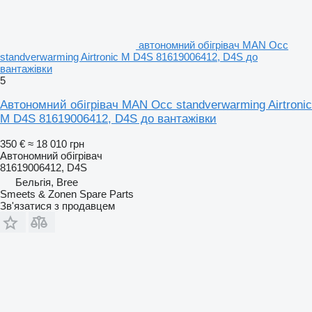
автономний обігрівач MAN Occ
standverwarming Airtronic M D4S 81619006412, D4S до
вантажівки
5
Автономний обігрівач MAN Occ standverwarming Airtronic
M D4S 81619006412, D4S до вантажівки
350 €
≈ 18 010 грн
Автономний обігрівач
81619006412, D4S
Бельгія, Bree
Smeets & Zonen Spare Parts
Зв'язатися з продавцем