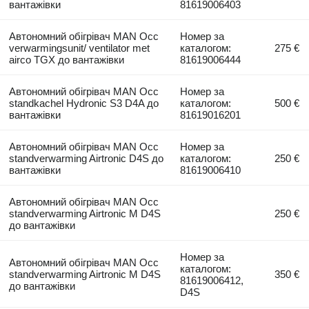
вантажівки
81619006403
Автономний обігрівач MAN Occ
Номер за
verwarmingsunit/ ventilator met
каталогом:
275 €
airco TGX до вантажівки
81619006444
Автономний обігрівач MAN Occ
Номер за
standkachel Hydronic S3 D4A до
каталогом:
500 €
вантажівки
81619016201
Автономний обігрівач MAN Occ
Номер за
standverwarming Airtronic D4S до
каталогом:
250 €
вантажівки
81619006410
Автономний обігрівач MAN Occ
standverwarming Airtronic M D4S
250 €
до вантажівки
Номер за
Автономний обігрівач MAN Occ
каталогом:
standverwarming Airtronic M D4S
350 €
81619006412,
до вантажівки
D4S