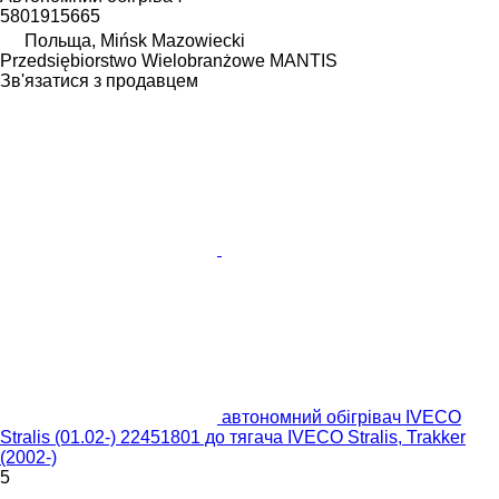
5801915665
Польща, Mińsk Mazowiecki
Przedsiębiorstwo Wielobranżowe MANTIS
Зв'язатися з продавцем
автономний обігрівач IVECO
Stralis (01.02-) 22451801 до тягача IVECO Stralis, Trakker
(2002-)
5