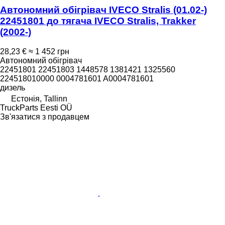
Автономний обігрівач IVECO Stralis (01.02-)
22451801 до тягача IVECO Stralis, Trakker
(2002-)
28,23 €
≈ 1 452 грн
Автономний обігрівач
22451801 22451803 1448578 1381421 1325560
224518010000 0004781601 A0004781601
дизель
Естонія, Tallinn
TruckParts Eesti OÜ
Зв'язатися з продавцем