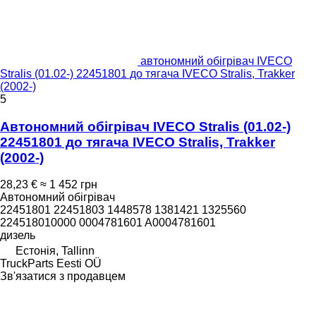
автономний обігрівач IVECO
Stralis (01.02-) 22451801 до тягача IVECO Stralis, Trakker
(2002-)
5
Автономний обігрівач IVECO Stralis (01.02-)
22451801 до тягача IVECO Stralis, Trakker
(2002-)
28,23 €
≈ 1 452 грн
Автономний обігрівач
22451801 22451803 1448578 1381421 1325560
224518010000 0004781601 A0004781601
дизель
Естонія, Tallinn
TruckParts Eesti OÜ
Зв'язатися з продавцем