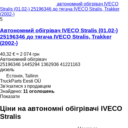
автономний обігрівач IVECO
Stralis (01.02-) 25196346 до тягача IVECO Stralis, Trakker
(2002-)
5
Автономний обігрівач IVECO Stralis (01.02-)
25196346 до тягача IVECO Stralis, Trakker
(2002-)
40,32 €
≈ 2 074 грн
Автономний обігрівач
25196346 1445294 1362936 41221163
дизель
Естонія, Tallinn
TruckParts Eesti OÜ
Зв'язатися з продавцем
Знайдено:
11 оголошень
Показати
Ціни на автономні обігрівачі IVECO
Stralis