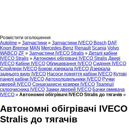
Розмістити оголошення
Autoline
»
Запчастини
»
Запчастини IVECO
Bosch
DAF
Knorr-Bremse
MAN
Mercedes-Benz
Renault
Scania
Volvo
WABCO
ZF
»
Запчастини IVECO Stralis
»
Деталі кабіни
IVECO Stralis
»
Автономні обігрівачі IVECO Stralis
Двері
IVECO
Кабіни IVECO
Облицювання IVECO
Сидіння IVECO
Спойлери IVECO
Бокові дзеркала IVECO
Дзеркала
заднього виду IVECO
Насоси підняття кабіни IVECO
Кутові
панелі кабіни IVECO
Автохолодильники IVECO
Ручки
дверей IVECO
Сонцезахисні козирки IVECO
Трапеції
склоочисника IVECO
Замки дверей IVECO
Бачки омивача
IVECO
»
Автономні обігрівачі IVECO Stralis до тягачів
»
Автономні обігрівачі IVECO
Stralis до тягачів