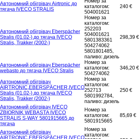
Номер за
Автономний обігрівач Airtronic до
каталогом:
240 €
тягача IVECO STRALIS
504001621
Номер за
каталогом:
252203
Автономний обігрівач Eberspächer
504001621
Stralis (01.02-) до тягача IVECO
298,39 €
5801383361
Stralis, Trakker (2002-)
504274062
5801801485,
паливо: дизель
Номер за
Автономний обігрівач Eberspächer
каталогом:
346,20 €
webasto до тягача IVECO Stralis
504274062
Номер за
Автономний обігрівач
каталогом:
AIRTRONIC,EBERSPÄCHER,IVECO
252713
250 €
Stralis (01.02-) до тягача IVECO
5801992784,
Stralis, Trakker (2002-)
паливо: дизель
Автономний обігрівач IVECO
Номер за
ZBIORNIK WEBASTA IVECO
каталогом:
85,69 €
STRALIS S-WAY 5801915665 до
5801915665
тягача
Номер за
Автономний обігрівач
каталогом:
AIRTRONIC,EBERSPÄCHER,IVECO