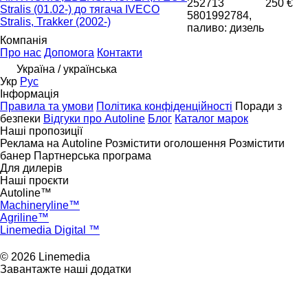
252713
250 €
Stralis (01.02-) до тягача IVECO
5801992784,
Stralis, Trakker (2002-)
паливо: дизель
Компанія
Про нас
Допомога
Контакти
Україна / українська
Укр
Рус
Інформація
Правила та умови
Політика конфіденційності
Поради з
безпеки
Відгуки про Autoline
Блог
Каталог марок
Наші пропозиції
Реклама на Autoline
Розмістити оголошення
Розмістити
банер
Партнерська програма
Для дилерів
Наші проєкти
Autoline™
Machineryline™
Agriline™
Linemedia Digital ™
© 2026 Linemedia
Завантажте наші додатки