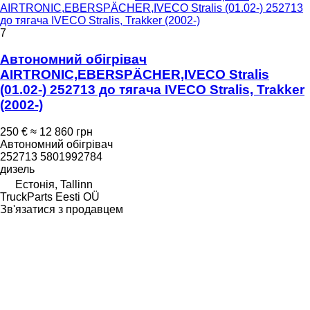
AIRTRONIC,EBERSPÄCHER,IVECO Stralis (01.02-) 252713
до тягача IVECO Stralis, Trakker (2002-)
7
Автономний обігрівач
AIRTRONIC,EBERSPÄCHER,IVECO Stralis
(01.02-) 252713 до тягача IVECO Stralis, Trakker
(2002-)
250 €
≈ 12 860 грн
Автономний обігрівач
252713 5801992784
дизель
Естонія, Tallinn
TruckParts Eesti OÜ
Зв'язатися з продавцем