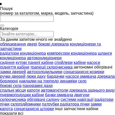
Пошук
(номер за каталогом, марка, модель, запчастина)
Категорія
За даним запитом нічого не знайдено
облицювання
двері
бокові дзеркала
кондиціонери та
запчастини
радіатори кондиціонера
компресори кондиціонера
шланги
кондиціонера
автокондиціонери
сидіння
кутові панелі кабіни
спойлери
кабіни
насоси
підняття кабіни
трапеції склоочисника
автономні обігрівачі
замки дверей
автохолодильники
сонцезахисні козирки
ручки дверей
люки даху
бардачки
насоси омивача
дзеркала
бордюрні
накладки на торпедо
динаміки
скло
бокові скла
панорамні дахи
спальні місця
капоти
автомагнітоли
дзеркала заднього виду
пневмоподушки кабіни
бачки омивача
двигуни
склоочисника
обігрівачі салону
системи навігації
радіатори
пічки
склопідйомники
патрубки радіатора пічки
замки
капота
сонцезахисні шторки
інші запчастини кабіни
показати всі