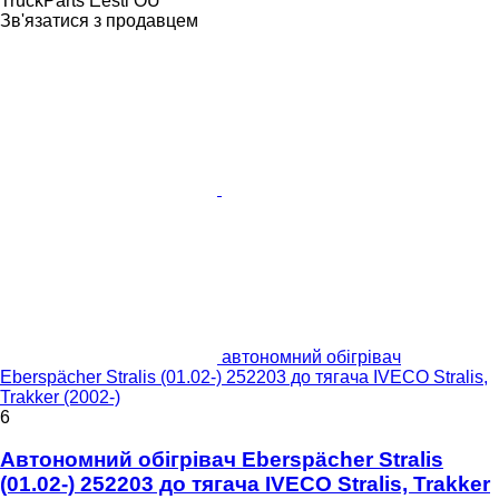
TruckParts Eesti OÜ
Зв'язатися з продавцем
автономний обігрівач
Eberspächer Stralis (01.02-) 252203 до тягача IVECO Stralis,
Trakker (2002-)
6
Автономний обігрівач Eberspächer Stralis
(01.02-) 252203 до тягача IVECO Stralis, Trakker