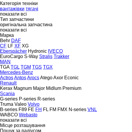
Категорія техніки
вантажівки
тягачі
показати всі
Тип запчастини
оригінальна запчастина
показати всі
Марка
Behr
DAF
CF
LF
XF
XG
Eberspächer
Hydronic
IVECO
EuroCargo
S-Way
Stralis
Trakker
MAN
TGA
TGL
TGM
TGS
TGX
Mercedes-Benz
Actros
Antos
Arocs
Atego
Axor
Econic
Renault
Kerax
Magnum
Major
Midlum
Premium
Scania
G-series
P-series
R-series
Truma
Valeo
Volvo
B-series
F89
FE
FH
FL
FM
FMX
N-series
VNL
WABCO
Webasto
показати всі
Місце розташування
Пошук за радіусом