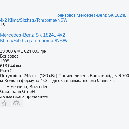
бензовоз Mercedes-Benz SK 1824L
4x2 Klima/Sitzhzg./Tempomat/NSW
15
Mercedes-Benz SK 1824L 4x2
Klima/Sitzhzg./Tempomat/NSW
19 900 €
≈ 1 024 000 грн
Бензовоз
1998
616 044 км
Euro 2
Потужність
245 к.с. (180 кВт)
Паливо
дизель
Вантажопід.
9 700
кг
Колісна формула
4x2
Підвіска
пневмо/пневмо
0 відсіків
Німеччина, Bovenden
Gassmann GmbH
Зв'язатися з продавцем