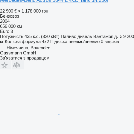
Mercedes-Benz Actros 1844 L 4x2, Tank 14.250l
22 900 €
≈ 1 178 000 грн
Бензовоз
2004
656 000 км
Euro 3
Потужність
435 к.с. (320 кВт)
Паливо
дизель
Вантажопід.
9 200
кг
Колісна формула
4x2
Підвіска
пневмо/пневмо
0 відсіків
Німеччина, Bovenden
Gassmann GmbH
Зв'язатися з продавцем