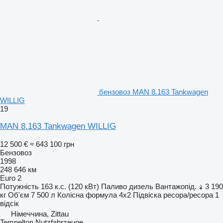
бензовоз MAN 8.163 Tankwagen
WILLIG
19
MAN 8.163 Tankwagen WILLIG
12 500 €
≈ 643 100 грн
Бензовоз
1998
248 646 км
Euro 2
Потужність
163 к.с. (120 кВт)
Паливо
дизель
Вантажопід.
3 190
кг
Об'єм
7 500 л
Колісна формула
4x2
Підвіска
ресора/ресора
1
відсік
Німеччина, Zittau
Tempelton Nutzfahrzeuge