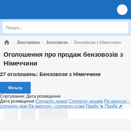
Вантажівки
Бензовози
Бензовози з Німеччини
Оголошення про продаж бензовозів з
Німеччини
27 оголошень:
Бензовози з Німеччини
Фільтр
Сортування
:
Дата розміщення
Дата розміщення
Спочатку дорогі
Спочатку дешеві
Рік випуску -
спочатку нові
Рік випуску - спочатку старі
Пробіг ⬊
Пробіг ⬈