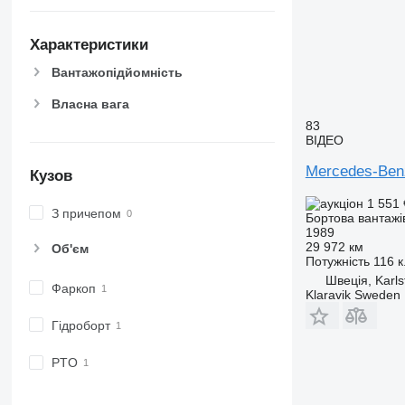
Характеристики
Вантажопідйомність
Власна вага
83
ВІДЕО
Mercedes-Ben
Кузов
1 551
З причепом
Бортова вантажі
1989
29 972 км
Об'єм
Потужність
116 к
Швеція, Karls
Фаркоп
Klaravik Sweden
Гідроборт
PTO