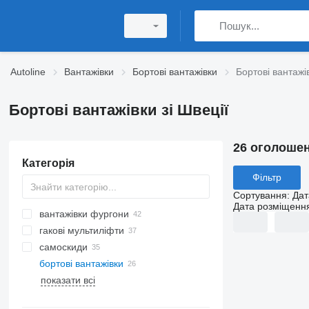
Autoline
Вантажівки
Бортовi вантажівки
Бортовi вантажів
Бортовi вантажівки зі Швеції
26 оголоше
Категорія
Фільтр
Сортування
:
Дат
Дата розміщенн
вантажівки фургони
гакові мультиліфти
самоскиди
бортовi вантажівки
показати всі