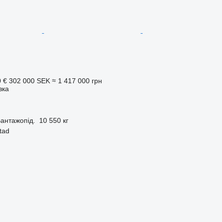
0 €
302 000 SEK
≈ 1 417 000 грн
вка
антажопід.
10 550 кг
tad