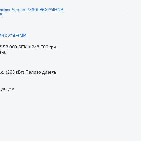
B
LB6X2*4HNB
 €
53 000 SEK
≈ 248 700 грн
вка
.с. (265 кВт)
Паливо
дизель
одавцем