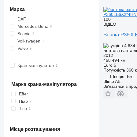
Марка
P360LB6X2*4HN
DAF
100
ВІДЕО
Mercedes-Benz
CF
Scania
Actros
Scania P360
Volkswagen
Arocs
G-series
4 834
Volvo
Atego
LB
Бортова вантажі
2012
Sprinter
P-series
FH
458 494 км
R-series
FM
Euro 5
Кран-маніпулятор
Потужність
360 к
L-series
Швеція, Bro
N-series
Blinto AB
Марка крана-маніпулятора
Зв'язатися з пр
Effer
Hiab
Tico
Місце розташування