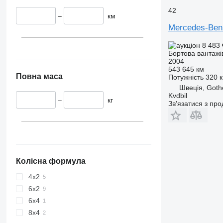
42
–
км
Mercedes-Ben
8 483
Бортова вантажі
2004
543 645 км
Повна маса
Потужність
320 к
Швеція, Goth
Kvdbil
–
кг
Зв'язатися з пр
Колісна формула
4x2
6x2
6x4
8x4