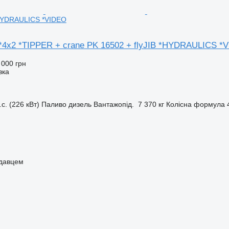
*HYDRAULICS *VIDEO
 *4x2 *TIPPER + crane PK 16502 + flyJIB *HYDRAULICS *
 000 грн
вка
.с. (226 кВт)
Паливо
дизель
Вантажопід.
7 370 кг
Колісна формула
одавцем