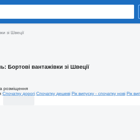
ки зі Швеції
нь:
Бортовi вантажівки зі Швеції
а розміщення
я
Спочатку дорогі
Спочатку дешеві
Рік випуску - спочатку нові
Рік ви