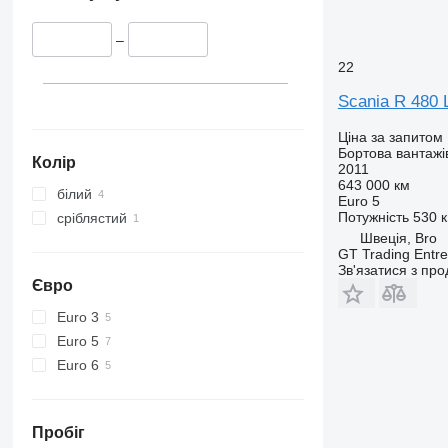
–
22
Scania R 480 
Ціна за запитом
Бортова вантажі
Колір
2011
643 000 км
білий
Euro 5
Потужність
530 к
сріблястий
Швеція, Bro
GT Trading Entr
Зв'язатися з пр
Євро
Euro 3
Euro 5
Euro 6
Пробіг