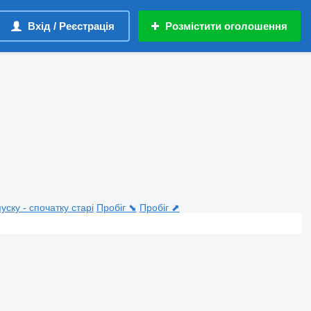
Вхід / Реєстрація
Розмістити оголошення
пуску - спочатку старі
Пробіг ⬊
Пробіг ⬈