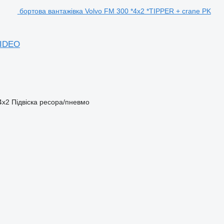
бортова вантажівка Volvo FM 300 *4x2 *TIPPER + crane PK
VIDEO
4x2
Підвіска
ресора/пневмо