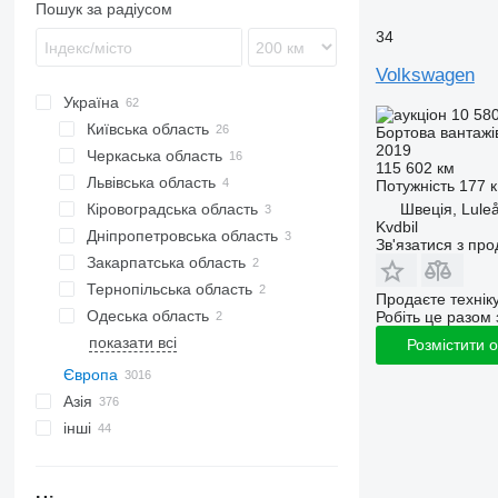
Пошук за радіусом
34
Volkswagen
Україна
10 58
Київська область
Бортова вантажі
2019
Черкаська область
Київ
115 602 км
Львівська область
Бровари
Черкаси
Потужність
177 к
Швеція, Lule
Кіровоградська область
Проліски
Львів
Kvdbil
Дніпропетровська область
Біла Церква
Олександрія
Зв'язатися з пр
Закарпатська область
Бзів
Знам'янка
Дніпро
Тернопільська область
Насташка
Виноградів
Продаєте технік
Одеська область
Глеваха
Хоростків
Робіть це разом 
показати всі
Одеса
Магала
Бердичів
Озерце
Харків
Розмістити 
Європа
Азія
Нідерланди
інші
Польща
Японія
Німеччина
Китай
Колумбія
Угорщина
Арабські Емірати
Чилі