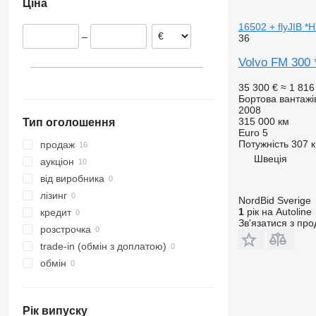
Ціна
Румунія
Туреччина
Перу
Іспанія
Азербайджан
Бразилія
16502 + flyJIB 
–
36
Велика Британія
Узбекистан
Уругвай
Італія
Киргизстан
Молдова
Volvo FM 300
Швеція
Казахстан
Аргентина
35 300 €
≈ 1 816
показати всі
Trelleborg
Бортова вантажі
Arlöv
2008
315 000 км
Тип оголошення
Gävle
Euro 5
Göteborg
Потужність
307 к
продаж
Швеція
Stockholm
аукціон
Karlstad
від виробника
Nälden
лізинг
NordBid Sverige
Kalmar
1
рік на Autoline
кредит
Зв'язатися з пр
показати всі
розстрочка
trade-in (обмін з доплатою)
обмін
Рік випуску