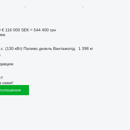
0 €
116 000 SEK
≈ 544 400 грн
вка
.с. (130 кВт)
Паливо
дизель
Вантажопід.
1 398 кг
å
одавцем
у?
з нами!
оголошення