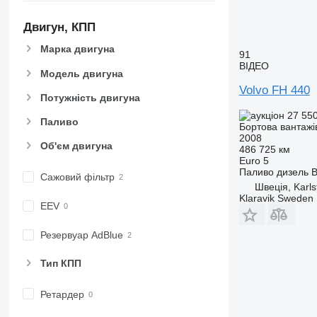
Двигун, КПП
Марка двигуна
91
ВІДЕО
Модель двигуна
Volvo FH 440
Потужність двигуна
27 55
Паливо
Бортова вантажі
2008
Об'єм двигуна
486 725 км
Euro 5
Паливо
дизель
В
Сажовий фільтр
Швеція, Karls
Klaravik Sweden
EEV
Резервуар AdBlue
Тип КПП
Ретардер