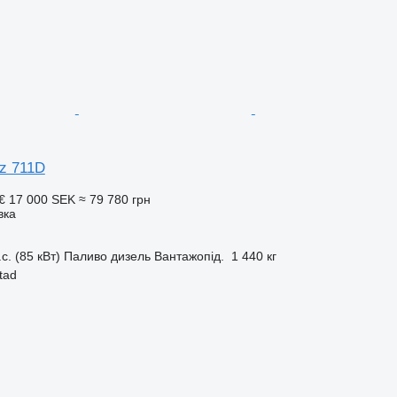
z 711D
 €
17 000 SEK
≈ 79 780 грн
вка
.с. (85 кВт)
Паливо
дизель
Вантажопід.
1 440 кг
tad