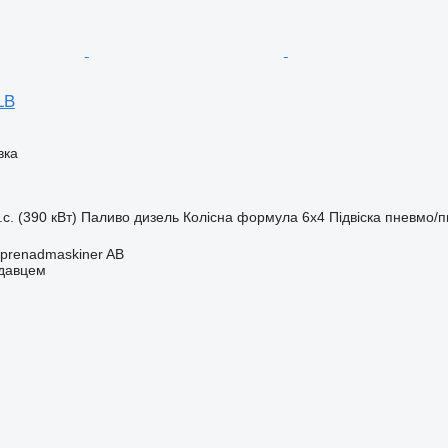
LB
вка
.с. (390 кВт)
Паливо
дизель
Колісна формула
6x4
Підвіска
пневмо/п
eprenadmaskiner AB
одавцем