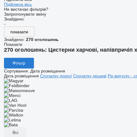
Підйомна вісь
Не вистачає фільтрів?
Запропонувати зміну
Знайдено:
-
показати
Знайдено:
270 оголошень
Показати
270 оголошень:
Цистерни харчові, напівпричіп 
Фільтр
Сортування
:
Дата розміщення
Дата розміщення
Спочатку дорогі
Спочатку дешеві
Рік випуску - с
Всі