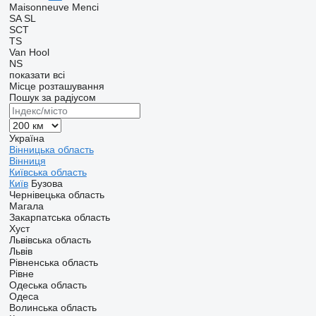
Maisonneuve
Menci
SA
SL
SCT
TS
Van Hool
NS
показати всі
Місце розташування
Пошук за радіусом
Україна
Вінницька область
Вінниця
Київська область
Київ
Бузова
Чернівецька область
Магала
Закарпатська область
Хуст
Львівська область
Львів
Рівненська область
Рівне
Одеська область
Одеса
Волинська область