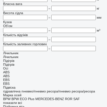
Власна вага
–
кг
Висота сідла
–
мм
Кузов
Об'єм
–
м³
Кількість відсіків
–
Кількість заливних горловин
–
Лічильник
Лічильник
Підігрів
Підігрів
Осі
ABS
ABS
EBS
EBS
Підвіска
гідравлічна
пневмо/пневмо
ресора/пневмо
ресора/ресора
Марка осей
BPW
BPW ECO Plus
MERCEDES-BENZ
ROR
SAF
показати всі
Підйомна вісь