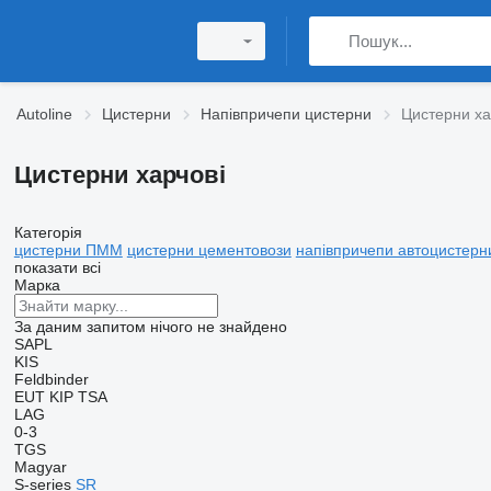
Autoline
Цистерни
Напівпричепи цистерни
Цистерни ха
Цистерни харчові
Категорія
цистерни ПММ
цистерни цементовози
напівпричепи автоцистерн
показати всі
Марка
За даним запитом нічого не знайдено
SAPL
KIS
Feldbinder
EUT
KIP
TSA
LAG
0-3
TGS
Magyar
S-series
SR