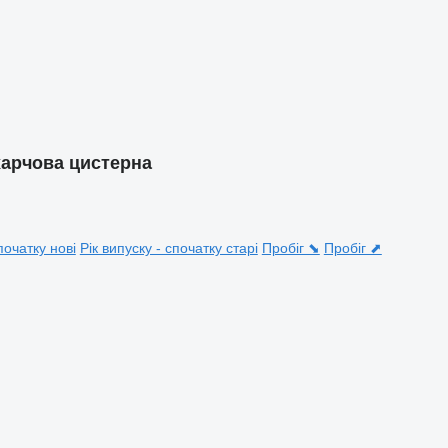
харчова цистерна
початку нові
Рік випуску - спочатку старі
Пробіг ⬊
Пробіг ⬈