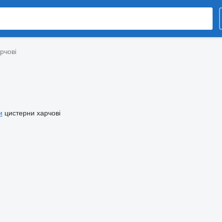
рчові
и
цистерни харчові