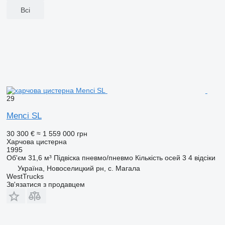
Всі
29
Menci SL
30 300 €
≈ 1 559 000 грн
Харчова цистерна
1995
Об'єм
31,6 м³
Підвіска
пневмо/пневмо
Кількість осей
3
4 відсіки
Україна, Новоселицкий рн, с. Магала
WestTrucks
Зв'язатися з продавцем