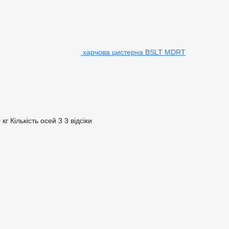
харчова цистерна BSLT MDRT
 кг
Кількість осей
3
3 відсіки