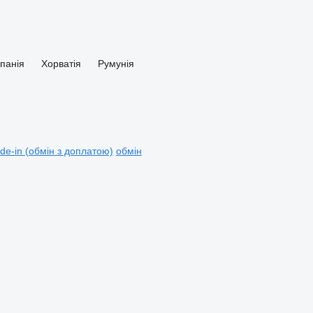
спанія
Хорватія
Румунія
ade-in (обмін з доплатою)
обмін