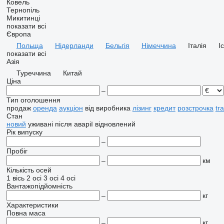
Ковель
Тернопіль
Микитинці
показати всі
Європа
Польща
Нідерланди
Бельгія
Німеччина
Італія
І
показати всі
Азія
Туреччина
Китай
Ціна
–
Тип оголошення
продаж
оренда
аукціон
від виробника
лізинг
кредит
розстрочка
tr
Стан
новий
уживані
після аварії
відновлений
Рік випуску
–
Пробіг
–
км
Кількість осей
1 вісь
2 осі
3 осі
4 осі
Вантажопідйомність
–
кг
Характеристики
Повна маса
–
кг