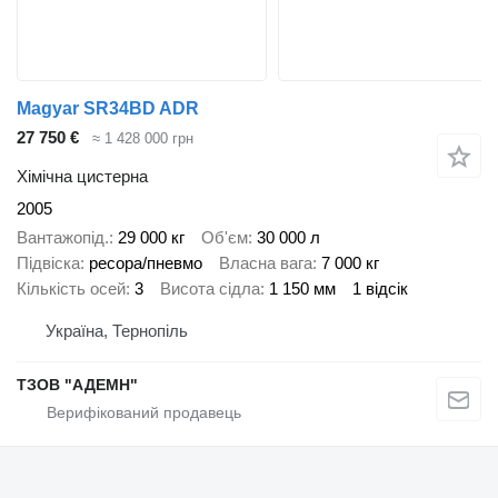
Magyar SR34BD ADR
27 750 €
≈ 1 428 000 грн
Хімічна цистерна
2005
Вантажопід.
29 000 кг
Об'єм
30 000 л
Підвіска
ресора/пневмо
Власна вага
7 000 кг
Кількість осей
3
Висота сідла
1 150 мм
1 відсік
Україна, Тернопіль
ТЗОВ "АДЕМН"