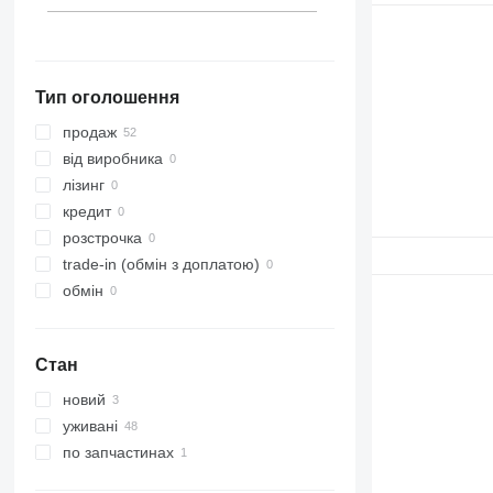
Alkmaar
Латвія
показати всі
Steenwijk
Тип оголошення
продаж
від виробника
лізинг
кредит
розстрочка
trade-in (обмін з доплатою)
обмін
Стан
новий
уживані
по запчастинах