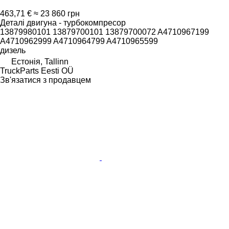
463,71 €
≈ 23 860 грн
Деталі двигуна - турбокомпресор
13879980101 13879700101 13879700072 A4710967199
A4710962999 A4710964799 A4710965599
дизель
Естонія, Tallinn
TruckParts Eesti OÜ
Зв'язатися з продавцем