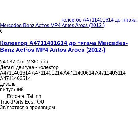
колектор A4711401614 до тягача
Mercedes-Benz Actros MP4 Antos Arocs (2012-)
6
Колектор A4711401614 до тягача Mercedes-
Benz Actros MP4 Antos Arocs (2012-)
240,32 €
≈ 12 360 грн
Деталі двигуна - колектор
A4711401614 A4711401214 A4711400614 A4711403114
A4711403514
дизель
випускний
Естонія, Tallinn
TruckParts Eesti OÜ
Зв'язатися з продавцем