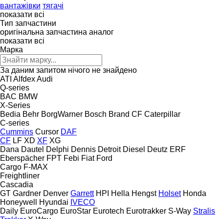
вантажівки
тягачі
показати всі
Тип запчастини
оригінальна запчастина
аналог
показати всі
Марка
За даним запитом нічого не знайдено
ATI
Alfdex
Audi
Q-series
BAC
BMW
X-Series
Bedia
Behr
BorgWarner
Bosch
Brand
CF
Caterpillar
C-series
Cummins
Cursor
DAF
CF
LF
XD
XF
XG
Dana
Dautel
Delphi
Dennis
Detroit Diesel
Deutz
ERF
Eberspächer
FPT
Febi
Fiat
Ford
Cargo
F-MAX
Freightliner
Cascadia
GT
Gardner Denver
Garrett
HPI
Hella
Hengst
Holset
Honda
Honeywell
Hyundai
IVECO
Daily
EuroCargo
EuroStar
Eurotech
Eurotrakker
S-Way
Stralis