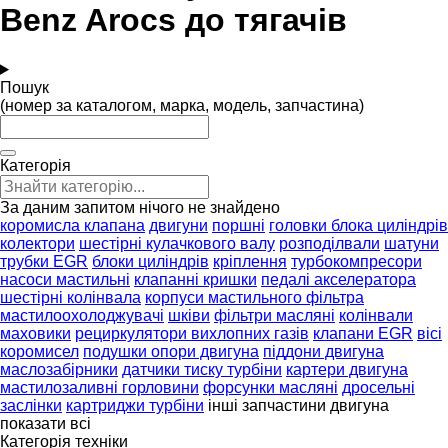
Benz Arocs до тягачів
Пошук
(номер за каталогом, марка, модель, запчастина)
Категорія
За даним запитом нічого не знайдено
коромисла клапана
двигуни
поршні
головки блока циліндрів
колектори
шестірні кулачкового валу
розподілвали
шатуни
трубки EGR
блоки циліндрів
кріплення
турбокомпресори
насоси мастильні
клапанні кришки
педалі акселератора
шестірні колінвала
корпуси мастильного фільтра
мастилоохолоджувачі
шківи
фільтри масляні
колінвали
маховики
рециркулятори вихлопних газів
клапани EGR
вісі
коромисел
подушки опори двигуна
піддони двигуна
маслозабірники
датчики тиску турбіни
картери двигуна
мастилозаливні горловини
форсунки масляні
дросельні
заслінки
картриджи турбіни
інші запчастини двигуна
показати всі
Категорія техніки