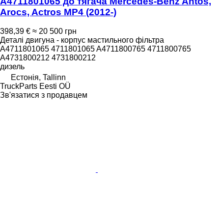
A4711801065 до тягача Mercedes-Benz Antos,
Arocs, Actros MP4 (2012-)
398,39 €
≈ 20 500 грн
Деталі двигуна - корпус мастильного фільтра
A4711801065 4711801065 A4711800765 4711800765
A4731800212 4731800212
дизель
Естонія, Tallinn
TruckParts Eesti OÜ
Зв'язатися з продавцем