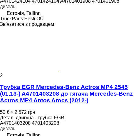
A4701424104 4701424104 A4701401908 4701401908
дизель
Естонія, Tallinn
TruckParts Eesti OÜ
Зв'язатися з продавцем
2
Трубка EGR Mercedes-Benz Actros MP4 2545
(01.13-) A4701403208 до тягача Mercedes-Benz
Actros MP4 Antos Arocs (2012-)
50 €
≈ 2 572 грн
Деталі двигуна - трубка EGR
A4701403208 4701403208
дизель
Естонія, Tallinn