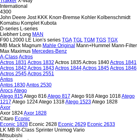
Trakker
X-Way
International
4300
John Deere
Jost
KKK
Knorr-Bremse
Kohler
Kolbenschmidt
Komatsu
Komplet
Kubota
D-series
L-series
Liebherr
Long
MAN
F90
L2000
LE
Lion's series
TGA
TGL
TGM
TGS
TGX
MB
Mack
Magnum
Mahle Original
Mann+Hummel
Mann-Filter
Max
Maximus
Mercedes-Benz
A-Class
Actros
Actros 1831
Actros 1832
Actros 1835
Actros 1840
Actros 1841
Actros 1842
Actros 1843
Actros 1844
Actros 1845
Actros 1846
Actros 2545
Actros 2551
Antos
Antos 1830
Antos 2530
Arocs
Atego
Atego 815
Atego 816
Atego 817
Atego 918
Atego 1018
Atego
1217
Atego 1224
Atego 1318
Atego 1523
Atego 1828
Axor
Axor 1824
Axor 1828
Citaro
Econic
Econic 1828
Econic 2628
Econic 2629
Econic 2633
LK
MB
R-Class
Sprinter
Unimog
Vario
Mitsubishi