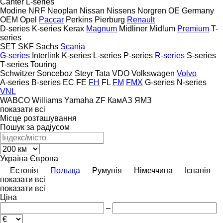
Canter
L-series
Modine
NRF
Neoplan
Nissan
Nissens
Norgren
OE Germany
OEM
Opel
Paccar
Perkins
Pierburg
Renault
D-series
K-series
Kerax
Magnum
Midliner
Midlum
Premium
T-
series
SET
SKF
Sachs
Scania
G-series
Interlink
K-series
L-series
P-series
R-series
S-series
T-series
Touring
Schwitzer
Sonceboz
Steyr
Tata
VDO
Volkswagen
Volvo
A-series
B-series
EC
FE
FH
FL
FM
FMX
G-series
N-series
VNL
WABCO
Williams
Yamaha
ZF
КамАЗ
ЯМЗ
показати всі
Місце розташування
Пошук за радіусом
Україна
Європа
Естонія
Польща
Румунія
Німеччина
Іспанія
показати всі
показати всі
Ціна
–