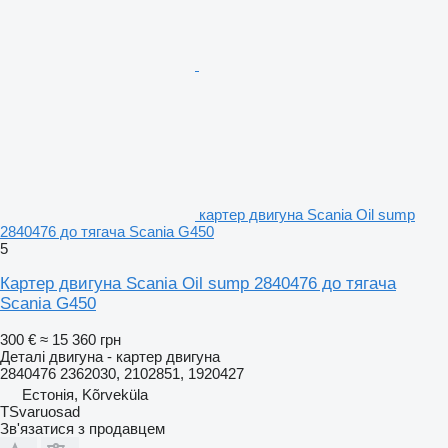
картер двигуна Scania Oil sump
2840476 до тягача Scania G450
5
Картер двигуна Scania Oil sump 2840476 до тягача
Scania G450
300 €
≈ 15 360 грн
Деталі двигуна - картер двигуна
2840476 2362030, 2102851, 1920427
Естонія, Kõrveküla
TSvaruosad
Зв'язатися з продавцем