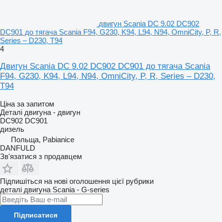
двигун Scania DC 9.02 DC902
DC901 до тягача Scania F94, G230, K94, L94, N94, OmniCity, P, R,
Series – D230, T94
4
Двигун Scania DC 9.02 DC902 DC901 до тягача Scania
F94, G230, K94, L94, N94, OmniCity, P, R, Series – D230,
T94
Ціна за запитом
Деталі двигуна - двигун
DC902 DC901
дизель
Польща, Pabianice
DANFULD
Зв'язатися з продавцем
Підпишіться на нові оголошення цієї рубрики
деталі двигуна
Scania - G-series
Підписатися