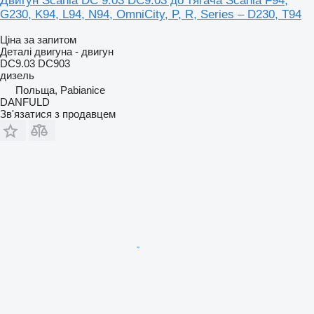
Двигун Scania DC 9.03 DC9.03 до тягача Scania F94,
G230, K94, L94, N94, OmniCity, P, R, Series – D230, T94
Ціна за запитом
Деталі двигуна - двигун
DC9.03 DC903
дизель
Польща, Pabianice
DANFULD
Зв'язатися з продавцем