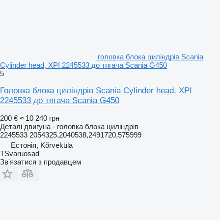
головка блока циліндрів Scania
Cylinder head, XPI 2245533 до тягача Scania G450
5
Головка блока циліндрів Scania Cylinder head, XPI
2245533 до тягача Scania G450
200 €
≈ 10 240 грн
Деталі двигуна - головка блока циліндрів
2245533 2054325,2040538,2491720,575999
Естонія, Kõrveküla
TSvaruosad
Зв'язатися з продавцем