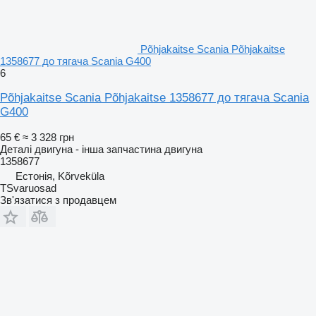
Põhjakaitse Scania Põhjakaitse
1358677 до тягача Scania G400
6
Põhjakaitse Scania Põhjakaitse 1358677 до тягача Scania
G400
65 €
≈ 3 328 грн
Деталі двигуна - інша запчастина двигуна
1358677
Естонія, Kõrveküla
TSvaruosad
Зв'язатися з продавцем