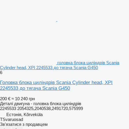
головка блока циліндрів Scania
Cylinder head, XPI 2245533 до тягача Scania G450
6
Головка блока циліндрів Scania Cylinder head, XPI
2245533 до тягача Scania G450
200 €
≈ 10 240 грн
Деталі двигуна - головка блока циліндрів
2245533 2054325,2040538,2491720,575999
Естонія, Kõrveküla
TSvaruosad
Зв'язатися з продавцем