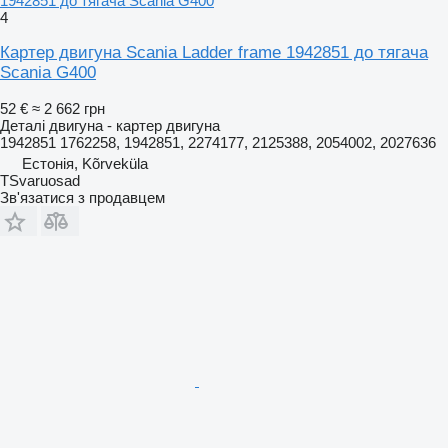
1942851 до тягача Scania G400
4
Картер двигуна Scania Ladder frame 1942851 до тягача
Scania G400
52 €
≈ 2 662 грн
Деталі двигуна - картер двигуна
1942851 1762258, 1942851, 2274177, 2125388, 2054002, 2027636
Естонія, Kõrveküla
TSvaruosad
Зв'язатися з продавцем