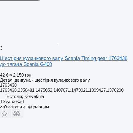
3
Шестірня кулачкового валу Scania Timing gear 1763438
до тягача Scania G400
42 €
≈ 2 150 грн
Деталі двигуна - шестірня кулачкового валу
1763438
1763438,2350481,1475052,1407071,1479921,1399427,1376290
Естонія, Kõrveküla
TSvaruosad
Зв'язатися з продавцем