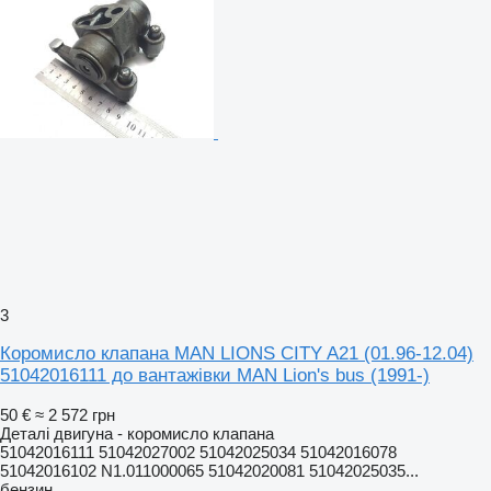
3
Коромисло клапана MAN LIONS CITY A21 (01.96-12.04)
51042016111 до вантажівки MAN Lion's bus (1991-)
50 €
≈ 2 572 грн
Деталі двигуна - коромисло клапана
51042016111 51042027002 51042025034 51042016078
51042016102 N1.011000065 51042020081 51042025035...
бензин