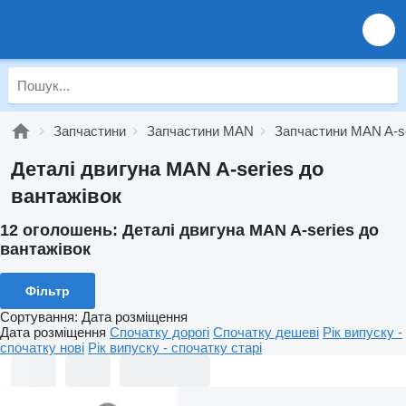
Запчастини
Запчастини MAN
Запчастини MAN A-s
Деталі двигуна MAN A-series до
вантажівок
12 оголошень:
Деталі двигуна MAN A-series до
вантажівок
Фільтр
Сортування
:
Дата розміщення
Дата розміщення
Спочатку дорогі
Спочатку дешеві
Рік випуску -
спочатку нові
Рік випуску - спочатку старі