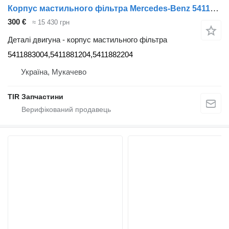
Корпус мастильного фільтра Mercedes-Benz 5411883004, A5411883004, A5411881904, 5411881204,5411882204, до вантажівки Mercedes-Benz ACTROS
300 €
≈ 15 430 грн
Деталі двигуна - корпус мастильного фільтра
5411883004,5411881204,5411882204
Україна, Мукачево
TIR Запчастини