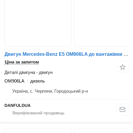
Двигун Mercedes-Benz Е5 OM906LA до вантажівки Mercedes-Benz Atego, Axor, Freightliner, Citaro, Tourino, Econic, Unimog, Conecto
Ціна за запитом
Деталі двигуна - двигун
OM906LA
дизель
Україна, с. Черляни, Городоцький р-н
DANFULDUA