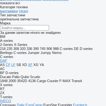
показати всі
Категорія техніки
вантажівки
тягачі
Тип запчастини
оригінальна запчастина
Марка
За даним запитом нічого не знайдено
BM
A-series
2-Series
X-Series
216
235
308
320
336
390
745
906
988
C-series
DE
D series
Berlingo
C-series
Jumper
Jumpy
Nemo
C-series
DAF
AS
CF
LF
SB
XD
XF
XG
YA
AC
BF
D-series
Ducato
Palio
Qubo
Scudo
1848
2000
3542D
4136
Cargo
Courier
F-MAX
Transit
X series
RT
ZX
T-series
IVECO
Crossway
Daily
EuroCargo
EuroStar
Eurorider
Eurotech