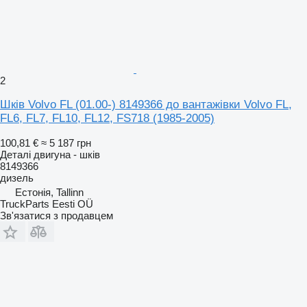
2
Шків Volvo FL (01.00-) 8149366 до вантажівки Volvo FL,
FL6, FL7, FL10, FL12, FS718 (1985-2005)
100,81 €
≈ 5 187 грн
Деталі двигуна - шків
8149366
дизель
Естонія, Tallinn
TruckParts Eesti OÜ
Зв'язатися з продавцем