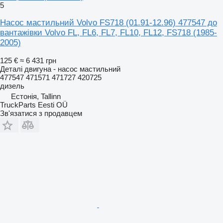
5
Насос мастильний Volvo FS718 (01.91-12.96) 477547 до
вантажівки Volvo FL, FL6, FL7, FL10, FL12, FS718 (1985-
2005)
125 €
≈ 6 431 грн
Деталі двигуна - насос мастильний
477547 471571 471727 420725
дизель
Естонія, Tallinn
TruckParts Eesti OÜ
Зв'язатися з продавцем