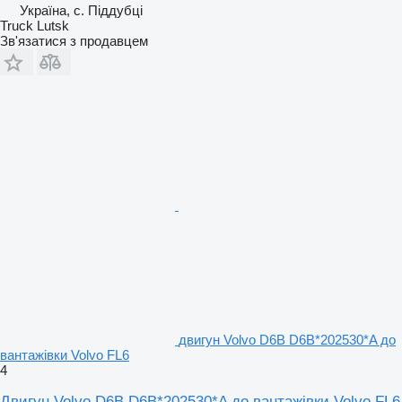
Україна, с. Піддубці
Truck Lutsk
Зв'язатися з продавцем
двигун Volvo D6B D6B*202530*A до
вантажівки Volvo FL6
4
Двигун Volvo D6B D6B*202530*A до вантажівки Volvo FL6