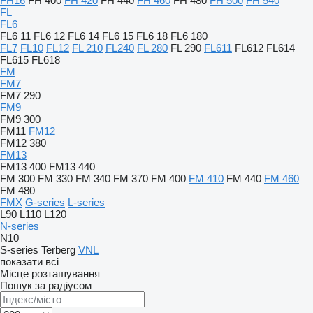
FH16
FH 400
FH 420
FH 440
FH 460
FH 480
FH 500
FH 540
FL
FL6
FL6 11
FL6 12
FL6 14
FL6 15
FL6 18
FL6 180
FL7
FL10
FL12
FL 210
FL240
FL 280
FL 290
FL611
FL612
FL614
FL615
FL618
FM
FM7
FM7 290
FM9
FM9 300
FM11
FM12
FM12 380
FM13
FM13 400
FM13 440
FM 300
FM 330
FM 340
FM 370
FM 400
FM 410
FM 440
FM 460
FM 480
FMX
G-series
L-series
L90
L110
L120
N-series
N10
S-series
Terberg
VNL
показати всі
Місце розташування
Пошук за радіусом