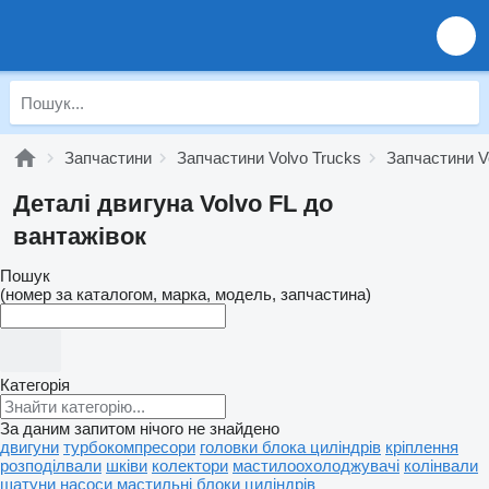
Запчастини
Запчастини Volvo Trucks
Запчастини V
Деталі двигуна Volvo FL до
вантажівок
Пошук
(номер за каталогом, марка, модель, запчастина)
Категорія
За даним запитом нічого не знайдено
двигуни
турбокомпресори
головки блока циліндрів
кріплення
розподілвали
шківи
колектори
мастилоохолоджувачі
колінвали
шатуни
насоси мастильні
блоки циліндрів