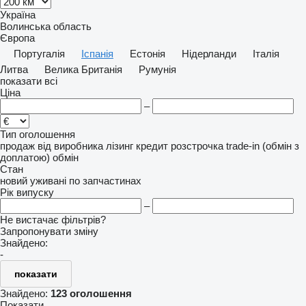
Україна
Волинська область
Європа
Португалія
Іспанія
Естонія
Нідерланди
Італія
Литва
Велика Британія
Румунія
показати всі
Ціна
–
Тип оголошення
продаж
від виробника
лізинг
кредит
розстрочка
trade-in (обмін з
доплатою)
обмін
Стан
новий
уживані
по запчастинах
Рік випуску
–
Не вистачає фільтрів?
Запропонувати зміну
Знайдено:
-
показати
Знайдено:
123 оголошення
Показати