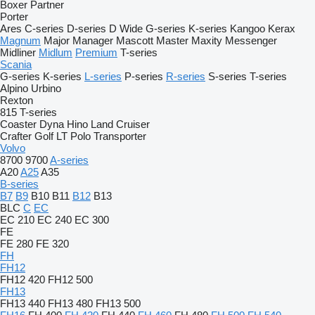
Boxer
Partner
Porter
Ares
C-series
D-series
D Wide
G-series
K-series
Kangoo
Kerax
Magnum
Major
Manager
Mascott
Master
Maxity
Messenger
Midliner
Midlum
Premium
T-series
Scania
G-series
K-series
L-series
P-series
R-series
S-series
T-series
Alpino
Urbino
Rexton
815
T-series
Coaster
Dyna
Hino
Land Cruiser
Crafter
Golf
LT
Polo
Transporter
Volvo
8700
9700
A-series
A20
A25
A35
B-series
B7
B9
B10
B11
B12
B13
BLC
C
EC
EC 210
EC 240
EC 300
FE
FE 280
FE 320
FH
FH12
FH12 420
FH12 500
FH13
FH13 440
FH13 480
FH13 500