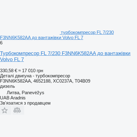
турбокомпресор FL 7/230
F3NN6K582AA до вантажівки Volvo FL 7
6
Турбокомпресор FL 7/230 F3NN6K582AA до вантажівки
Volvo FL 7
330,58 €
≈ 17 010 грн
Деталі двигуна - турбокомпресор
F3NN6K582AA, 4652188, XC0237A, T04B09
дизель
Литва, Panevėžys
UAB Aradnis
Зв'язатися з продавцем