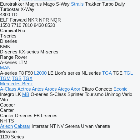
Eurotrakker
Magirus
Mago
S-Way
Stralis
Trakker
Turbo Daily
Turbostar
X-Way
4300
TD
ELF
Forward
NKR
NPR
NQR
1550
7710
7810
8430
8530
Carnival
Rio
T-series
D series
KMK
D-series
KX-series
M-series
Range Rover
A-series
LTM
MAN
A-series
F8
F90
L2000
LE
Lion's series
NL series
TGA
TGE
TGL
TGM
TGS
TGX
Mercedes-Benz
A-Class
Actros
Antos
Arocs
Atego
Axor
Citaro
Conecto
Econic
Integro
LK
MB
O-series
S-Class
Sprinter
Tourismo
Unimog
Vario
Vito
Cooper
Canter
Canter
D-series
FB
L-series
NH
TS
Atleon
Cabstar
Interstar
NT
NV
Serena
Urvan
Vanette
Movano
1100 Series