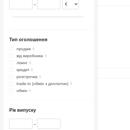
–
FM 450
FM 500
Тип оголошення
продаж
від виробника
лізинг
кредит
розстрочка
trade-in (обмін з доплатою)
обмін
Рік випуску
–