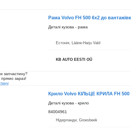
Рама Volvo FH 500 6x2 до вантажів
Деталі кузова - рама
Естонія, Lääne-Harju Vald
KB AUTO EESTI OÜ
и запчастину?
у прямо зараз!
стину
Крило Volvo КІЛЬЦЕ КРИЛА FH 500 
Деталі кузова - крило
84004961
Нідерланди, Groesbeek