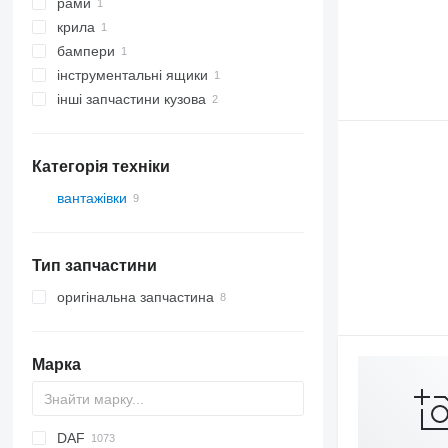
рами
крила
бампери
інструментальні ящики
інші запчастини кузова
Категорія техніки
вантажівки
Тип запчастини
оригінальна запчастина
Марка
DAF
BM
A-series
D series
Silverado
C-series