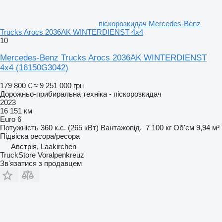
піскорозкидач Mercedes-Benz
Trucks Arocs 2036AK WINTERDIENST 4x4
10
Mercedes-Benz Trucks Arocs 2036AK WINTERDIENST
4x4
(16150G3042)
179 800 €
≈ 9 251 000 грн
Дорожньо-прибиральна техніка - піскорозкидач
2023
16 151 км
Euro 6
Потужність
360 к.с. (265 кВт)
Вантажопід.
7 100 кг
Об'єм
9,94 м³
Підвіска
ресора/ресора
Австрія, Laakirchen
TruckStore Voralpenkreuz
Зв'язатися з продавцем