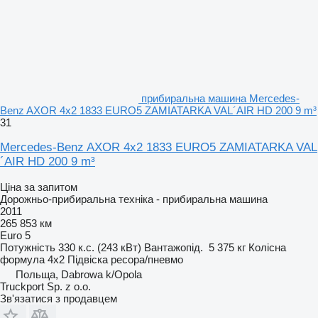
прибиральна машина Mercedes-
Benz AXOR 4x2 1833 EURO5 ZAMIATARKA VAL´AIR HD 200 9 m³
31
Mercedes-Benz AXOR 4x2 1833 EURO5 ZAMIATARKA VAL
´AIR HD 200 9 m³
Ціна за запитом
Дорожньо-прибиральна техніка - прибиральна машина
2011
265 853 км
Euro 5
Потужність
330 к.с. (243 кВт)
Вантажопід.
5 375 кг
Колісна
формула
4x2
Підвіска
ресора/пневмо
Польща, Dabrowa k/Opola
Truckport Sp. z o.o.
Зв'язатися з продавцем