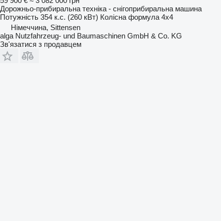
59 900 €
≈ 3 082 000 грн
Дорожньо-прибиральна техніка - снігоприбиральна машина
Потужність
354 к.с. (260 кВт)
Колісна формула
4x4
Німеччина, Sittensen
alga Nutzfahrzeug- und Baumaschinen GmbH & Co. KG
Зв'язатися з продавцем