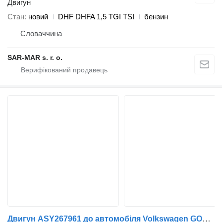
Двигун
Стан
новий
DHF DHFA 1,5 TGI TSI
бензин
Словаччина
SAR-MAR s. r. o.
Двигун ASY267961 до автомобіля Volkswagen GOLF III (1H1) | 91 - 98