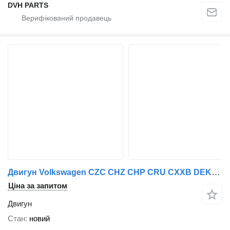
DVH PARTS
Двигун Volkswagen CZC CHZ CHP CRU CXXB DEKA CRU CZT DFLA DKL до автомобіля Volkswagen POLO,GOLF,TOURAN,T-ROC ,TIGUAN,CADDY,SIROCCO ,CC
Ціна за запитом
Двигун
Стан
новий