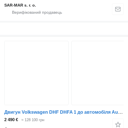
SAR-MAR s. r. o.
Двигун Volkswagen DHF DHFA 1 до автомобіля Audi A3 30 g-tron 1,5 TFSI, SEAT Leon 1,5 TGI, VOLKSWAGEN Golf VII 1,5 TGI, VW Golf VIII 1,5 TGI, VW Caddy 1,5 TGI, ŠKODA Octavia III 1,5 TSI G-TEC, ŠKODA OCTAVIA IV 1,5 G-TEC
2 490 €
≈ 128 100 грн