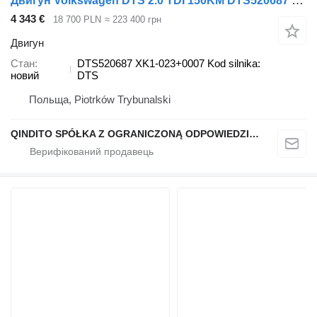
Двигун Volkswagen DTS 2.0 TDI 150KM DTS520687 до автомобіля Volkswagen Golf VIII Passat B8 Tiguan
4 343 €
18 700 PLN
≈ 223 400 грн
Двигун
Стан
DTS520687 XK1-023+0007 Kod silnika:
новий
DTS
Польща, Piotrków Trybunalski
QINDITO SPÓŁKA Z OGRANICZONĄ ODPOWIEDZIALNOŚCIĄ