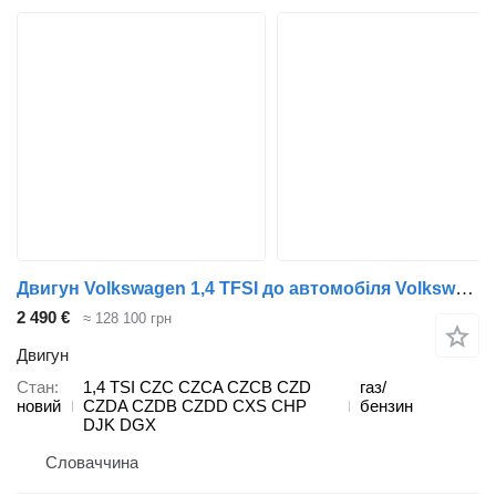
Двигун Volkswagen 1,4 TFSI до автомобіля Volkswagen AUDI A3
2 490 €
≈ 128 100 грн
Двигун
Стан
1,4 TSI CZC CZCA CZCB CZD
газ/
новий
CZDA CZDB CZDD CXS CHP
бензин
DJK DGX
Словаччина