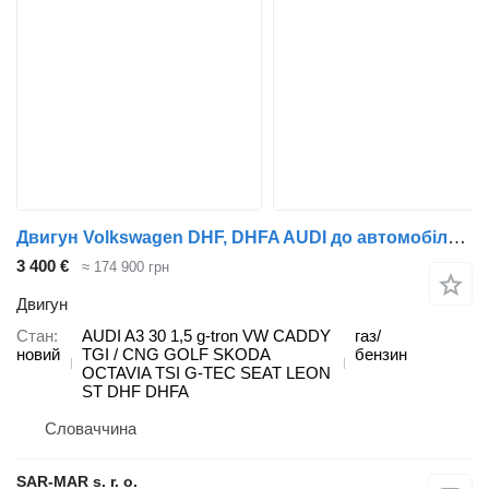
Двигун Volkswagen DHF, DHFA AUDI до автомобіля Volkswagen AUDI A3 30 1,5 g-tron VW CADDY 1,5 TGI / CNG VW GOLF 1,5 TGI SKODA OCTAVIA 1,5 TSI G-TEC / CNG SEAT LEON / ST 1,5 TGI / CNG
3 400 €
≈ 174 900 грн
Двигун
Стан
AUDI A3 30 1,5 g-tron VW CADDY
газ/
новий
TGI / CNG GOLF SKODA
бензин
OCTAVIA TSI G-TEC SEAT LEON
ST DHF DHFA
Словаччина
SAR-MAR s. r. o.