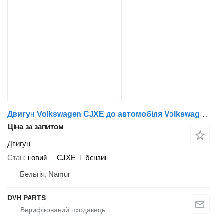
Двигун Volkswagen CJXE до автомобіля Volkswagen GOLF VII GTI , AUDI , SEAT
Ціна за запитом
Двигун
Стан
новий
CJXE
бензин
Бельгія, Namur
DVH PARTS