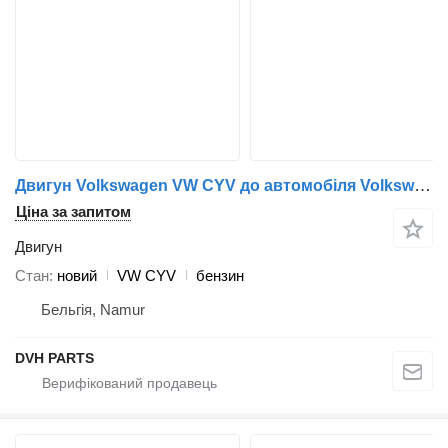
Двигун Volkswagen VW CYV до автомобіля Volkswagen VW CYV
Ціна за запитом
Двигун
Стан
новий
VW CYV
бензин
Бельгія, Namur
DVH PARTS