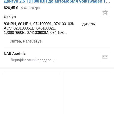
Двигун 2.5 TDI 80HBH до автомобіля Volkswagen TRANSPORTER IV Minibus / passenger (70XB, 70XC, 7DB, 7DW, 7DK)
826,45 €
≈ 42 520 грн
Двигун
80HBH, 80 HBH, 074100091, 074100103K,
дизель
ACV, 023103351E, 046103021,
1J0907660B, 074103603M, 074 103...
Литва, Panevėžys
UAB Aradnis