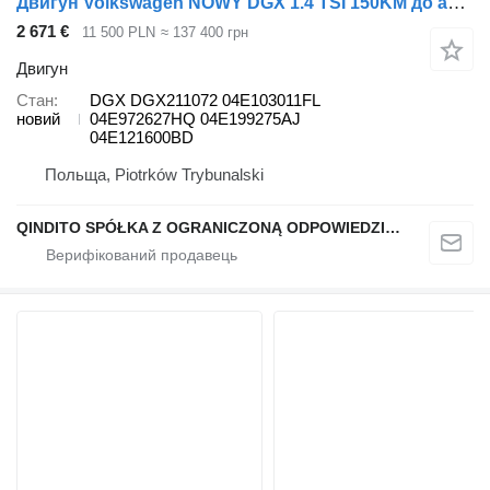
Двигун Volkswagen NOWY DGX 1.4 TSI 150KM до автомобіля Volkswagen Jetta VII Golf VII
2 671 €
11 500 PLN
≈ 137 400 грн
Двигун
Стан
DGX DGX211072 04E103011FL
новий
04E972627HQ 04E199275AJ
04E121600BD
Польща, Piotrków Trybunalski
QINDITO SPÓŁKA Z OGRANICZONĄ ODPOWIEDZIALNOŚCIĄ