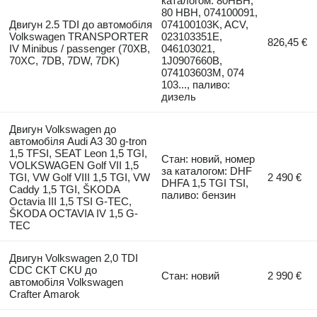
каталогом: 80HBH,
80 HBH, 074100091,
Двигун 2.5 TDI до автомобіля
074100103K, ACV,
Volkswagen TRANSPORTER
023103351E,
826,45 €
IV Minibus / passenger (70XB,
046103021,
70XC, 7DB, 7DW, 7DK)
1J0907660B,
074103603M, 074
103..., паливо:
дизель
Двигун Volkswagen до
автомобіля Audi A3 30 g-tron
1,5 TFSI, SEAT Leon 1,5 TGI,
Стан: новий, номер
VOLKSWAGEN Golf VII 1,5
за каталогом: DHF
TGI, VW Golf VIII 1,5 TGI, VW
2 490 €
DHFA 1,5 TGI TSI,
Caddy 1,5 TGI, ŠKODA
паливо: бензин
Octavia III 1,5 TSI G-TEC,
ŠKODA OCTAVIA IV 1,5 G-
TEC
Двигун Volkswagen 2,0 TDI
CDC CKT CKU до
Стан: новий
2 990 €
автомобіля Volkswagen
Crafter Amarok