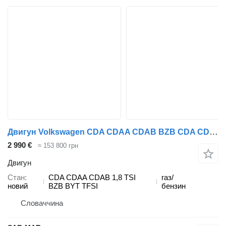
Двигун Volkswagen CDA CDAA CDAB BZB CDA CDAA CDAB 1 до автомобіля Volkswagen AUDI TT 1,8 TFSI, SEAT Altea, Toledo, Leon, Alhambra 1,8 TSI, VOLKSWAGEN Golf VI Golf VI, Passat CC, Passat V, Passat VI, Passat CC 1,8 TSI, ŠKODA Octavia II, Superb II, Yeti 1,8 TSI
2 990 €
≈ 153 800 грн
Двигун
Стан
CDA CDAA CDAB 1,8 TSI
газ/
новий
BZB BYT TFSI
бензин
Словаччина