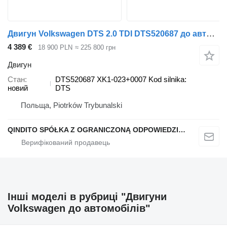
Двигун Volkswagen DTS 2.0 TDI DTS520687 до автомобіля Volkswagen Golf VIII Passat B8 Tiguan
4 389 €
18 900 PLN
≈ 225 800 грн
Двигун
Стан
DTS520687 XK1-023+0007 Kod silnika:
новий
DTS
Польща, Piotrków Trybunalski
QINDITO SPÓŁKA Z OGRANICZONĄ ODPOWIEDZIALNOŚCIĄ
Інші моделі в рубриці "Двигуни
Volkswagen до автомобілів"