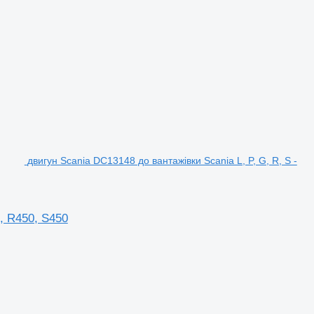
двигун Scania DC13148 до вантажівки Scania L, P, G, R, S -
, R450, S450