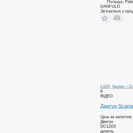
Польща, Pabi
DANFULD
Зв'язатися з пр
L420, Series – C
8
ВІДЕО
Двигун Scania
Ціна за запитом
Двигун
DC1203
дизель