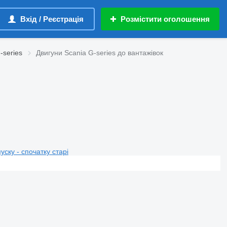
Вхід / Реєстрація
Розмістити оголошення
-series
Двигуни Scania G-series до вантажівок
пуску - спочатку старі