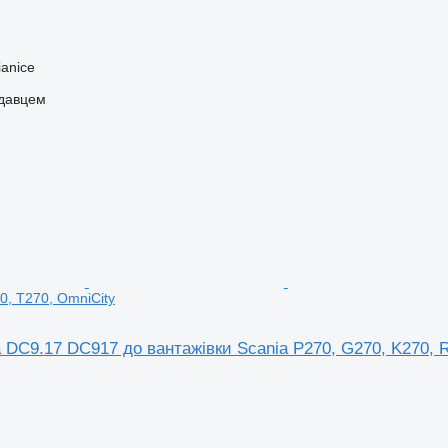
anice
одавцем
0, T270, OmniCity
 DC9.17 DC917 до вантажівки Scania P270, G270, K270, R