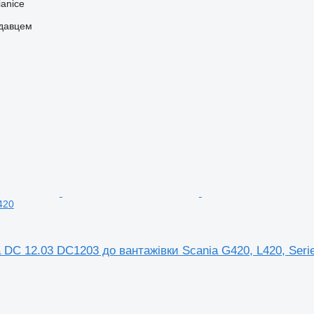
anice
одавцем
420
 DC 12.03 DC1203 до вантажівки Scania G420, L420, Seri