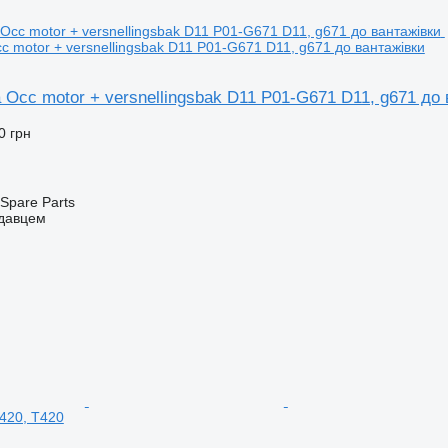
c motor + versnellingsbak D11 P01-G671 D11, g671 до вантажівки
 Occ motor + versnellingsbak D11 P01-G671 D11, g671 до 
0 грн
Spare Parts
одавцем
G420, T420