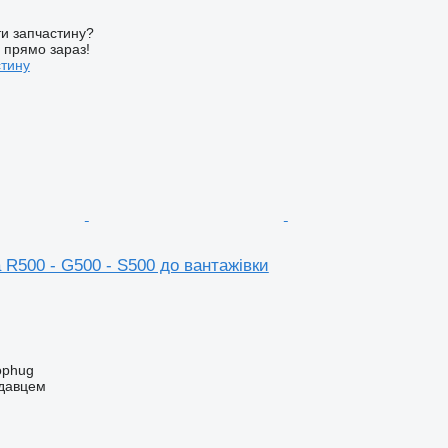
и запчастину?
у прямо зараз!
стину
 R500 - G500 - S500 до вантажівки
ophug
одавцем