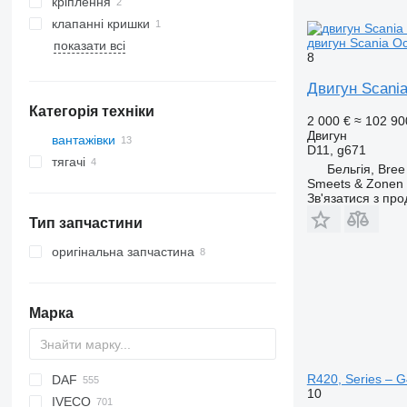
кріплення
клапанні кришки
двигун Scania Oc
показати всі
8
Двигун Scania
Категорія техніки
2 000 €
≈ 102 90
Двигун
вантажівки
D11, g671
тягачі
Бельгія, Bree
Smeets & Zonen 
Зв'язатися з пр
Тип запчастини
оригінальна запчастина
Марка
R420, Series – 
DAF
BM
A-series
2-Series
216
Berlingo
C-series
10
IVECO
X-Series
336
C-series
CF
AC
BF
Ducato
2000
RT
ZX
T-series