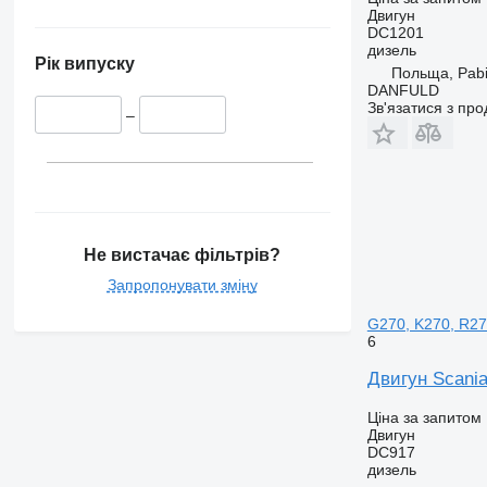
Двигун
DC1201
дизель
Рік випуску
Польща, Pabi
DANFULD
Зв'язатися з пр
–
Не вистачає фільтрів?
Запропонувати зміну
G270, K270, R27
6
Двигун Scania
Ціна за запитом
Двигун
DC917
дизель