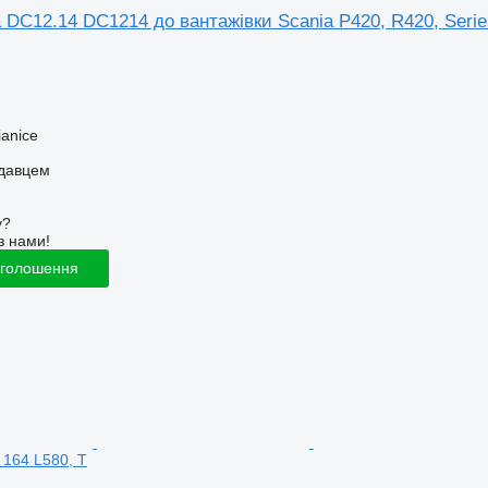
 DC12.14 DC1214 до вантажівки Scania P420, R420, Serie
anice
одавцем
у?
з нами!
оголошення
 164 L580, T