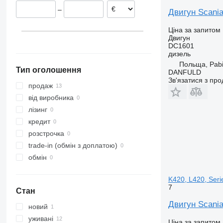
Естонія
Vito
T-series
P440
R480
–
Двигун Scania
Нідерланди
P450
R490
Бельгія
R500
Ціна за запитом
R560
Двигун
DC1601
R580
дизель
R730
Польща, Pabi
Тип оголошення
DANFULD
Зв'язатися з пр
продаж
від виробника
лізинг
кредит
розстрочка
trade-in (обмін з доплатою)
обмін
K420, L420, Seri
7
Стан
Двигун Scania
новий
уживані
Ціна за запитом