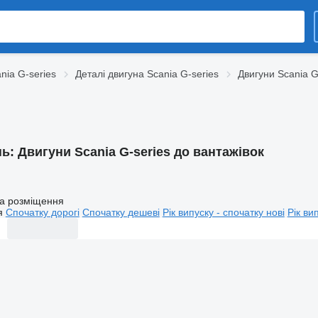
nia G-series
Деталі двигуна Scania G-series
Двигуни Scania G
нь:
Двигуни Scania G-series до вантажівок
а розміщення
я
Спочатку дорогі
Спочатку дешеві
Рік випуску - спочатку нові
Рік ви