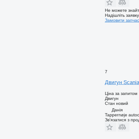
Не можете знайт
Надішліть заявк
Замовити запча
7
Двигун Scania
Ціна за запитом
Двигун
Стан
новий
Данія
Tappernøje auto
Зв'язатися з пр