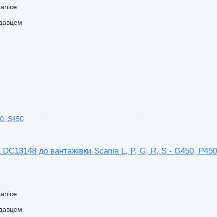
anice
одавцем
0, S450
 DC13148 до вантажівки Scania L, P, G, R, S - G450, P450
anice
одавцем