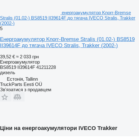
енергоакумулятор Knorr-Bremse
Stralis (01.02-) BS8519 II39614F до тягача IVECO Stralis, Trakker
(2002-)
5
Енергоакумулятор Knorr-Bremse Stralis (01.02-) BS8519
II39614F до тягача IVECO Stralis, Trakker (2002-)
39,52 €
≈ 2 033 грн
Енергоакумулятор
BS8519 II39614F 41211228
дизель
Естонія, Tallinn
TruckParts Eesti OÜ
Зв'язатися з продавцем
Ціни на енергоакумулятори IVECO Trakker