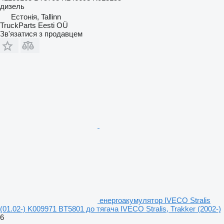
дизель
Естонія, Tallinn
TruckParts Eesti OÜ
Зв'язатися з продавцем
енергоакумулятор IVECO Stralis
(01.02-) K009971 BT5801 до тягача IVECO Stralis, Trakker (2002-)
6