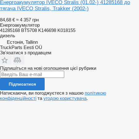
Енергоакумулятор IVECO Stralis (01.02-) 41285168 до
тягача IVECO Stralis, Trakker (2002-)
84,68 €
≈ 4 357 грн
Енергоакумулятор
41285168 BT5708 K146698 K018155
дизель
Естонія, Tallinn
TruckParts Eesti OÜ
Зв'язатися з продавцем
Підпишіться на нові оголошення цієї рубрики
Підписатися
Натискаючи, ви погоджуєтеся з нашою
політикою
конфіденційності
та
угодою користувача
.