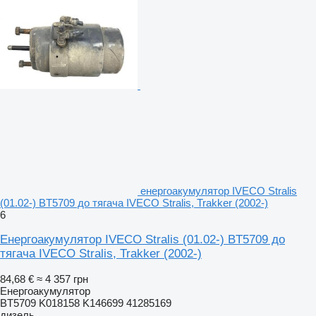
енергоакумулятор IVECO Stralis
(01.02-) BT5709 до тягача IVECO Stralis, Trakker (2002-)
6
Енергоакумулятор IVECO Stralis (01.02-) BT5709 до
тягача IVECO Stralis, Trakker (2002-)
84,68 €
≈ 4 357 грн
Енергоакумулятор
BT5709 K018158 K146699 41285169
дизель