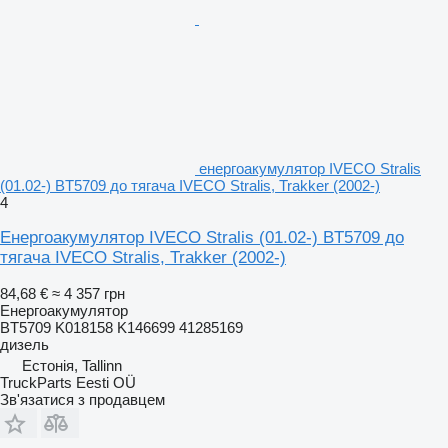
енергоакумулятор IVECO Stralis
(01.02-) BT5709 до тягача IVECO Stralis, Trakker (2002-)
4
Енергоакумулятор IVECO Stralis (01.02-) BT5709 до
тягача IVECO Stralis, Trakker (2002-)
84,68 €
≈ 4 357 грн
Енергоакумулятор
BT5709 K018158 K146699 41285169
дизель
Естонія, Tallinn
TruckParts Eesti OÜ
Зв'язатися з продавцем