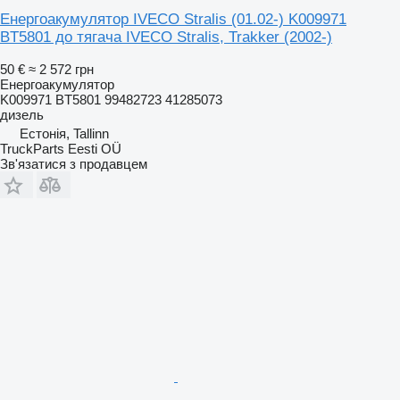
Енергоакумулятор IVECO Stralis (01.02-) K009971
BT5801 до тягача IVECO Stralis, Trakker (2002-)
50 €
≈ 2 572 грн
Енергоакумулятор
K009971 BT5801 99482723 41285073
дизель
Естонія, Tallinn
TruckParts Eesti OÜ
Зв'язатися з продавцем