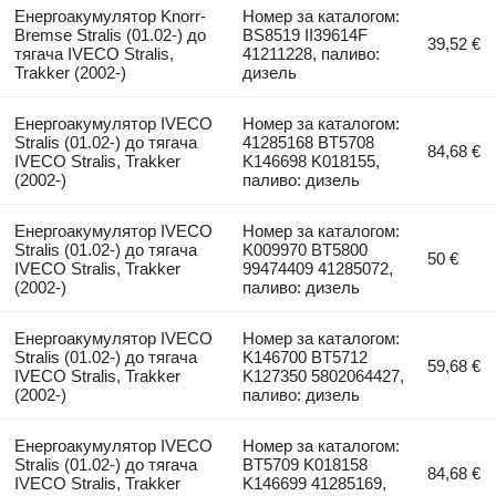
Енергоакумулятор Knorr-
Номер за каталогом:
Bremse Stralis (01.02-) до
BS8519 II39614F
39,52 €
тягача IVECO Stralis,
41211228, паливо:
Trakker (2002-)
дизель
Енергоакумулятор IVECO
Номер за каталогом:
Stralis (01.02-) до тягача
41285168 BT5708
84,68 €
IVECO Stralis, Trakker
K146698 K018155,
(2002-)
паливо: дизель
Енергоакумулятор IVECO
Номер за каталогом:
Stralis (01.02-) до тягача
K009970 BT5800
50 €
IVECO Stralis, Trakker
99474409 41285072,
(2002-)
паливо: дизель
Енергоакумулятор IVECO
Номер за каталогом:
Stralis (01.02-) до тягача
K146700 BT5712
59,68 €
IVECO Stralis, Trakker
K127350 5802064427,
(2002-)
паливо: дизель
Енергоакумулятор IVECO
Номер за каталогом:
Stralis (01.02-) до тягача
BT5709 K018158
84,68 €
IVECO Stralis, Trakker
K146699 41285169,