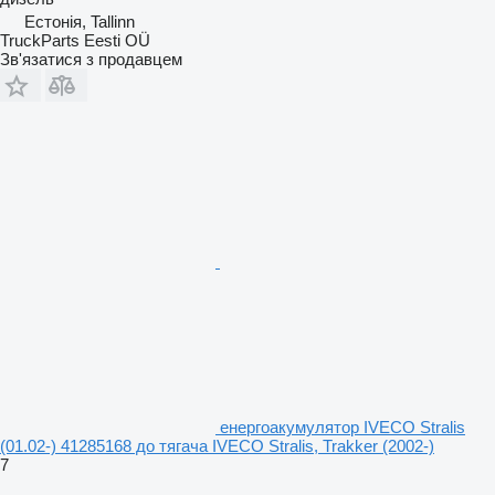
Естонія, Tallinn
TruckParts Eesti OÜ
Зв'язатися з продавцем
енергоакумулятор IVECO Stralis
(01.02-) 41285168 до тягача IVECO Stralis, Trakker (2002-)
7