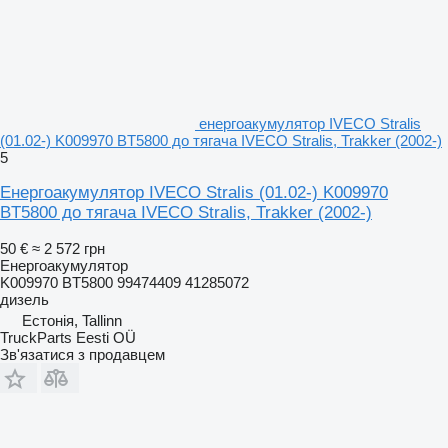
енергоакумулятор IVECO Stralis
(01.02-) K009970 BT5800 до тягача IVECO Stralis, Trakker (2002-)
5
Енергоакумулятор IVECO Stralis (01.02-) K009970
BT5800 до тягача IVECO Stralis, Trakker (2002-)
50 €
≈ 2 572 грн
Енергоакумулятор
K009970 BT5800 99474409 41285072
дизель
Естонія, Tallinn
TruckParts Eesti OÜ
Зв'язатися з продавцем