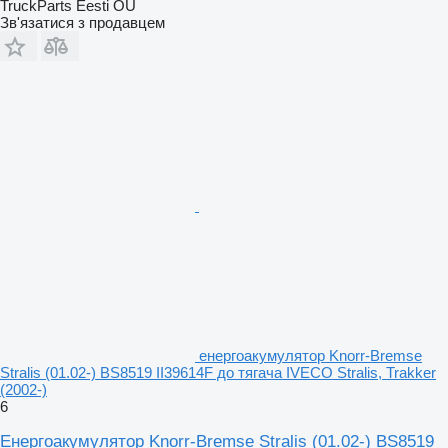
TruckParts Eesti OÜ
Зв'язатися з продавцем
енергоакумулятор Knorr-Bremse
Stralis (01.02-) BS8519 II39614F до тягача IVECO Stralis, Trakker
(2002-)
6
Енергоакумулятор Knorr-Bremse Stralis (01.02-) BS8519