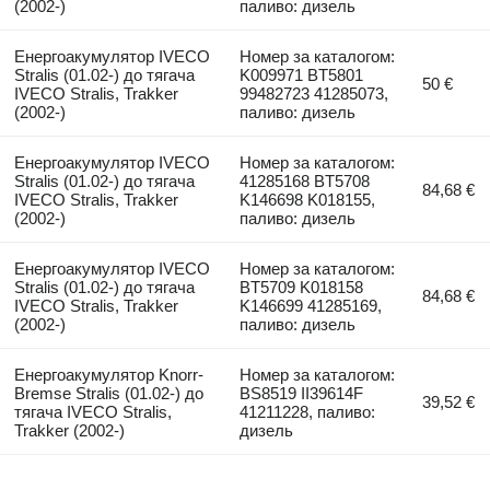
(2002-)
паливо: дизель
Енергоакумулятор IVECO
Номер за каталогом:
Stralis (01.02-) до тягача
K009971 BT5801
50 €
IVECO Stralis, Trakker
99482723 41285073,
(2002-)
паливо: дизель
Енергоакумулятор IVECO
Номер за каталогом:
Stralis (01.02-) до тягача
41285168 BT5708
84,68 €
IVECO Stralis, Trakker
K146698 K018155,
(2002-)
паливо: дизель
Енергоакумулятор IVECO
Номер за каталогом:
Stralis (01.02-) до тягача
BT5709 K018158
84,68 €
IVECO Stralis, Trakker
K146699 41285169,
(2002-)
паливо: дизель
Енергоакумулятор Knorr-
Номер за каталогом:
Bremse Stralis (01.02-) до
BS8519 II39614F
39,52 €
тягача IVECO Stralis,
41211228, паливо:
Trakker (2002-)
дизель