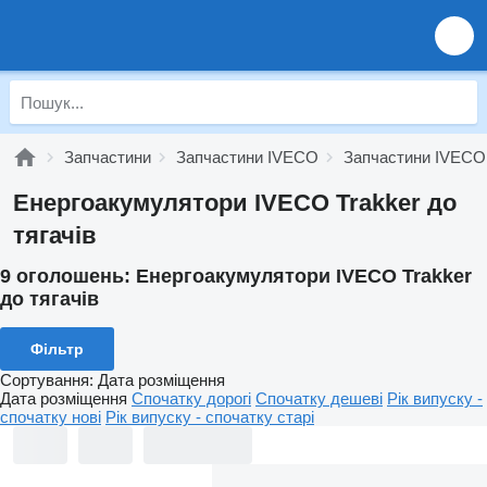
Запчастини
Запчастини IVECO
Запчастини IVECO 
Енергоакумулятори IVECO Trakker до
тягачів
9 оголошень:
Енергоакумулятори IVECO Trakker
до тягачів
Фільтр
Сортування
:
Дата розміщення
Дата розміщення
Спочатку дорогі
Спочатку дешеві
Рік випуску -
спочатку нові
Рік випуску - спочатку старі