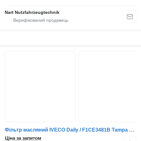
Nart Nutzfahrzeugtechnik
Фільтр масляний IVECO Daily / F1CE3481B Tampa do Refrigerador de Óleo 504086470 до вантажівки IVECO
Ціна за запитом