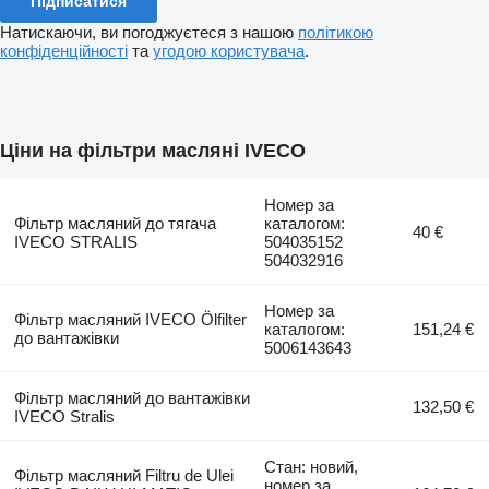
Підписатися
Натискаючи, ви погоджуєтеся з нашою
політикою
конфіденційності
та
угодою користувача
.
Ціни на фільтри масляні IVECO
Номер за
Фільтр масляний до тягача
каталогом:
40 €
IVECO STRALIS
504035152
504032916
Номер за
Фільтр масляний IVECO Ölfilter
каталогом:
151,24 €
до вантажівки
5006143643
Фільтр масляний до вантажівки
132,50 €
IVECO Stralis
Стан: новий,
Фільтр масляний Filtru de Ulei
номер за