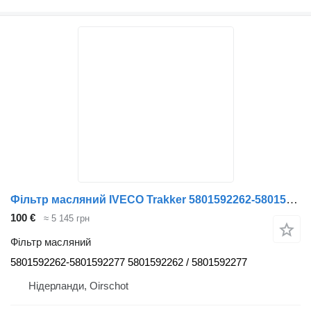
Фільтр масляний IVECO Trakker 5801592262-5801592277 Oliefilter+Huis Nieuw Stralis-Trak до тягача IVECO STRALIS
100 €
≈ 5 145 грн
Фільтр масляний
5801592262-5801592277 5801592262 / 5801592277
Нідерланди, Oirschot