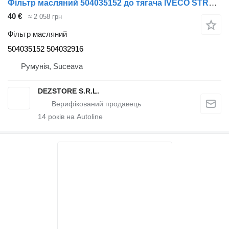
Фільтр масляний 504035152 до тягача IVECO STRALIS
40 €
≈ 2 058 грн
Фільтр масляний
504035152 504032916
Румунія, Suceava
DEZSTORE S.R.L.
14
років на Autoline