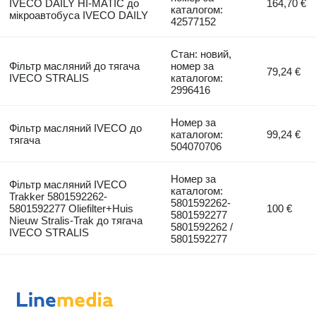
IVECO DAILY HI-MATIC до
164,70 €
каталогом:
мікроавтобуса IVECO DAILY
42577152
Стан: новий,
Фільтр масляний до тягача
номер за
79,24 €
IVECO STRALIS
каталогом:
2996416
Номер за
Фільтр масляний IVECO до
каталогом:
99,24 €
тягача
504070706
Номер за
Фільтр масляний IVECO
каталогом:
Trakker 5801592262-
5801592262-
5801592277 Oliefilter+Huis
100 €
5801592277
Nieuw Stralis-Trak до тягача
5801592262 /
IVECO STRALIS
5801592277