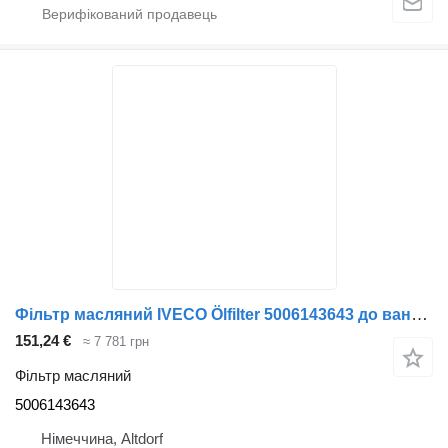
Фільтр масляний IVECO Ölfilter 5006143643 до вантажівки
151,24 €
≈ 7 781 грн
Фільтр масляний
5006143643
Німеччина, Altdorf