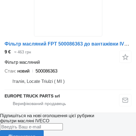
Фільтр масляний FPT 500086363 до вантажівки IVECO CrossWay UrbanWay Eurocargo Tector
9 €
≈ 463 грн
Фільтр масляний
Стан
новий
500086363
Італія, Locate Triulzi ( MI )
EUROPE TRUCK PARTS srl
Підпишіться на нові оголошення цієї рубрики
фільтри масляні
IVECO