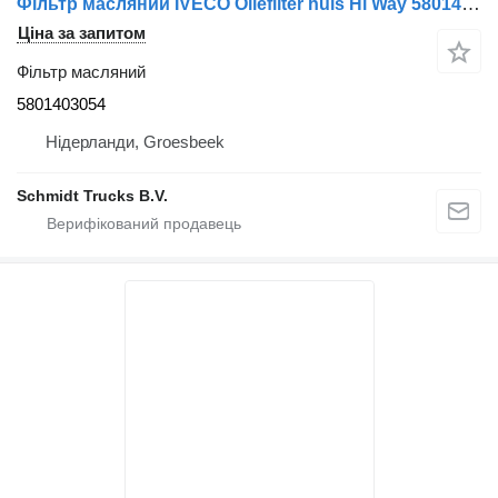
Фільтр масляний IVECO Oliefilter huis Hi Way 5801403054 до вантажівки
Ціна за запитом
Фільтр масляний
5801403054
Нідерланди, Groesbeek
Schmidt Trucks B.V.