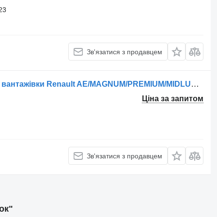
23
Зв'язатися з продавцем
Гальмівна колодка FCV1275BFE до вантажівки Renault AE/MAGNUM/PREMIUM/MIDLUM/MAJOR/MIDDLE/KERAX
Ціна за запитом
Зв'язатися з продавцем
ок"