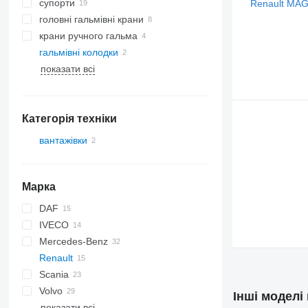
супорти
головні гальмівні крани
крани ручного гальма
гальмівні колодки
показати всі
Категорія техніки
вантажівки
Марка
DAF
IVECO
LF
F-MAX
Mercedes-Benz
Daily
TGA
Renault
EuroCargo
TGL
A-Class
Canter
Atleon
Scania
EuroStar
TGS
Actros
Cabstar
D-series
Volvo
Eurotech
TGX
Sprinter
Kerax
Інші моделі
показати всі
Eurotrakker
Vito
Magnum
B-series