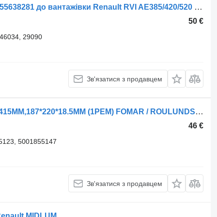
Гальмівна колодка Renault FOMAR 55638281 до вантажівки Renault RVI AE385/420/520 95-, VOLVO B10/12;
50 €
46034, 29090
Зв'язатися з продавцем
Гальмівна колодка Renault 19187 D415ММ,187*220*18.5ММ (1РЕМ) FOMAR / ROULUNDS 65001982N10A8 до вантажівки Renault AE385, 420, 520, Agora
46 €
5123, 5001855147
Зв'язатися з продавцем
Renault MIDLUM