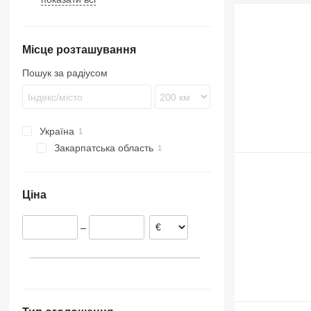
Major
FH
Magnum AE
Midliner
FL
Magnum AE 385
Місце розташування
Midlum
FM
Premium
Пошук за радіусом
Україна
Закарпатська область
Мукачево
Ціна
–