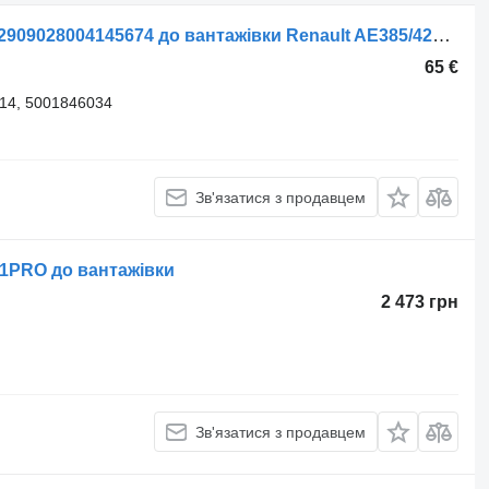
Гальмівна колодка Renault BERAL 2909028004145674 до вантажівки Renault AE385/420/520 95- VOLVO B10/12
65 €
14, 5001846034
Зв'язатися з продавцем
81PRO до вантажівки
2 473 грн
Зв'язатися з продавцем