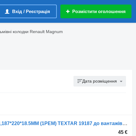
Вхід / Реєстрація
Розмістити оголошення
ьмівні колодки Renault Magnum
Дата розміщення
Гальмівна колодка Renault D415ММ,187*220*18.5ММ (1РЕМ) TEXTAR 19187 до вантажівки Renault MAGNUM AE385/420/520 01.93-
45 €