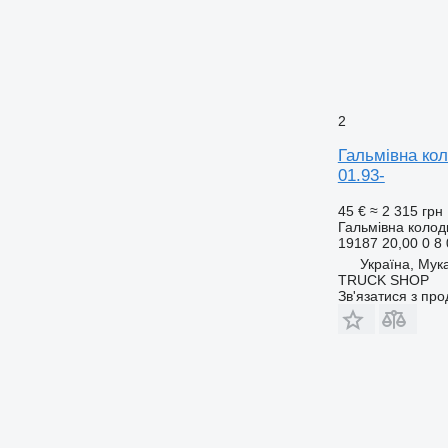
2
Гальмівна ко
01.93-
45 €
≈ 2 315 грн
Гальмівна колод
19187 20,00 0 8
Україна, Мук
TRUCK SHOP
Зв'язатися з пр