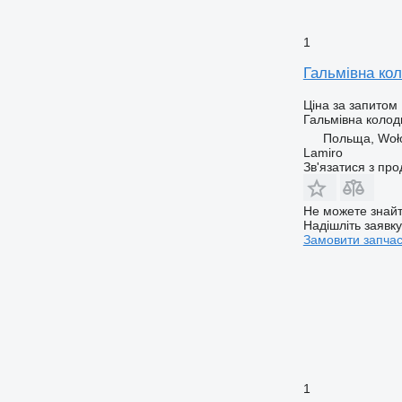
1
Гальмівна ко
Ціна за запитом
Гальмівна колод
Польща, Woł
Lamiro
Зв'язатися з пр
Не можете знайт
Надішліть заявк
Замовити запча
1