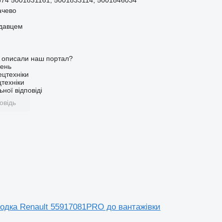
ачево
одавцем
о описали наш портал?
ень
ецтехніки
техніки
ної відповіді
овідь
лодка Renault 55917081PRO до вантажівки