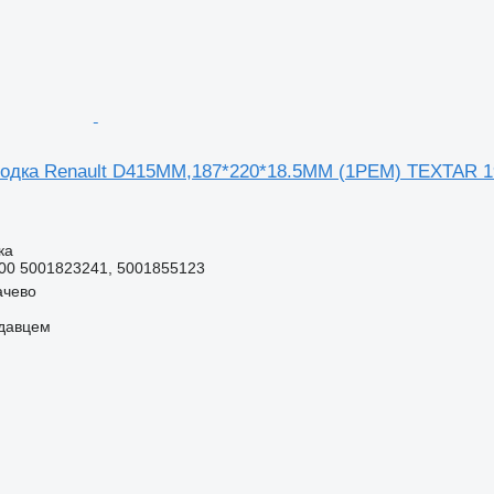
лодка Renault D415ММ,187*220*18.5ММ (1РЕМ) TEXTAR 1
ка
 00 5001823241, 5001855123
ачево
одавцем