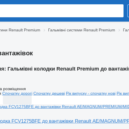
тини Renault Premium
Гальмівні системи Renault Premium
Гал
вантажівок
ня:
Гальмівні колодки Renault Premium до вантажі
а розміщення
я
Спочатку дорогі
Спочатку дешеві
Рік випуску - спочатку нові
Рік ви
олодка FCV1275BFE до вантажівки Renault AE/MAGNU