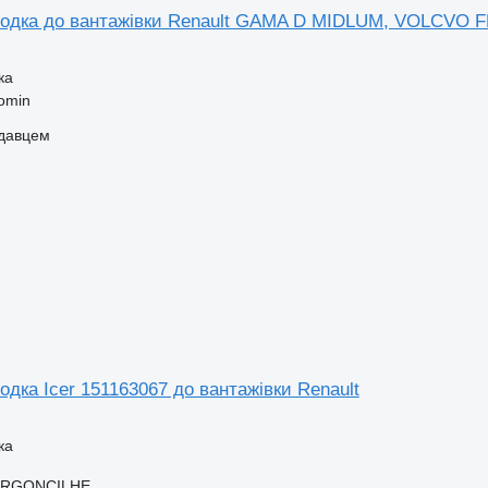
лодка до вантажівки Renault GAMA D MIDLUM, VOLCVO 
ка
omin
одавцем
одка Icer 151163067 до вантажівки Renault
ка
 ARGONCILHE