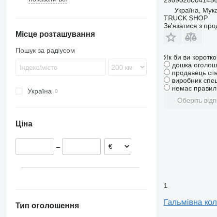
Україна, Мук
Major
FH
Magnum AE
TRUCK SHOP
Midliner
FL
Magnum AE 385
Зв'язатися з пр
Місце розташування
Midlum
FM
Premium
Пошук за радіусом
Як би ви коротк
дошка оголош
продавець сп
виробник спец
немає правиль
Україна
Оберіть відп
Ціна
–
1
Гальмівна ко
Тип оголошення