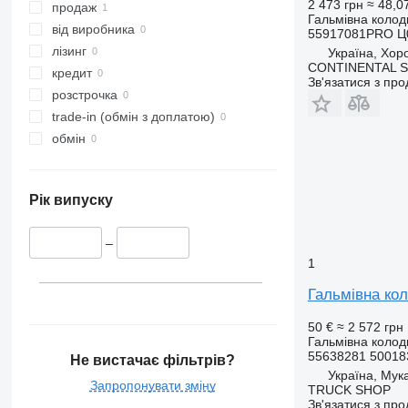
2 473 грн
≈ 48,0
продаж
Гальмівна колод
від виробника
55917081PRO Ц
лізинг
Україна, Хоро
CONTINENTAL SE
кредит
Зв'язатися з пр
розстрочка
trade-in (обмін з доплатою)
обмін
Рік випуску
–
1
Гальмівна кол
50 €
≈ 2 572 грн
Гальмівна колод
55638281 50018
Не вистачає фільтрів?
Україна, Мук
Запропонувати зміну
TRUCK SHOP
Зв'язатися з пр