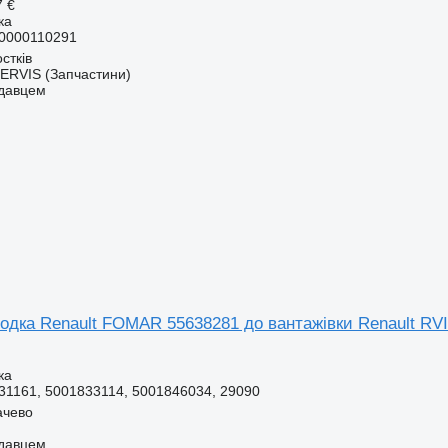
7 €
ка
0000110291
стків
RVIS (Запчастини)
одавцем
одка Renault FOMAR 55638281 до вантажівки Renault RVI
ка
31161, 5001833114, 5001846034, 29090
ачево
одавцем