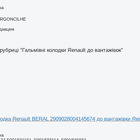
ка
 ARGONCILHE
одавцем
 рубриці "Гальмівні колодки Renault до вантажівок"
одка Renault BERAL 2909028004145674 до вантажівки Ren
ка
74 5001831161, 5001833114, 5001846034