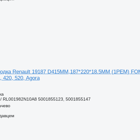
лодка Renault 19187 D415ММ,187*220*18.5ММ (1РЕМ) F
, 420, 520, Agora
ка
/ RL001982N10A8 5001855123, 5001855147
ачево
одавцем