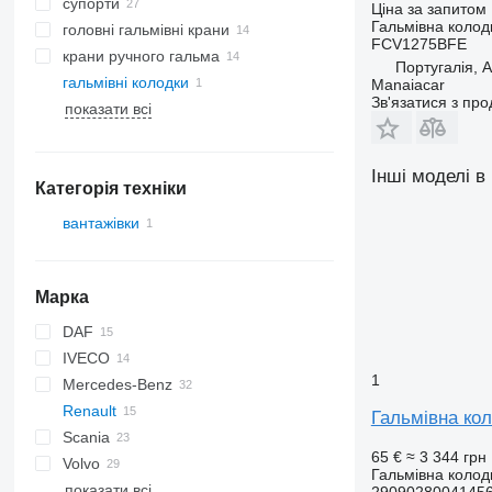
супорти
Ціна за запитом
Гальмівна колод
головні гальмівні крани
FCV1275BFE
крани ручного гальма
Португалія,
гальмівні колодки
Manaiacar
Зв'язатися з пр
показати всі
Інші моделі в
Категорія техніки
вантажівки
Марка
DAF
IVECO
LF
F-MAX
1
Mercedes-Benz
Daily
TGA
Renault
EuroCargo
TGL
A-Class
Canter
Atleon
Гальмівна кол
Scania
EuroStar
TGS
Actros
Cabstar
D-series
65 €
≈ 3 344 грн
Volvo
Eurotech
TGX
Sprinter
Kerax
Гальмівна колод
показати всі
Eurotrakker
Vito
Magnum
B-series
29090280041456