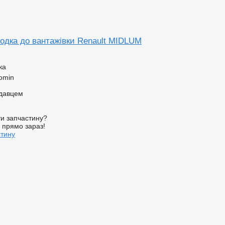
лодка до вантажівки Renault MIDLUM
ка
omin
одавцем
и запчастину?
у прямо зараз!
стину