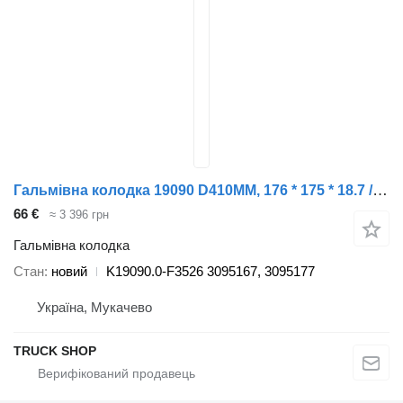
Гальмівна колодка 19090 D410ММ, 176 * 175 * 18.7 / 13.7ММ FERODO K19090.0-F3526 до вантажівки Volvo FL7/10,F12/6(86-) F10(85-) FH12/6(93-)
66 €
≈ 3 396 грн
Гальмівна колодка
Стан
новий
K19090.0-F3526 3095167, 3095177
Україна, Мукачево
TRUCK SHOP