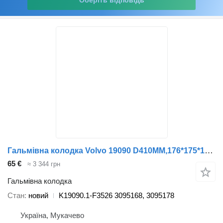
Оберіть відповідь
Гальмівна колодка Volvo 19090 D410ММ,176*175*19.5ММ (1РЕМ) FERODO K19090.1-F3526 до вантажівки Volvo FL7/10,F12/6(86-) F10(85-) FH12/6(93-)
65 €
≈ 3 344 грн
Гальмівна колодка
Стан
новий
K19090.1-F3526 3095168, 3095178
Україна, Мукачево