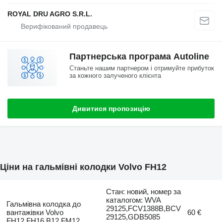
ROYAL DRU AGRO S.R.L.
Партнерська програма Autoline
Станьте нашим партнером і отримуйте прибуток
за кожного залученого клієнта
Дивитися пропозицію
Ціни на гальмівні колодки Volvo FH12
Стан: новий, номер за
каталогом: WVA
Гальмівна колодка до
29125,FCV1388B,BCV
вантажівки Volvo
60 €
29125,GDB5085
FH12,FH16,B12,FM12