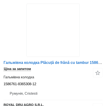
Гальмівна колодка Plăcuță de frână cu tambur 1586761-8365308-12 до вантажівки Volvo 1586761 8365308
Ціна за запитом
Гальмівна колодка
1586761-8365308-12
Румунія, Cristesti
ROYAL DRU AGRO S.R.L.