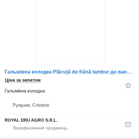
Гальмівна колодка Plăcuță de frână tambur до вантажівки Volvo 1586761 8365308
Ціна за запитом
Гальмівна колодка
Румунія, Cristesti
ROYAL DRU AGRO S.R.L.