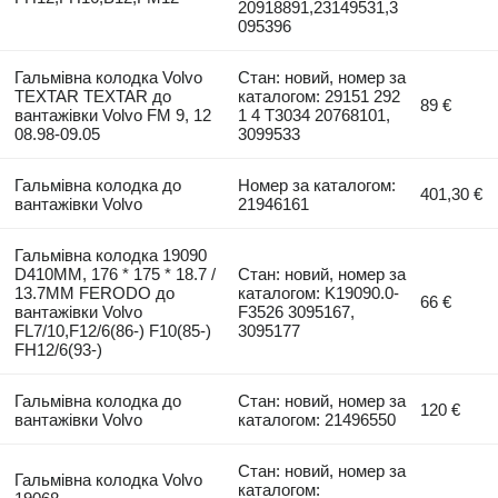
20918891,23149531,3
095396
Гальмівна колодка Volvo
Стан: новий, номер за
TEXTAR TEXTAR до
каталогом: 29151 292
89 €
вантажівки Volvo FM 9, 12
1 4 T3034 20768101,
08.98-09.05
3099533
Гальмівна колодка до
Номер за каталогом:
401,30 €
вантажівки Volvo
21946161
Гальмівна колодка 19090
D410ММ, 176 * 175 * 18.7 /
Стан: новий, номер за
13.7ММ FERODO до
каталогом: K19090.0-
66 €
вантажівки Volvo
F3526 3095167,
FL7/10,F12/6(86-) F10(85-)
3095177
FH12/6(93-)
Гальмівна колодка до
Стан: новий, номер за
120 €
вантажівки Volvo
каталогом: 21496550
Стан: новий, номер за
Гальмівна колодка Volvo
каталогом: