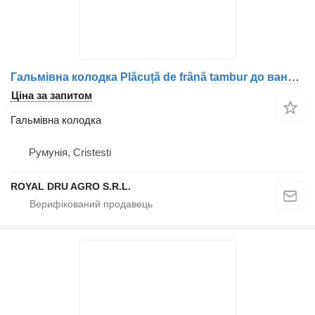
Гальмівна колодка Plăcuță de frână tambur до вантажівки Volvo 3095196/5001868572/3095179/3095169
Ціна за запитом
Гальмівна колодка
Румунія, Cristesti
ROYAL DRU AGRO S.R.L.