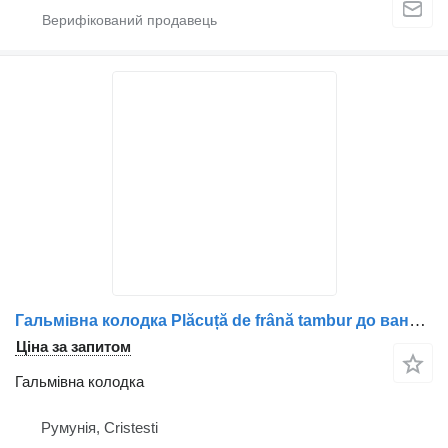
Гальмівна колодка Plăcuță de frână tambur до вантажівки Volvo 3095196 / 5001868572 / 3095179 / 3095169
Ціна за запитом
Гальмівна колодка
Румунія, Cristesti