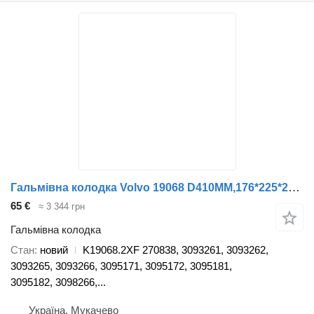
Гальмівна колодка Volvo 19068 D410ММ,176*225*20.5ММ (2РЕМ) FERODO K19068.2XF до вантажівки Volvo F12/16(86-) FH12/16(93-) B7/10/12(86-)
65 €
≈ 3 344 грн
Гальмівна колодка
Стан
новий
K19068.2XF 270838, 3093261, 3093262,
3093265, 3093266, 3095171, 3095172, 3095181,
3095182, 3098266,...
Україна, Мукачево