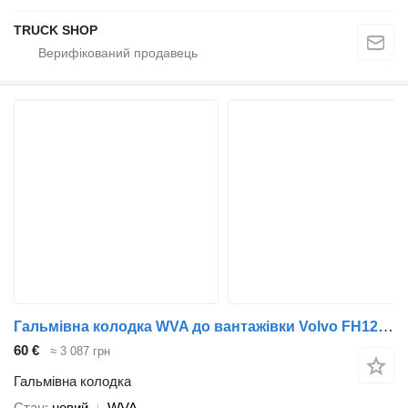
TRUCK SHOP
Гальмівна колодка WVA до вантажівки Volvo FH12,FH16,B12,FM12
60 €
≈ 3 087 грн
Гальмівна колодка
Стан
новий
WVA