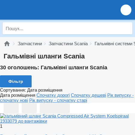
Запчастини
Запчастини Scania
Гальмівні системи 
Гальмівні шланги Scania
30 оголошень:
Гальмівні шланги Scania
Фільтр
Сортування
:
Дата розміщення
Дата розміщення
Спочатку дорогі
Спочатку дешеві
Рік випуску -
спочатку нові
Рік випуску - спочатку старі
1