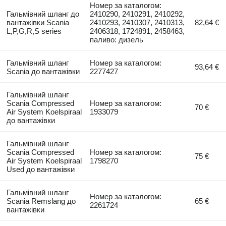
Номер за каталогом:
Гальмівний шланг до
2410290, 2410291, 2410292,
вантажівки Scania
2410293, 2410307, 2410313,
82,64 €
L,P,G,R,S series
2406318, 1724891, 2458463,
паливо: дизель
Гальмівний шланг
Номер за каталогом:
93,64 €
Scania до вантажівки
2277427
Гальмівний шланг
Scania Compressed
Номер за каталогом:
70 €
Air System Koelspiraal
1933079
до вантажівки
Гальмівний шланг
Scania Compressed
Номер за каталогом:
75 €
Air System Koelspiraal
1798270
Used до вантажівки
Гальмівний шланг
Номер за каталогом:
Scania Remslang до
65 €
2261724
вантажівки