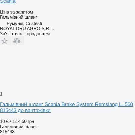
Scania
Ціна за запитом
Гальмівний шланг
Румунія, Cristesti
ROYAL DRU AGRO S.R.L.
Зв'язатися з продавцем
1
Гальмівний шланг Scania Brake System Remslang L=560
815443 до вантажівки
10 €
≈ 514,50 грн
Гальмівний шланг
815443