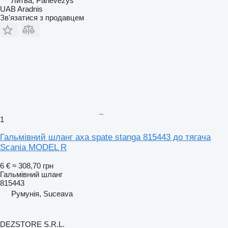
Литва, Panevėžys
UAB Aradnis
Зв'язатися з продавцем
1
Гальмівний шланг axa spate stanga 815443 до тягача
Scania MODEL R
6 €
≈ 308,70 грн
Гальмівний шланг
815443
Румунія, Suceava
DEZSTORE S.R.L.