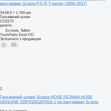
вантажівки Scania P,G,R,T-series (2004-2017)
34,68 €
≈ 1 784 грн
Гальмівний шланг
2131174
дизель
Естонія, Tallinn
TruckParts Eesti OÜ
Зв'язатися з продавцем
2
Гальмівний шланг Scania HOSE |SCANIA HOSE
GENUINE 2297010|2297010-1 до вантажівки Scania
Ціна за запитом