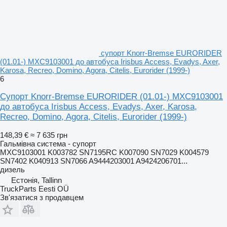
супорт Knorr-Bremse EURORIDER
(01.01-) MXC9103001 до автобуса Irisbus Access, Evadys, Axer,
Karosa, Recreo, Domino, Agora, Citelis, Eurorider (1999-)
6
Супорт Knorr-Bremse EURORIDER (01.01-) MXC9103001
до автобуса Irisbus Access, Evadys, Axer, Karosa,
Recreo, Domino, Agora, Citelis, Eurorider (1999-)
148,39 €
≈ 7 635 грн
Гальмівна система - супорт
MXC9103001 K003782 SN7195RC K007090 SN7029 K004579
SN7402 K040913 SN7066 A9444203001 A9424206701...
дизель
Естонія, Tallinn
TruckParts Eesti OÜ
Зв'язатися з продавцем