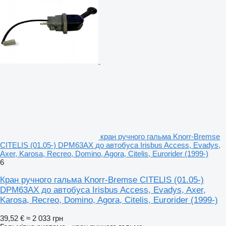
кран ручного гальма Knorr-Bremse
CITELIS (01.05-) DPM63AX до автобуса Irisbus Access, Evadys,
Axer, Karosa, Recreo, Domino, Agora, Citelis, Eurorider (1999-)
6
Кран ручного гальма Knorr-Bremse CITELIS (01.05-)
DPM63AX до автобуса Irisbus Access, Evadys, Axer,
Karosa, Recreo, Domino, Agora, Citelis, Eurorider (1999-)
39,52 €
≈ 2 033 грн