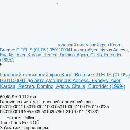
головний гальмівний кран Knorr-
Bremse CITELIS (01.05-) 0501100041 до автобуса Irisbus Access,
Evadys, Axer, Karosa, Recreo, Domino, Agora, Citelis, Eurorider
(1999-)
5
Головний гальмівний кран Knorr-Bremse CITELIS (01.05-)
0501100041 до автобуса Irisbus Access, Evadys, Axer,
Karosa, Recreo, Domino, Agora, Citelis, Eurorider (1999-)
60,48 €
≈ 3 112 грн
Гальмівна система - головний гальмівний кран
0501100041 0501100041000 0501100041100 0501100035
0501100016 9957009 5010207861 21070011 481831
Естонія, Tallinn
TruckParts Eesti OÜ
Зв'язатися з продавцем