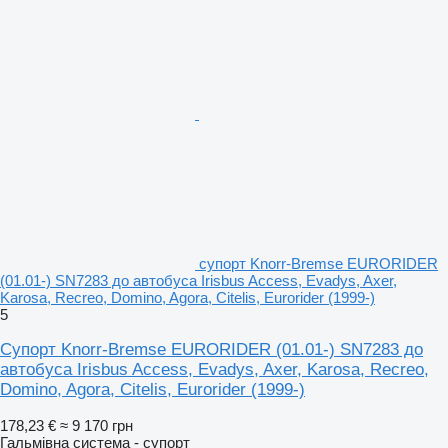
супорт Knorr-Bremse EURORIDER
(01.01-) SN7283 до автобуса Irisbus Access, Evadys, Axer,
Karosa, Recreo, Domino, Agora, Citelis, Eurorider (1999-)
5
Супорт Knorr-Bremse EURORIDER (01.01-) SN7283 до
автобуса Irisbus Access, Evadys, Axer, Karosa, Recreo,
Domino, Agora, Citelis, Eurorider (1999-)
178,23 €
≈ 9 170 грн
Гальмівна система - супорт