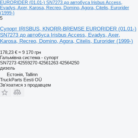
EURORIDER (01.01-) SN7273 до автобуса Irisbus Access,
Evadys, Axer, Karosa, Recreo, Domino, Agora, Citelis, Eurorider
(1999-)
5
Супорт IRISBUS, KNORR-BREMSE EURORIDER (01.01-)
SN7273 до автобуса Irisbus Access, Evadys, Axer,
Karosa, Recreo, Domino, Agora, Citelis, Eurorider (1999-)
178,23 €
≈ 9 170 грн
Гальмівна система - супорт
SN7273 42559270 42561263 42564250
дизель
Естонія, Tallinn
TruckParts Eesti OÜ
Зв'язатися з продавцем