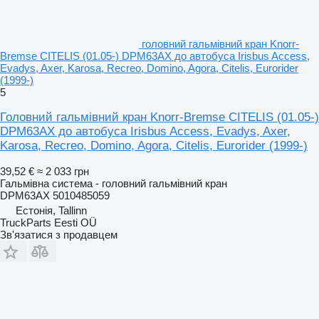
головний гальмівний кран Knorr-
Bremse CITELIS (01.05-) DPM63AX до автобуса Irisbus Access,
Evadys, Axer, Karosa, Recreo, Domino, Agora, Citelis, Eurorider
(1999-)
5
Головний гальмівний кран Knorr-Bremse CITELIS (01.05-)
DPM63AX до автобуса Irisbus Access, Evadys, Axer,
Karosa, Recreo, Domino, Agora, Citelis, Eurorider (1999-)
39,52 €
≈ 2 033 грн
Гальмівна система - головний гальмівний кран
DPM63AX 5010485059
Естонія, Tallinn
TruckParts Eesti OÜ
Зв'язатися з продавцем