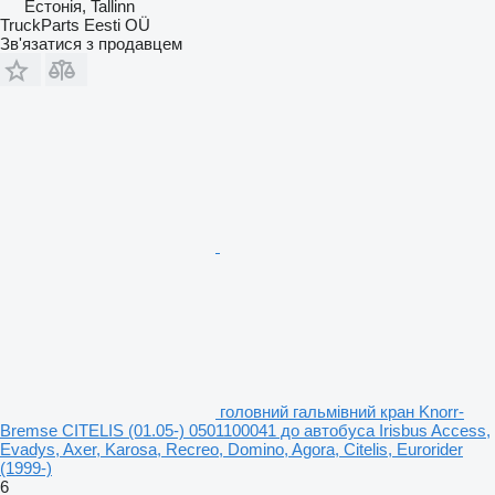
Естонія, Tallinn
TruckParts Eesti OÜ
Зв'язатися з продавцем
головний гальмівний кран Knorr-
Bremse CITELIS (01.05-) 0501100041 до автобуса Irisbus Access,
Evadys, Axer, Karosa, Recreo, Domino, Agora, Citelis, Eurorider
(1999-)
6