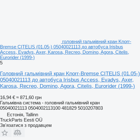
головний гальмівний кран Knorr-
Bremse CITELIS (01.05-) 05040021113 до автобуса Irisbus
Access, Evadys, Axer, Karosa, Recreo, Domino, Agora, Citelis,
Eurorider (1999-)
5
Головний гальмівний кран Knorr-Bremse CITELIS (01.05-)
05040021113 до автобуса Irisbus Access, Evadys, Axer,
Karosa, Recreo, Domino, Agora, Citelis, Eurorider (1999-)
16,94 €
≈ 871,60 грн
Гальмівна система - головний гальмівний кран
05040021113 0504002113100 481829 5010207803
Естонія, Tallinn
TruckParts Eesti OÜ
Зв'язатися з продавцем