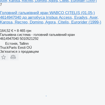
Axer, Karosa, Recreo, Domino, Agora, Citelis, Eurorider (1999-)
7
Головний гальмівний кран WABCO CITELIS (01.05-)
4614947040 до автобуса Irisbus Access, Evadys, Axer,
Karosa, Recreo, Domino, Agora, Citelis, Eurorider (1999-)
164,52 €
≈ 8 465 грн
Гальмівна система - головний гальмівний кран
4614947040 5010521292
Естонія, Tallinn
TruckParts Eesti OÜ
Зв'язатися з продавцем