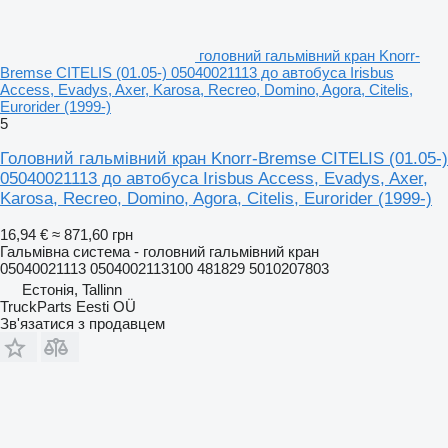
головний гальмівний кран Knorr-
Bremse CITELIS (01.05-) 05040021113 до автобуса Irisbus
Access, Evadys, Axer, Karosa, Recreo, Domino, Agora, Citelis,
Eurorider (1999-)
5
Головний гальмівний кран Knorr-Bremse CITELIS (01.05-)
05040021113 до автобуса Irisbus Access, Evadys, Axer,
Karosa, Recreo, Domino, Agora, Citelis, Eurorider (1999-)
16,94 €
≈ 871,60 грн
Гальмівна система - головний гальмівний кран
05040021113 0504002113100 481829 5010207803
Естонія, Tallinn
TruckParts Eesti OÜ
Зв'язатися з продавцем