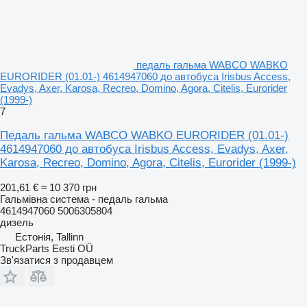
педаль гальма WABCO WABKO
EURORIDER (01.01-) 4614947060 до автобуса Irisbus Access,
Evadys, Axer, Karosa, Recreo, Domino, Agora, Citelis, Eurorider
(1999-)
7
Педаль гальма WABCO WABKO EURORIDER (01.01-)
4614947060 до автобуса Irisbus Access, Evadys, Axer,
Karosa, Recreo, Domino, Agora, Citelis, Eurorider (1999-)
201,61 €
≈ 10 370 грн
Гальмівна система - педаль гальма
4614947060 5006305804
дизель
Естонія, Tallinn
TruckParts Eesti OÜ
Зв'язатися з продавцем