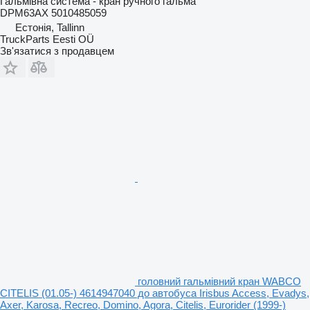
Гальмівна система - кран ручного гальма
DPM63AX 5010485059
Естонія, Tallinn
TruckParts Eesti OÜ
Зв'язатися з продавцем
головний гальмівний кран WABCO
CITELIS (01.05-) 4614947040 до автобуса Irisbus Access, Evadys,
Axer, Karosa, Recreo, Domino, Agora, Citelis, Eurorider (1999-)