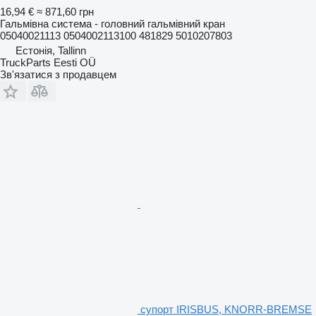
16,94 €
≈ 871,60 грн
Гальмівна система - головний гальмівний кран
05040021113 0504002113100 481829 5010207803
Естонія, Tallinn
TruckParts Eesti OÜ
Зв'язатися з продавцем
супорт IRISBUS, KNORR-BREMSE