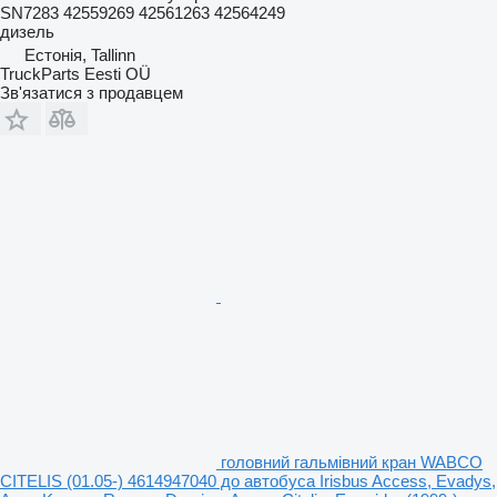
SN7283 42559269 42561263 42564249
дизель
Естонія, Tallinn
TruckParts Eesti OÜ
Зв'язатися з продавцем
головний гальмівний кран WABCO
CITELIS (01.05-) 4614947040 до автобуса Irisbus Access, Evadys,