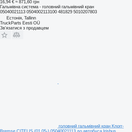
16,94 €
≈ 871,60 грн
Гальмівна система - головний гальмівний кран
05040021113 0504002113100 481829 5010207803
Естонія, Tallinn
TruckParts Eesti OÜ
Зв'язатися з продавцем
головний гальмівний кран Knorr-
Bremse CITELIS (01.05-) 05040021113 до автобуса Irisbus