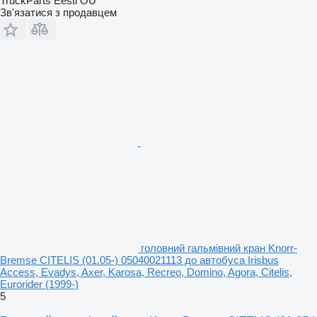
TruckParts Eesti OÜ
Зв'язатися з продавцем
головний гальмівний кран Knorr-
Bremse CITELIS (01.05-) 05040021113 до автобуса Irisbus
Access, Evadys, Axer, Karosa, Recreo, Domino, Agora, Citelis,
Eurorider (1999-)
5