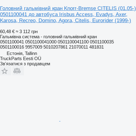
Головний гальмівний кран Knorr-Bremse CITELIS (01.05-)
0501100041 до автобуса Irisbus Access, Evadys, Axer,
Karosa, Recreo, Domino, Agora, Citelis, Eurorider (1999-)
60,48 €
≈ 3 112 грн
Гальмівна система - головний гальмівний кран
0501100041 0501100041000 0501100041100 0501100035
0501100016 9957009 5010207861 21070011 481831
Естонія, Tallinn
TruckParts Eesti OÜ
Зв'язатися з продавцем