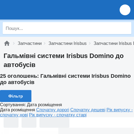
Запчастини
Запчастини Irisbus
Запчастини Irisbus
Гальмівні системи Irisbus Domino до
автобусів
25 оголошень:
Гальмівні системи Irisbus Domino
до автобусів
Фільтр
Сортування
:
Дата розміщення
Дата розміщення
Спочатку дорогі
Спочатку дешеві
Рік випуску -
спочатку нові
Рік випуску - спочатку старі