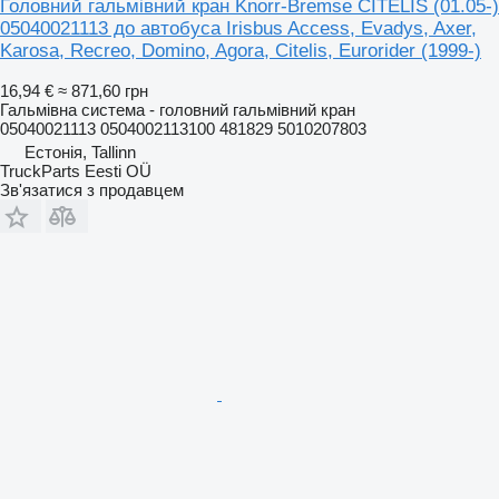
Головний гальмівний кран Knorr-Bremse CITELIS (01.05-)
05040021113 до автобуса Irisbus Access, Evadys, Axer,
Karosa, Recreo, Domino, Agora, Citelis, Eurorider (1999-)
16,94 €
≈ 871,60 грн
Гальмівна система - головний гальмівний кран
05040021113 0504002113100 481829 5010207803
Естонія, Tallinn
TruckParts Eesti OÜ
Зв'язатися з продавцем