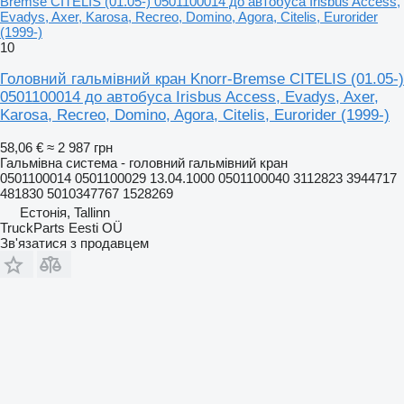
Bremse CITELIS (01.05-) 0501100014 до автобуса Irisbus Access,
Evadys, Axer, Karosa, Recreo, Domino, Agora, Citelis, Eurorider
(1999-)
10
Головний гальмівний кран Knorr-Bremse CITELIS (01.05-)
0501100014 до автобуса Irisbus Access, Evadys, Axer,
Karosa, Recreo, Domino, Agora, Citelis, Eurorider (1999-)
58,06 €
≈ 2 987 грн
Гальмівна система - головний гальмівний кран
0501100014 0501100029 13.04.1000 0501100040 3112823 3944717
481830 5010347767 1528269
Естонія, Tallinn
TruckParts Eesti OÜ
Зв'язатися з продавцем