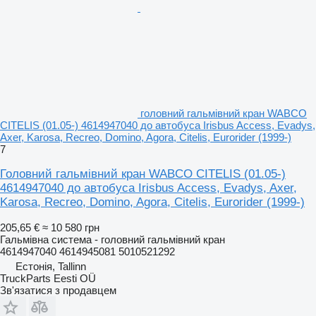
головний гальмівний кран WABCO
CITELIS (01.05-) 4614947040 до автобуса Irisbus Access, Evadys,
Axer, Karosa, Recreo, Domino, Agora, Citelis, Eurorider (1999-)
7
Головний гальмівний кран WABCO CITELIS (01.05-)
4614947040 до автобуса Irisbus Access, Evadys, Axer,
Karosa, Recreo, Domino, Agora, Citelis, Eurorider (1999-)
205,65 €
≈ 10 580 грн
Гальмівна система - головний гальмівний кран
4614947040 4614945081 5010521292
Естонія, Tallinn
TruckParts Eesti OÜ
Зв'язатися з продавцем