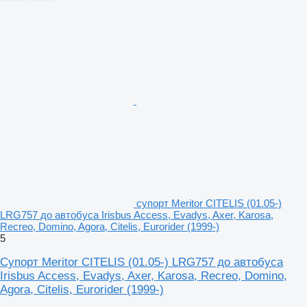
супорт Meritor CITELIS (01.05-)
LRG757 до автобуса Irisbus Access, Evadys, Axer, Karosa,
Recreo, Domino, Agora, Citelis, Eurorider (1999-)
5
Супорт Meritor CITELIS (01.05-) LRG757 до автобуса
Irisbus Access, Evadys, Axer, Karosa, Recreo, Domino,
Agora, Citelis, Eurorider (1999-)