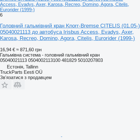
Access, Evadys, Axer, Karosa, Recreo, Domino, Agora, Citelis,
Eurorider (1999-)
6
Головний гальмівний кран Knorr-Bremse CITELIS (01.05-)
05040021113 до автобуса Irisbus Access, Evadys, Axer,
Karosa, Recreo, Domino, Agora, Citelis, Eurorider (1999-)
16,94 €
≈ 871,60 грн
Гальмівна система - головний гальмівний кран
05040021113 0504002113100 481829 5010207803
Естонія, Tallinn
TruckParts Eesti OÜ
Зв'язатися з продавцем