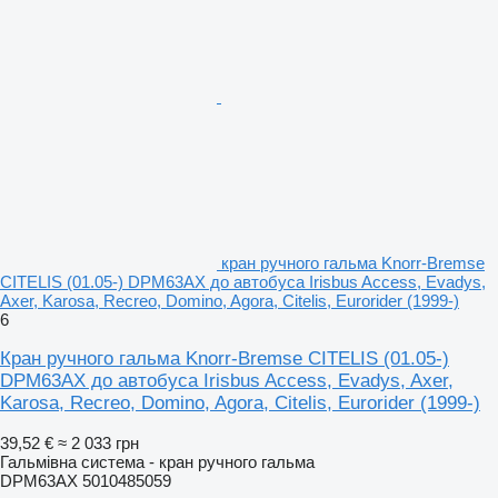
кран ручного гальма Knorr-Bremse
CITELIS (01.05-) DPM63AX до автобуса Irisbus Access, Evadys,
Axer, Karosa, Recreo, Domino, Agora, Citelis, Eurorider (1999-)
6
Кран ручного гальма Knorr-Bremse CITELIS (01.05-)
DPM63AX до автобуса Irisbus Access, Evadys, Axer,
Karosa, Recreo, Domino, Agora, Citelis, Eurorider (1999-)
39,52 €
≈ 2 033 грн
Гальмівна система - кран ручного гальма
DPM63AX 5010485059