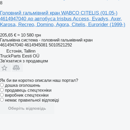
8
Головний гальмівний кран WABCO CITELIS (01.05-)
4614947040 до автобуса Irisbus Access, Evadys, Axer,
Karosa, Recreo, Domino, Agora, Citelis, Eurorider (1999-)
205,65 €
≈ 10 580 грн
Гальмівна система - головний гальмівний кран
4614947040 4614945081 5010521292
Естонія, Tallinn
TruckParts Eesti OÜ
Зв'язатися з продавцем
Як би ви коротко описали наш портал?
дошка оголошень
продавець спецтехніки
виробник спецтехніки
немає правильної відповіді
Оберіть відповідь