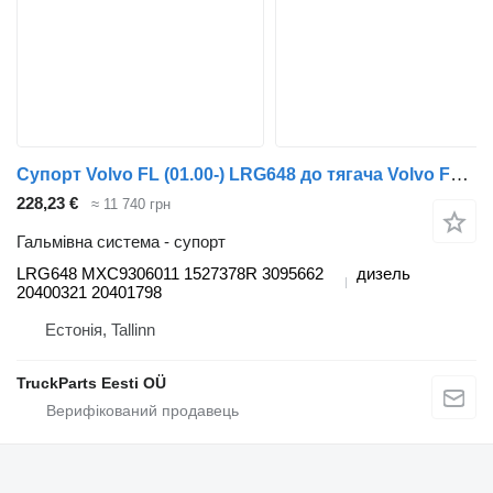
Супорт Volvo FL (01.00-) LRG648 до тягача Volvo FL, FL6, FL7, FL10, FL12, FS718 (1985-2005)
228,23 €
≈ 11 740 грн
Гальмівна система - супорт
LRG648 MXC9306011 1527378R 3095662
дизель
20400321 20401798
Естонія, Tallinn
TruckParts Eesti OÜ