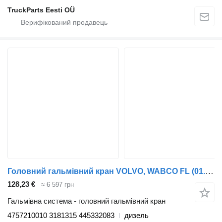
TruckParts Eesti OÜ
Головний гальмівний кран VOLVO, WABCO FL (01.00-) 4757210010 до тягача Volvo FL, FL6, FL7, FL10, FL12, FS718 (1985-2005)
128,23 €
≈ 6 597 грн
Гальмівна система - головний гальмівний кран
4757210010 3181315 445332083
дизель