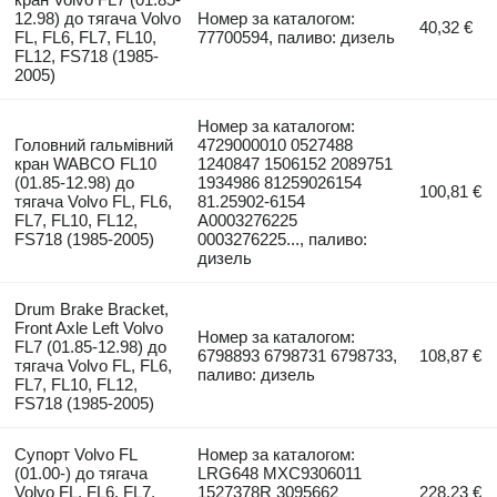
12.98) до тягача Volvo
Номер за каталогом:
40,32 €
FL, FL6, FL7, FL10,
77700594, паливо: дизель
FL12, FS718 (1985-
2005)
Номер за каталогом:
Головний гальмівний
4729000010 0527488
кран WABCO FL10
1240847 1506152 2089751
(01.85-12.98) до
1934986 81259026154
100,81 €
тягача Volvo FL, FL6,
81.25902-6154
FL7, FL10, FL12,
A0003276225
FS718 (1985-2005)
0003276225..., паливо:
дизель
Drum Brake Bracket,
Front Axle Left Volvo
Номер за каталогом:
FL7 (01.85-12.98) до
6798893 6798731 6798733,
108,87 €
тягача Volvo FL, FL6,
паливо: дизель
FL7, FL10, FL12,
FS718 (1985-2005)
Супорт Volvo FL
Номер за каталогом:
(01.00-) до тягача
LRG648 MXC9306011
Volvo FL, FL6, FL7,
1527378R 3095662
228,23 €