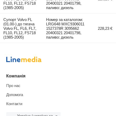
FL10, FL12, FS718
20400321 20401798,
(1985-2005)
паливо: дизель
Супорт Volvo FL
Номер за каталогом:
(01.00-) до тягача
LRG648 MXC9306011
Volvo FL, FL6, FL7,
1527378R 3095662
228,23 €
FL10, FL12, FS718
20400321 20401798,
(1985-2005)
паливо: дизель
Компанія
Про нас
Допомога
Контакти
Україна / українська