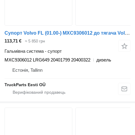
Супорт Volvo FL (01.00-) MXC9306012 до тягача Volvo FL, FL6, FL7, FL10, FL12, FS718 (1985-2005)
113,71 €
≈ 5 850 грн
Гальмівна система - супорт
MXC9306012 LRG649 20401799 20400322
дизель
Естонія, Tallinn
TruckParts Eesti OÜ