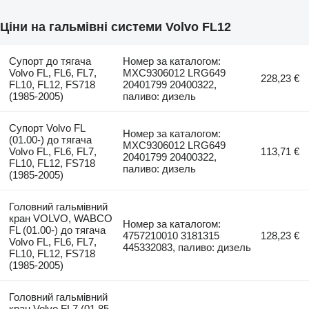
Ціни на гальмівні системи Volvo FL12
Супорт до тягача
Номер за каталогом:
Volvo FL, FL6, FL7,
MXC9306012 LRG649
228,23 €
FL10, FL12, FS718
20401799 20400322,
(1985-2005)
паливо: дизель
Супорт Volvo FL
Номер за каталогом:
(01.00-) до тягача
MXC9306012 LRG649
Volvo FL, FL6, FL7,
113,71 €
20401799 20400322,
FL10, FL12, FS718
паливо: дизель
(1985-2005)
Головний гальмівний
кран VOLVO, WABCO
Номер за каталогом:
FL (01.00-) до тягача
4757210010 3181315
128,23 €
Volvo FL, FL6, FL7,
445332083, паливо: дизель
FL10, FL12, FS718
(1985-2005)
Головний гальмівний
кран Volvo FL7 (01.85-