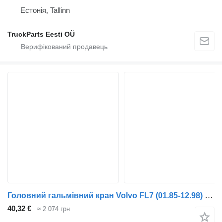
Естонія, Tallinn
TruckParts Eesti OÜ
Головний гальмівний кран Volvo FL7 (01.85-12.98) 77700594 до тягача Volvo FL, FL6, FL7, FL10, FL12, FS718 (1985-2005)
40,32 €
≈ 2 074 грн