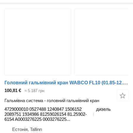
Головний гальмівний кран WABCO FL10 (01.85-12.98) 4729000010 до тягача Volvo FL, FL6, FL7, FL10, FL12, FS718 (1985-2005)
100,81 €
≈ 5 187 грн
Гальмівна система - головний гальмівний кран
4729000010 0527488 1240847 1506152
дизель
2089751 1934986 81259026154 81.25902-
6154 A0003276225 0003276225...
Естонія, Tallinn