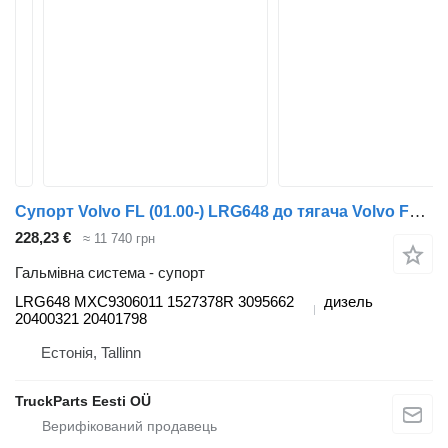
Супорт Volvo FL (01.00-) LRG648 до тягача Volvo FL, FL6, FL7, FL10, FL12, FS718 (1985-2005)
228,23 €
≈ 11 740 грн
Гальмівна система - супорт
LRG648 MXC9306011 1527378R 3095662
дизель
20400321 20401798
Естонія, Tallinn
TruckParts Eesti OÜ