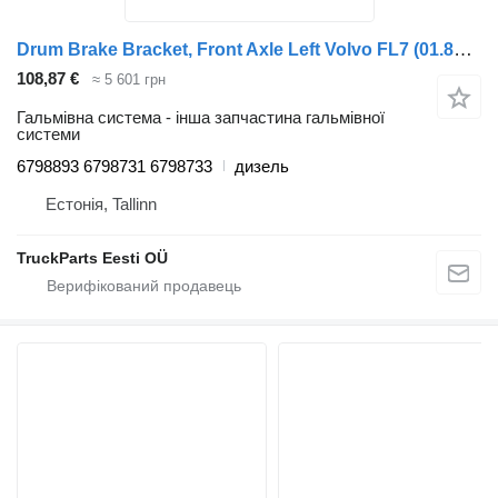
Drum Brake Bracket, Front Axle Left Volvo FL7 (01.85-12.98) 6798893 до тягача Volvo FL, FL6, FL7, FL10, FL12, FS718 (1985-2005)
108,87 €
≈ 5 601 грн
Гальмівна система - інша запчастина гальмівної
системи
6798893 6798731 6798733
дизель
Естонія, Tallinn
TruckParts Eesti OÜ