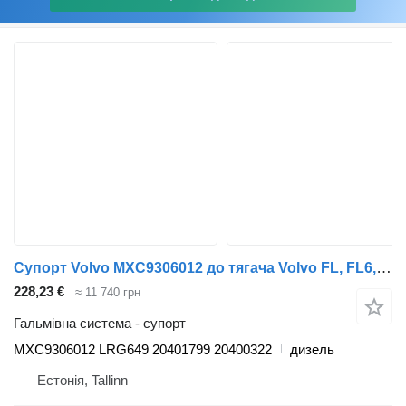
Супорт Volvo MXC9306012 до тягача Volvo FL, FL6, FL7, FL10, FL12, FS718 (1985-2005)
228,23 €
≈ 11 740 грн
Гальмівна система - супорт
MXC9306012 LRG649 20401799 20400322
дизель
Естонія, Tallinn