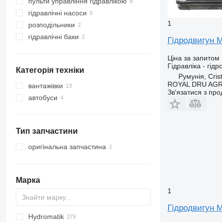
пульти управління гідравлікою
гідравлічні насоси
1
розподільники
гідравлічні баки
Гідродвигун Mo
Ціна за запитом
Гідравліка - гідр
Категорія техніки
Румунія, Crist
ROYAL DRU AGR
вантажівки
Зв'язатися з пр
автобуси
Тип запчастини
оригінальна запчастина
Марка
1
Гідродвигун M
Hydromatik
AZ
BM
ROC
1404
A-series
Futura
CityCat
721
120
C-series
AS
AC
Solar
M-series
F-series
Ducato
F-MAX
M series
THP
GMK
60E
TD