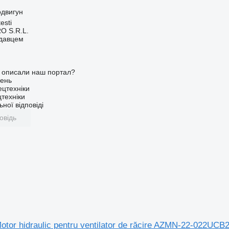
одвигун
esti
O S.R.L.
одавцем
о описали наш портал?
ень
ецтехніки
техніки
ної відповіді
овідь
otor hidraulic pentru ventilator de răcire AZMN-22-022U