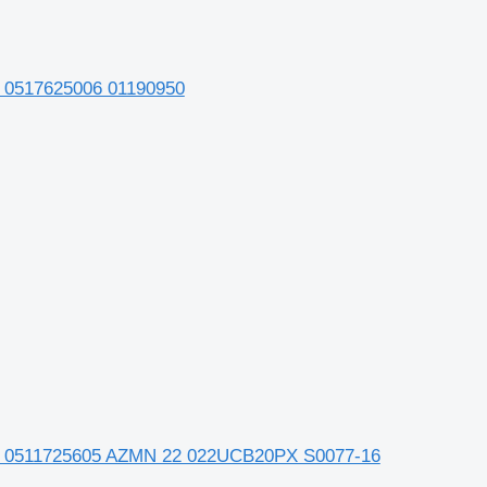
DL 0517625006 01190950
и VDL 0511725605 AZMN 22 022UCB20PX S0077-16