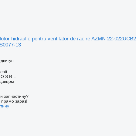
otor hidraulic pentru ventilator de răcire AZMN 22-022U
S0077-13
одвигун
esti
O S.R.L.
одавцем
и запчастину?
у прямо зараз!
стину