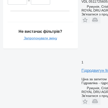
–
VDL 0511725605
Румунія, Crist
ROYAL DRU AGR
Зв'язатися з пр
Не вистачає фільтрів?
Запропонувати зміну
1
Гідродвигун M
Ціна за запитом
Гідравліка - гідр
Румунія, Crist
ROYAL DRU AGR
Зв'язатися з пр