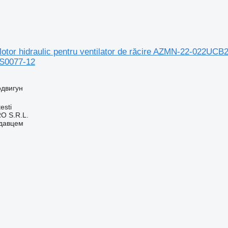
otor hidraulic pentru ventilator de răcire AZMN-22-022U
S0077-12
одвигун
esti
O S.R.L.
одавцем