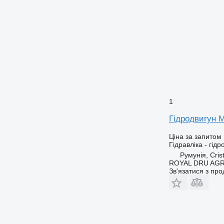
1
Гідродвигун M
Ціна за запитом
Гідравліка - гідр
Румунія, Crist
ROYAL DRU AGR
Зв'язатися з пр