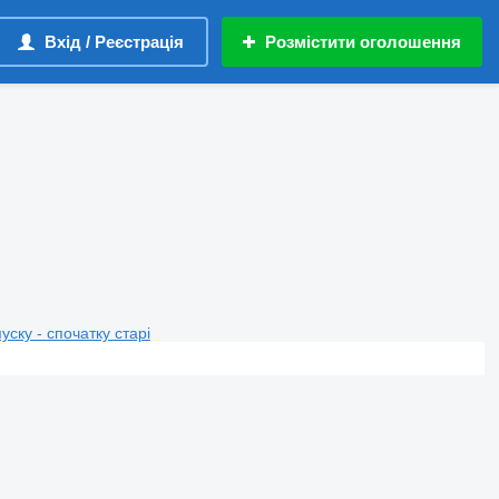
Вхід / Реєстрація
Розмістити оголошення
пуску - спочатку старі