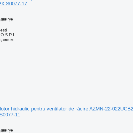
X S0077-17
одвигун
esti
O S.R.L.
одавцем
otor hidraulic pentru ventilator de răcire AZMN-22-022U
S0077-11
одвигун