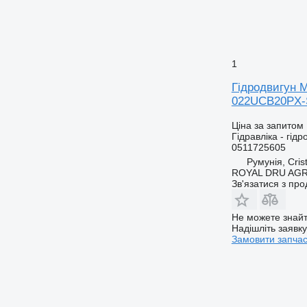
1
Гідродвигун M
022UCB20PX-
Ціна за запитом
Гідравліка - гідр
0511725605
Румунія, Crist
ROYAL DRU AGR
Зв'язатися з пр
Не можете знайт
Надішліть заявк
Замовити запча