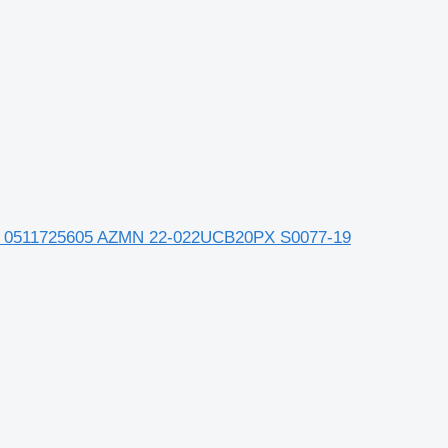
и VDL 0511725605 AZMN 22-022UCB20PX S0077-19