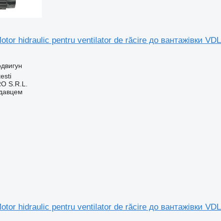
tor hidraulic pentru ventilator de răcire до вантажівки V
одвигун
esti
O S.R.L.
одавцем
otor hidraulic pentru ventilator de răcire до вантажівк