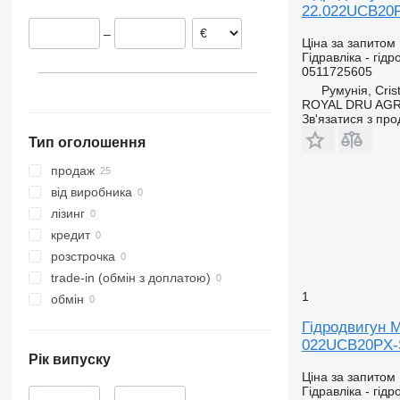
22.022UCB20P
Латвія
–
Ціна за запитом
Гідравліка - гідр
0511725605
Румунія, Crist
ROYAL DRU AGR
Зв'язатися з пр
Тип оголошення
продаж
від виробника
лізинг
кредит
розстрочка
trade-in (обмін з доплатою)
1
обмін
Гідродвигун M
022UCB20PX-
Рік випуску
Ціна за запитом
Гідравліка - гідр