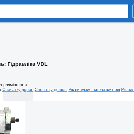
нь:
Гідравліка VDL
а розміщення
я
Спочатку дорогі
Спочатку дешеві
Рік випуску - спочатку нові
Рік ви