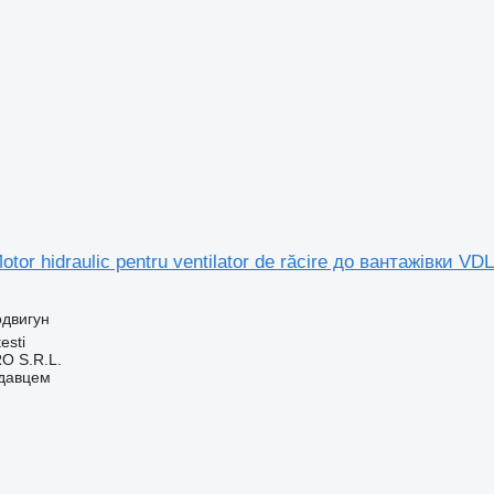
otor hidraulic pentru ventilator de răcire до вантажівк
одвигун
esti
O S.R.L.
одавцем