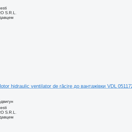
esti
O S.R.L.
одавцем
otor hidraulic ventilator de răcire до вантажівки VDL 0
одвигун
esti
O S.R.L.
одавцем