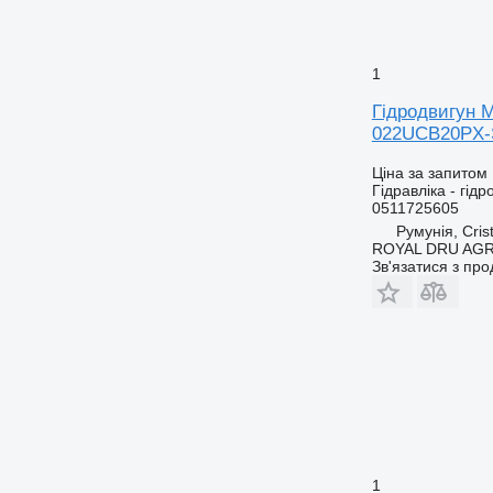
1
Гідродвигун M
022UCB20PX-
Ціна за запитом
Гідравліка - гідр
0511725605
Румунія, Crist
ROYAL DRU AGR
Зв'язатися з пр
1