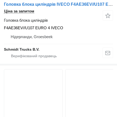
Головка блока циліндрів IVECO F4AE36EV//U107 EURO 4 EUROCARGO до вантажівки
Ціна за запитом
Головка блока циліндрів
F4AE36EV//U107 EURO 4 IVECO
Нідерланди, Groesbeek
Schmidt Trucks B.V.