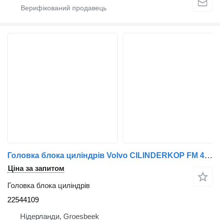
Головка блока циліндрів Volvo CILINDERKOP FM 410 EURO 6 22544109 до тягача
Ціна за запитом
Головка блока циліндрів
22544109
Нідерланди, Groesbeek