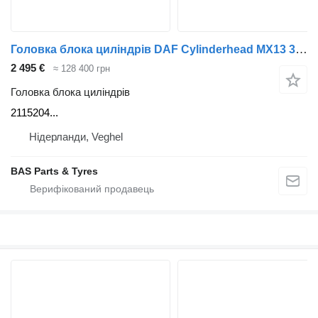
Головка блока циліндрів DAF Cylinderhead MX13 355 H2 2115204 до вантажівки DAF
2 495 €
≈ 128 400 грн
Головка блока циліндрів
2115204...
Нідерланди, Veghel
BAS Parts & Tyres