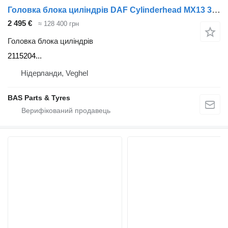
Головка блока циліндрів DAF Cylinderhead MX13 355 H2 2115204 до вантажівки DAF
2 495 €
≈ 128 400 грн
Головка блока циліндрів
2115204...
Нідерланди, Veghel
BAS Parts & Tyres