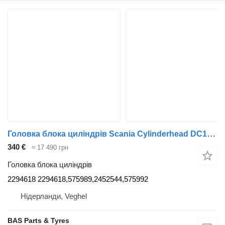
Головка блока циліндрів Scania Cylinderhead DC13 148 450 2294618 до вантажівки Scania
340 €
≈ 17 490 грн
Головка блока циліндрів
2294618 2294618,575989,2452544,575992
Нідерланди, Veghel
BAS Parts & Tyres