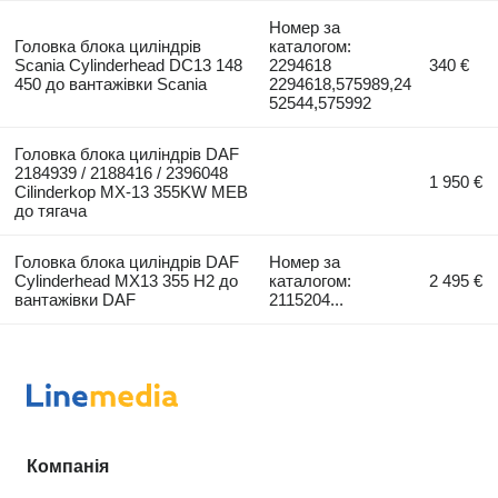
Номер за
Головка блока циліндрів
каталогом:
Scania Cylinderhead DC13 148
2294618
340 €
450 до вантажівки Scania
2294618,575989,24
52544,575992
Головка блока циліндрів DAF
2184939 / 2188416 / 2396048
1 950 €
Cilinderkop MX-13 355KW MEB
до тягача
Головка блока циліндрів DAF
Номер за
Cylinderhead MX13 355 H2 до
каталогом:
2 495 €
вантажівки DAF
2115204...
Компанія