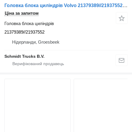
Головка блока циліндрів Volvo 21379389//21937552 CILINDERKOP FM 340 EURO 6 до вантажівки
Ціна за запитом
Головка блока циліндрів
21379389//21937552
Нідерланди, Groesbeek
Schmidt Trucks B.V.