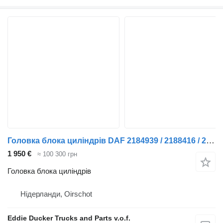
Головка блока циліндрів DAF 2184939 / 2188416 / 2396048 Cilinderkop MX-13 355KW MEB до тягача
1 950 €
≈ 100 300 грн
Головка блока циліндрів
Нідерланди, Oirschot
Eddie Ducker Trucks and Parts v.o.f.