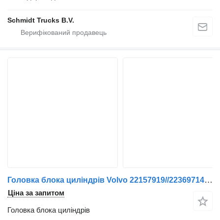
Schmidt Trucks B.V.
Головка блока циліндрів Volvo 22157919//22369714 CILINDERKOP FL240 EURO 6 до вантажівки
Ціна за запитом
Головка блока циліндрів