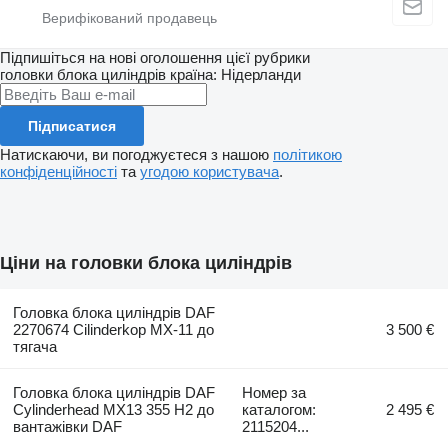
Підпишіться на нові оголошення цієї рубрики
головки блока циліндрів
країна: Нідерланди
Підписатися
Натискаючи, ви погоджуєтеся з нашою
політикою
конфіденційності
та
угодою користувача
.
Ціни на головки блока циліндрів
Головка блока циліндрів DAF
2270674 Cilinderkop MX-11 до
3 500 €
тягача
Головка блока циліндрів DAF
Номер за
Cylinderhead MX13 355 H2 до
каталогом:
2 495 €
вантажівки DAF
2115204...