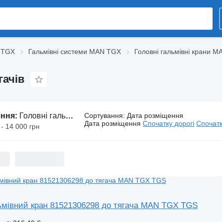
 TGX
Гальмівні системи MAN TGX
Головні гальмівні крани 
гачів
ення:
Головні гальмівні крани MAN TGX до тягачів
Сортування
:
Дата розміщення
Дата розміщення
Спочатку дорогі
Спочатк
 - 14 000 грн
ьмівний кран 81521306298 до тягача MAN TGX TGS