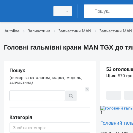
Autoline
Запчастини
Запчастини MAN
Запчастини MAN
Головні гальмівні крани MAN TGX до тя
53 оголош
Пошук
Ціна:
570 грн
(номер за каталогом, марка, модель,
запчастина)
1
Категорія
Головний гал