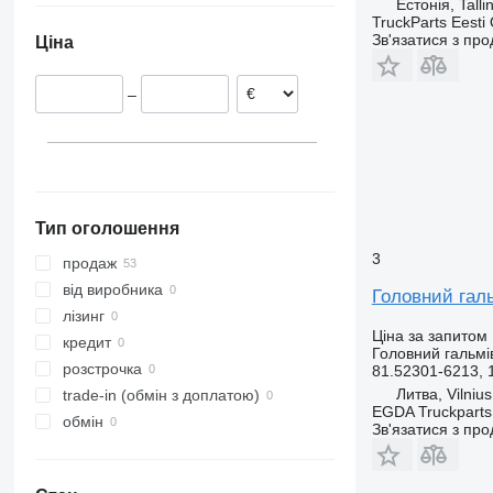
Естонія, Talli
Польща
TruckParts Eesti
Зв'язатися з пр
Ціна
Литва
Румунія
–
Португалія
Німеччина
Тип оголошення
3
продаж
від виробника
Головний гал
лізинг
Ціна за запитом
кредит
Головний гальмі
розстрочка
81.52301-6213, 
Литва, Vilnius
trade-in (обмін з доплатою)
EGDA Truckparts
обмін
Зв'язатися з пр