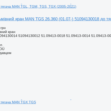
 тягача MAN TGL, TGM, TGS, TGX (2005-2021)
ьмівний кран MAN TGS 26.360 (01.07-) 51094130018 до т
 грн
вний кран
094130014 51094130012 51.09413-0018 51.09413-0014 51.09413-0
nn
 OÜ
одавцем
 тягача MAN TGX TGS