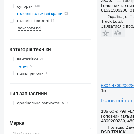
250 $
≈ 11 130 г
Головний гальмі
супорти
81521306298, 8
головні гальмівні крани
Україна, с. 
гальмівні важелі
Truck Lutsk
Зв'язатися з пр
показати всі
Категорія техніки
вантажівки
тягачі
напівпричепи
6304 480020028
15
Тип запчастини
Головний гал
оригінальна запчастина
185,60 €
799 PL
Головний гальмі
4800200280, 480
Марка
Польща, Zaw
DSO TRUCK