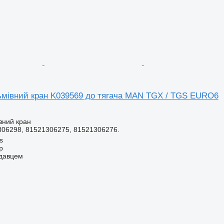
ьмівний кран K039569 до тягача MAN TGX / TGS EURO6
вний кран
306298, 81521306275, 81521306276.
s
p
одавцем