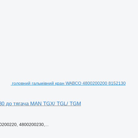
головний гальмівний кран WABCO 4800200200 8152130
80 до тягача MAN TGX/ TGL/ TGM
200220, 4800200230,...