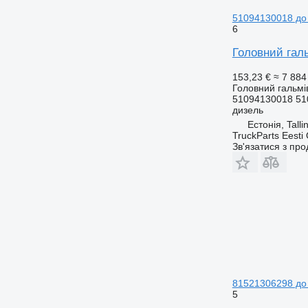
51094130018 до
6
Головний гал
153,23 €
≈ 7 884
Головний гальмі
51094130018 51
дизель
Естонія, Talli
TruckParts Eesti
Зв'язатися з пр
81521306298 до
5