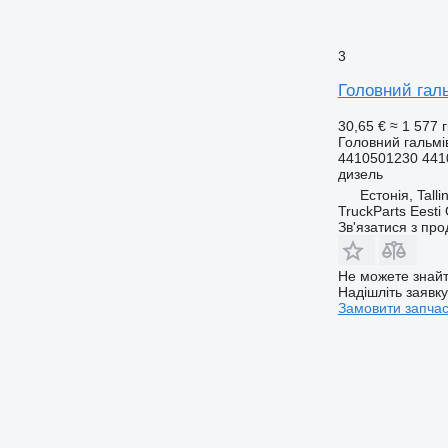
3
Головний гал
30,65 €
≈ 1 577 
Головний гальмі
4410501230 441
дизель
Естонія, Talli
TruckParts Eesti
Зв'язатися з пр
Не можете знайт
Надішліть заявк
Замовити запча