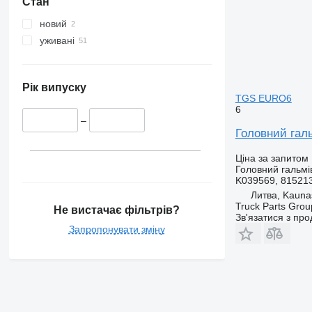
Стан
новий
уживані
Рік випуску
TGS EURO6
6
–
Головний гал
Ціна за запитом
Головний гальмі
K039569, 81521
Литва, Kauna
Truck Parts Grou
Не вистачає фільтрів?
Зв'язатися з пр
Запропонувати зміну