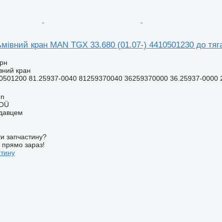
ьмівний кран MAN TGX 33.680 (01.07-) 4410501230 до тя
грн
вний кран
0501200 81.25937-0040 81259370040 36259370000 36.25937-0000 2
nn
 OÜ
одавцем
и запчастину?
у прямо зараз!
стину