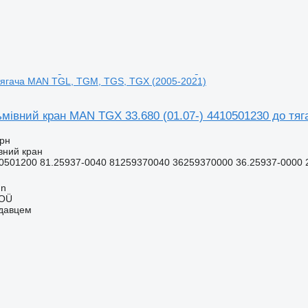
тягача MAN TGL, TGM, TGS, TGX (2005-2021)
ьмівний кран MAN TGX 33.680 (01.07-) 4410501230 до тя
грн
вний кран
0501200 81.25937-0040 81259370040 36259370000 36.25937-0000 2
nn
 OÜ
одавцем