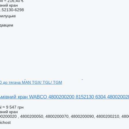
рн
≈ 216,40 €
вний кран
1.52130-6298
Прилуцьке
одавцем
0 до тягача MAN TGX/ TGL/ TGM
ьмівний кран WABCO 4800200200 8152130 6304 48002002
N
≈ 9 547 грн
вний кран
0200020 , 4800200050, 4800200070, 4800200090, 4800200210, 4800
ichost