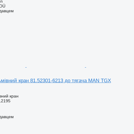
nn
 OÜ
одавцем
ьмівний кран 81.52301-6213 до тягача MAN TGX
вний кран
12195
одавцем