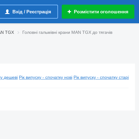
Вхід / Реєстрація
Розмістити оголошення
MAN TGX
Головні гальмівні крани MAN TGX до тягачів
у дешеві
Рік випуску - спочатку нові
Рік випуску - спочатку старі