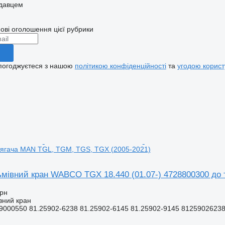
одавцем
ові оголошення цієї рубрики
 погоджуєтеся з нашою
політикою конфіденційності
та
угодою корист
тягача MAN TGL, TGM, TGS, TGX (2005-2021)
ьмівний кран WABCO TGX 18.440 (01.07-) 4728800300 до
грн
вний кран
9000550 81.25902-6238 81.25902-6145 81.25902-9145 81259026238