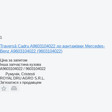
1
Traversă Cadru A9603104022 до вантажівки Mercedes-
Benz A9603104022 (9603104022)
Ціна за запитом
Інша запчастина кузова
A9603104022 / 9603104022
Румунія, Cristesti
ROYAL DRU AGRO S.R.L.
Зв'язатися з продавцем