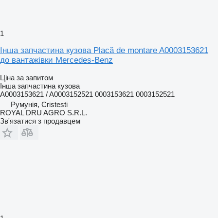
1
Інша запчастина кузова Placă de montare A0003153621
до вантажівки Mercedes-Benz
Ціна за запитом
Інша запчастина кузова
A0003153621 / A0003152521 0003153621 0003152521
Румунія, Cristesti
ROYAL DRU AGRO S.R.L.
Зв'язатися з продавцем