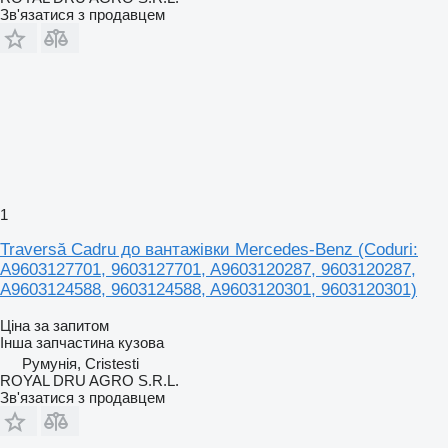
Зв'язатися з продавцем
1
Traversă Cadru до вантажівки Mercedes-Benz (Coduri:
A9603127701, 9603127701, A9603120287, 9603120287,
A9603124588, 9603124588, A9603120301, 9603120301)
Ціна за запитом
Інша запчастина кузова
Румунія, Cristesti
ROYAL DRU AGRO S.R.L.
Зв'язатися з продавцем