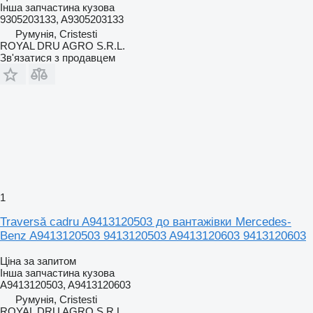
Інша запчастина кузова
9305203133, A9305203133
Румунія, Cristesti
ROYAL DRU AGRO S.R.L.
Зв'язатися з продавцем
1
Traversă cadru A9413120503 до вантажівки Mercedes-
Benz A9413120503 9413120503 A9413120603 9413120603
Ціна за запитом
Інша запчастина кузова
A9413120503, A9413120603
Румунія, Cristesti
ROYAL DRU AGRO S.R.L.