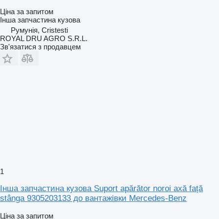
Ціна за запитом
Інша запчастина кузова
Румунія, Cristesti
ROYAL DRU AGRO S.R.L.
Зв'язатися з продавцем
1
Інша запчастина кузова Suport apărător noroi axă față
stânga 9305203133 до вантажівки Mercedes-Benz
Ціна за запитом