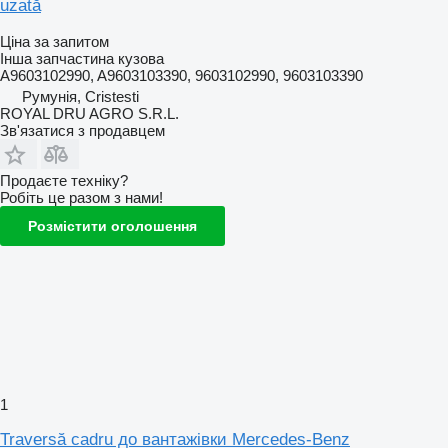
uzată
Ціна за запитом
Інша запчастина кузова
A9603102990, A9603103390, 9603102990, 9603103390
Румунія, Cristesti
ROYAL DRU AGRO S.R.L.
Зв'язатися з продавцем
Продаєте техніку?
Робіть це разом з нами!
Розмістити оголошення
1
Traversă cadru до вантажівки Mercedes-Benz