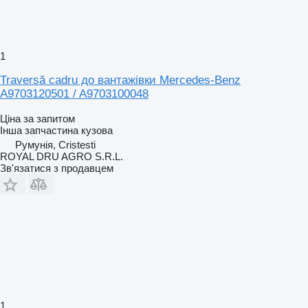
1
Traversă cadru до вантажівки Mercedes-Benz
A9703120501 / A9703100048
Ціна за запитом
Інша запчастина кузова
Румунія, Cristesti
ROYAL DRU AGRO S.R.L.
Зв'язатися з продавцем
1