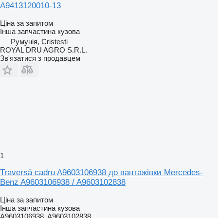
A9413120010-13
Ціна за запитом
Інша запчастина кузова
Румунія, Cristesti
ROYAL DRU AGRO S.R.L.
Зв'язатися з продавцем
1
Traversă cadru A9603106938 до вантажівки Mercedes-
Benz A9603106938 / A9603102838
Ціна за запитом
Інша запчастина кузова
A9603106938, A9603102838