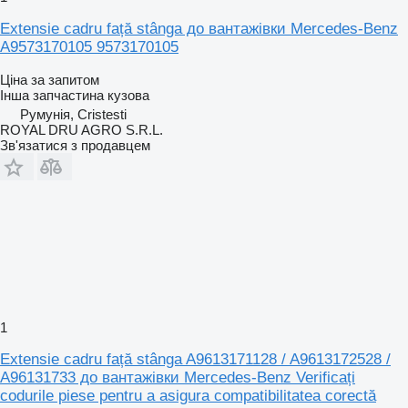
Extensie cadru față stânga до вантажівки Mercedes-Benz
A9573170105 9573170105
Ціна за запитом
Інша запчастина кузова
Румунія, Cristesti
ROYAL DRU AGRO S.R.L.
Зв'язатися з продавцем
1
Extensie cadru față stânga A9613171128 / A9613172528 /
A96131733 до вантажівки Mercedes-Benz Verificați
codurile piese pentru a asigura compatibilitatea corectă