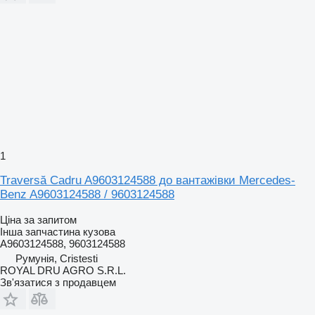
1
Traversă Cadru A9603124588 до вантажівки Mercedes-
Benz A9603124588 / 9603124588
Ціна за запитом
Інша запчастина кузова
A9603124588, 9603124588
Румунія, Cristesti
ROYAL DRU AGRO S.R.L.
Зв'язатися з продавцем