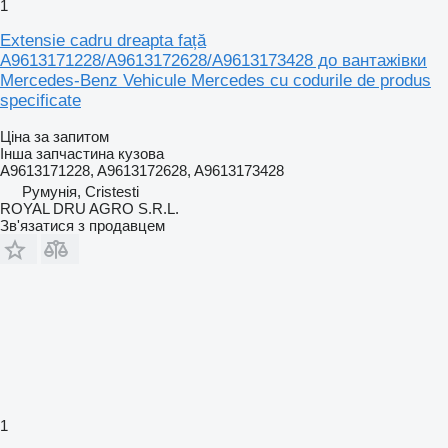
1
Extensie cadru dreapta față
A9613171228/A9613172628/A9613173428 до вантажівки
Mercedes-Benz Vehicule Mercedes cu codurile de produs
specificate
Ціна за запитом
Інша запчастина кузова
A9613171228, A9613172628, A9613173428
Румунія, Cristesti
ROYAL DRU AGRO S.R.L.
Зв'язатися з продавцем
1