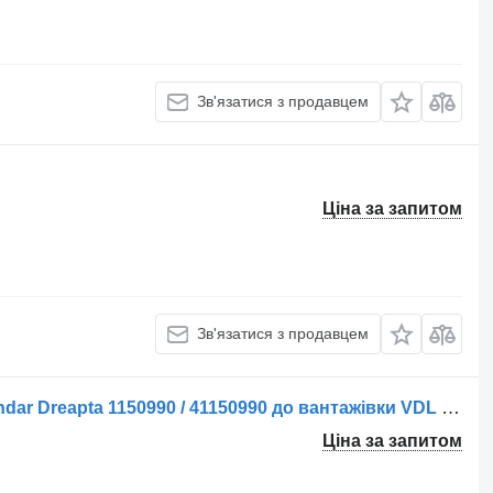
Зв'язатися з продавцем
Ціна за запитом
Зв'язатися з продавцем
Кермова тяга Tijă de Cuplu Ax Secundar Dreapta 1150990 / 41150990 до вантажівки VDL Vehicule VDL
Ціна за запитом