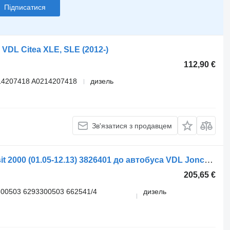
Підписатися
VDL Citea XLE, SLE (2012-)
112,90 €
14207418 A0214207418
дизель
Зв'язатися з продавцем
Кермова тяга VDL Jonckheere Transit 2000 (01.05-12.13) 3826401 до автобуса VDL Jonckheere Transit 2000 (2005-2013)
205,65 €
00503 6293300503 662541/4
дизель