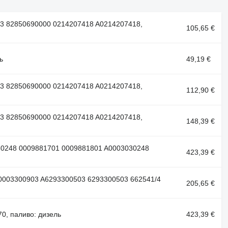
63 82850690000 0214207418 A0214207418,
105,65 €
ь
49,19 €
63 82850690000 0214207418 A0214207418,
112,90 €
63 82850690000 0214207418 A0214207418,
148,39 €
30248 0009881701 0009881801 A0003030248
423,39 €
A0003300903 A6293300503 6293300503 662541/4
205,65 €
0, паливо: дизель
423,39 €