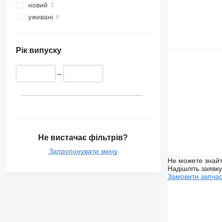
новий
уживані
Рік випуску
–
Не вистачає фільтрів?
Запропонувати зміну
Не можете знайт
Надішліть заявк
Замовити запча