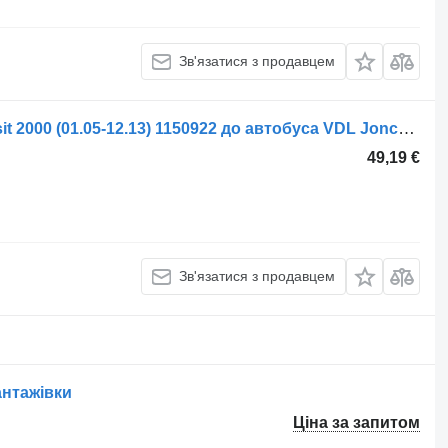
Зв'язатися з продавцем
Кермова тяга DAF Jonckheere Transit 2000 (01.05-12.13) 1150922 до автобуса VDL Jonckheere Transit 2000 (2005-2013)
49,19 €
Зв'язатися з продавцем
антажівки
Ціна за запитом