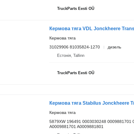
TruckParts Eesti OÜ
Кермова тяга
31029906 81035824-1270
дизель
Естонія, Tallinn
TruckParts Eesti OÜ
Кермова тяга
5879XW 196491 0003030248 0009881701 
A0009881701 A0009881801