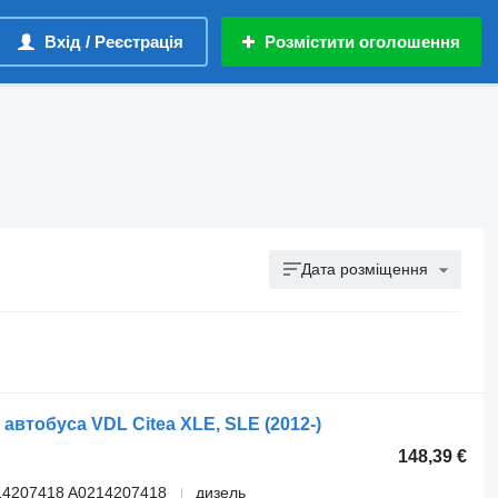
Вхід / Реєстрація
Розмістити оголошення
Дата розміщення
автобуса VDL Citea XLE, SLE (2012-)
148,39 €
14207418 A0214207418
дизель