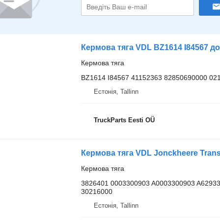
Кермова тяга VDL BZ1614 I84567 до 
Кермова тяга
BZ1614 I84567 41152363 82850690000 02
Естонія, Tallinn
TruckParts Eesti OÜ
Кермова тяга
3826401 0003300903 A0003300903 A62933
30216000
Естонія, Tallinn