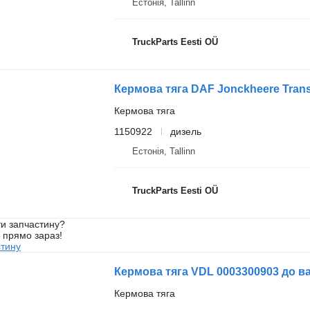
Естонія, Tallinn
TruckParts Eesti OÜ
Кермова тяга
1150922
дизель
Естонія, Tallinn
TruckParts Eesti OÜ
и запчастину?
у прямо зараз!
стину
Кермова тяга VDL 0003300903 до в
Кермова тяга