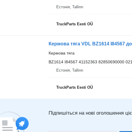
Естонія, Tallinn
TruckParts Eesti OÜ
Кермова тяга VDL BZ1614 I84567 до 
Кермова тяга
BZ1614 I84567 41152363 82850690000 02
Естонія, Tallinn
TruckParts Eesti OÜ
Підпишіться на нові оголошення ціє