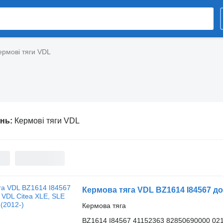
ермові тяги VDL
ень:
Кермові тяги VDL
Кермова тяга VDL BZ1614 I84567 до 
Кермова тяга
BZ1614 I84567 41152363 82850690000 02