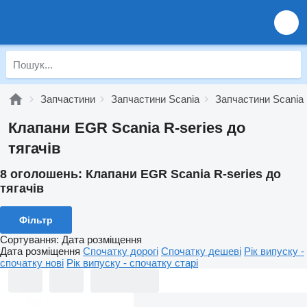
Запчастини
Запчастини Scania
Запчастини Scania 
Клапани EGR Scania R-series до
тягачів
8 оголошень:
Клапани EGR Scania R-series до
тягачів
Фільтр
Сортування
:
Дата розміщення
Дата розміщення
Спочатку дорогі
Спочатку дешеві
Рік випуску -
спочатку нові
Рік випуску - спочатку старі