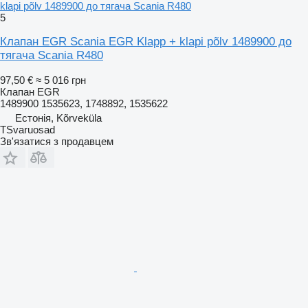
klapi põlv 1489900 до тягача Scania R480
5
Клапан EGR Scania EGR Klapp + klapi põlv 1489900 до
тягача Scania R480
97,50 €
≈ 5 016 грн
Клапан EGR
1489900 1535623, 1748892, 1535622
Естонія, Kõrveküla
TSvaruosad
Зв'язатися з продавцем