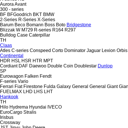
Aurora
Avant
300 - series
BF
BFGoodrich
BKT
BMW
2-Series
R-Series
X-Series
Barum
Beco
Bomann
Boss
Boto
Bridgestone
Blizzak W
M729
R-series
R164
R297
Bulldog
Case
Caterpillar
TH
Claas
Atles
C-series
Conspeed
Corto
Dominator
Jaguar
Lexion
Orbis
Continental
HDR
HSL
HSR
HTR
MPT
Cordiant
DAF
Daewoo
Double Coin
Doublestar
Dunlop
SP
Eurowagon
Falken
Fendt
F-series
Vario
Ferrari
Fiat
Firestone
Fulda
Galaxy
General
General
Giant
Gian
FUELMAX
LHD
LHS
LHT
Hankook
TH
Hilo
Hydrema
Hyundai
IVECO
EuroCargo
Stralis
Irisbus
Crossway
JST
Jinyu
John Deere