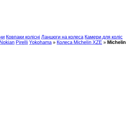
ни
Ковпаки колісні
Ланцюги на колеса
Камери для коліс
Nokian
Pirelli
Yokohama
»
Колеса Michelin XZE
»
Michelin