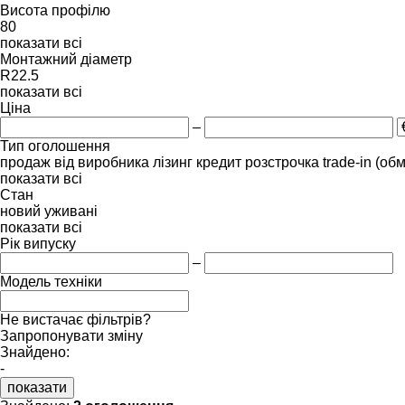
Висота профілю
80
показати всі
Монтажний діаметр
R22.5
показати всі
Ціна
–
Тип оголошення
продаж
від виробника
лізинг
кредит
розстрочка
trade-in (об
показати всі
Стан
новий
уживані
показати всі
Рік випуску
–
Модель техніки
Не вистачає фільтрів?
Запропонувати зміну
Знайдено:
-
показати