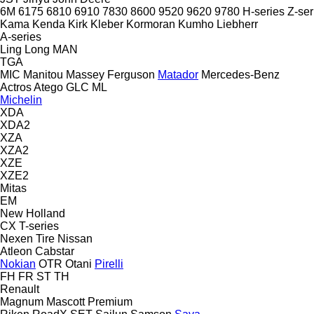
6M
6175
6810
6910
7830
8600
9520
9620
9780
H-series
Z-ser
Kama
Kenda
Kirk
Kleber
Kormoran
Kumho
Liebherr
A-series
Ling Long
MAN
TGA
MIC
Manitou
Massey Ferguson
Matador
Mercedes-Benz
Actros
Atego
GLC
ML
Michelin
XDA
XDA2
XZA
XZA2
XZE
XZE2
Mitas
EM
New Holland
CX
T-series
Nexen Tire
Nissan
Atleon
Cabstar
Nokian
OTR
Otani
Pirelli
FH
FR
ST
TH
Renault
Magnum
Mascott
Premium