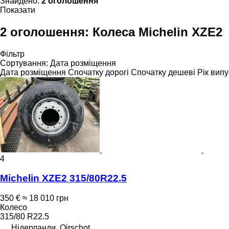
Знайдено:
2 оголошення
Показати
2 оголошення:
Колеса Michelin XZE2
Фільтр
Сортування
:
Дата розміщення
Дата розміщення
Спочатку дорогі
Спочатку дешеві
Рік випу
4
Michelin XZE2 315/80R22.5
350 €
≈ 18 010 грн
Колесо
315/80 R22.5
Нідерланди, Oirschot