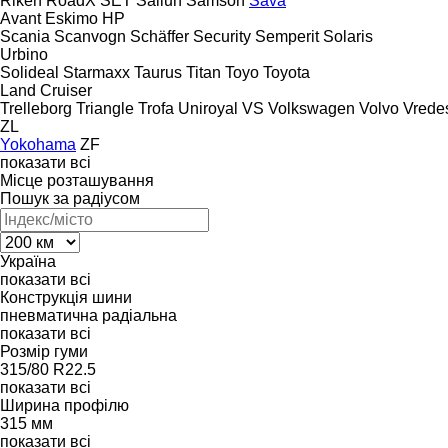
Riken
RoadX
SET
Sailun
Samson
Sava
Avant
Eskimo HP
Scania
Scanvogn
Schäffer
Security
Semperit
Solaris
Urbino
Solideal
Starmaxx
Taurus
Titan
Toyo
Toyota
Land Cruiser
Trelleborg
Triangle
Trofa
Uniroyal
VS
Volkswagen
Volvo
Vrede
ZL
Yokohama
ZF
показати всі
Місце розташування
Пошук за радіусом
Україна
показати всі
Конструкція шини
пневматична радіальна
показати всі
Розмір гуми
315/80 R22.5
показати всі
Ширина профілю
315 мм
показати всі