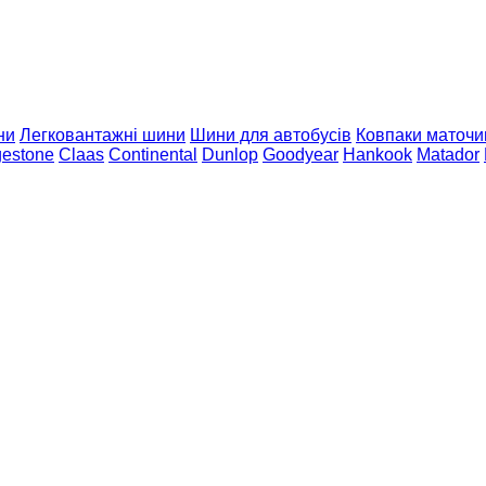
ни
Легковантажні шини
Шини для автобусів
Ковпаки маточи
gestone
Claas
Continental
Dunlop
Goodyear
Hankook
Matador