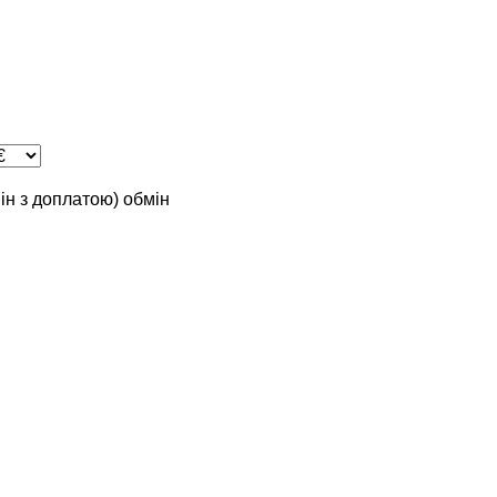
мін з доплатою)
обмін