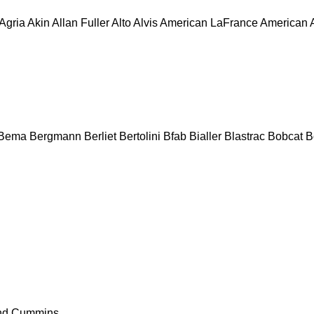
Agria
Akin
Allan Fuller
Alto
Alvis
American LaFrance
American
Bema
Bergmann
Berliet
Bertolini
Bfab
Bialler
Blastrac
Bobcat
B
nd
Cummins