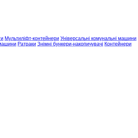
ги
Мультиліфт-контейнери
Універсальні комунальні машини
 машини
Ратраки
Знімні бункери-накопичувачі
Контейнери