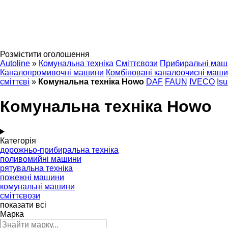
Розмістити оголошення
Autoline
»
Комунальна техніка
Сміттєвози
Прибиральні маш
Каналопромивочні машини
Комбіновані каналоочисні маш
сміттєві
»
Комунальна техніка Howo
DAF
FAUN
IVECO
Is
Комунальна техніка Howo
Категорія
дорожньо-прибиральна техніка
поливомийні машини
рятувальна техніка
пожежні машини
комунальні машини
сміттєвози
показати всі
Марка