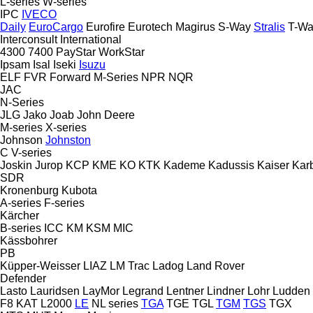
L-series
W-series
IPC
IVECO
Daily
EuroCargo
Eurofire
Eurotech
Magirus
S-Way
Stralis
T-Wa
Interconsult
International
4300
7400
PayStar
WorkStar
Ipsam
Isal
Iseki
Isuzu
ELF
FVR
Forward
M-Series
NPR
NQR
JAC
N-Series
JLG
Jako
Joab
John Deere
M-series
X-series
Johnson
Johnston
C
V-series
Joskin
Jurop
KCP
KME
KO
KTK
Kademe
Kadussis
Kaiser
Kar
SDR
Kronenburg
Kubota
A-series
F-series
Kärcher
B-series
ICC
KM
KSM
MIC
Kässbohrer
PB
Küpper-Weisser
LIAZ
LM Trac
Ladog
Land Rover
Defender
Lasto
Lauridsen
LayMor
Legrand
Lentner
Lindner
Lohr
Ludden
F8
KAT
L2000
LE
NL series
TGA
TGE
TGL
TGM
TGS
TGX