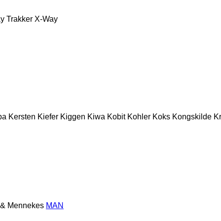
y
Trakker
X-Way
ba
Kersten
Kiefer
Kiggen
Kiwa
Kobit
Kohler
Koks
Kongskilde
K
 & Mennekes
MAN