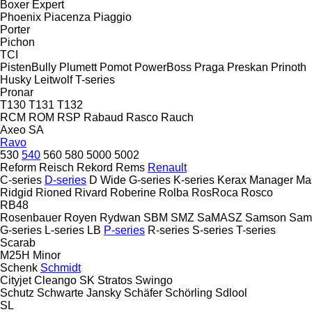
Boxer
Expert
Phoenix
Piacenza
Piaggio
Porter
Pichon
TCI
PistenBully
Plumett
Pomot
PowerBoss
Praga
Preskan
Prinoth
Husky
Leitwolf
T-series
Pronar
T130
T131
T132
RCM
ROM
RSP
Rabaud
Rasco
Rauch
Axeo
SA
Ravo
530
540
560
580
5000
5002
Reform
Reisch
Rekord
Rems
Renault
C-series
D-series
D Wide
G-series
K-series
Kerax
Manager
Ma
Ridgid
Rioned
Rivard
Roberine
Rolba
RosRoca
Rosco
RB48
Rosenbauer
Royen
Rydwan
SBM
SMZ
SaMASZ
Samson
Sam
G-series
L-series
LB
P-series
R-series
S-series
T-series
Scarab
M25H
Minor
Schenk
Schmidt
Cityjet
Cleango
SK
Stratos
Swingo
Schutz
Schwarte Jansky
Schäfer
Schörling
Sdlool
SL