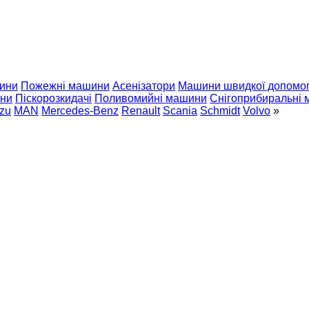
ини
Пожежні машини
Асенізатори
Машини швидкої допомо
ини
Піскорозкидачі
Поливомийні машини
Снігоприбиральні
uzu
MAN
Mercedes-Benz
Renault
Scania
Schmidt
Volvo
»