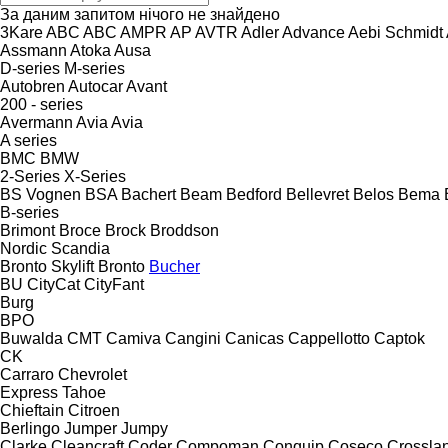
За даним запитом нічого не знайдено
3Kare
ABC
ABC
AMPR
AP
AVTR
Adler
Advance
Aebi Schmidt
Assmann
Atoka
Ausa
D-series
M-series
Autobren
Autocar
Avant
200 - series
Avermann
Avia
Avia
A series
BMC
BMW
2-Series
X-Series
BS Vognen
BSA
Bachert
Beam
Bedford
Bellevret
Belos
Bema
B-series
Brimont
Broce
Brock
Broddson
Nordic
Scandia
Bronto Skylift
Bronto
Bucher
BU
CityCat
CityFant
Burg
BPO
Buwalda
CMT
Camiva
Cangini
Canicas
Cappellotto
Captok
CK
Carraro
Chevrolet
Express
Tahoe
Chieftain
Citroen
Berlingo
Jumper
Jumpy
Clarke
Cleancraft
Coder
Compoman
Conquip
Coseco
Crossla