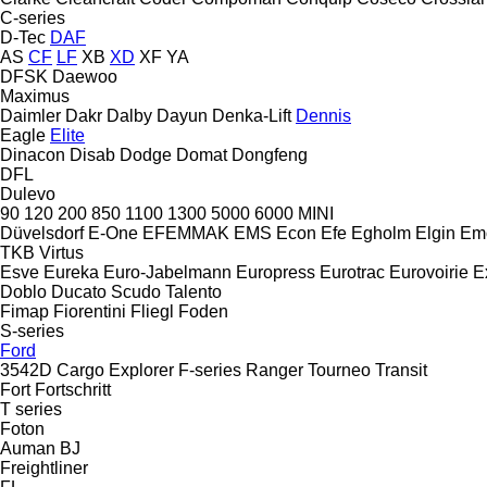
C-series
D-Tec
DAF
AS
CF
LF
XB
XD
XF
YA
DFSK
Daewoo
Maximus
Daimler
Dakr
Dalby
Dayun
Denka-Lift
Dennis
Eagle
Elite
Dinacon
Disab
Dodge
Domat
Dongfeng
DFL
Dulevo
90
120
200
850
1100
1300
5000
6000
MINI
Düvelsdorf
E-One
EFEMMAK
EMS
Econ
Efe
Egholm
Elgin
Em
TKB
Virtus
Esve
Eureka
Euro-Jabelmann
Europress
Eurotrac
Eurovoirie
E
Doblo
Ducato
Scudo
Talento
Fimap
Fiorentini
Fliegl
Foden
S-series
Ford
3542D
Cargo
Explorer
F-series
Ranger
Tourneo
Transit
Fort
Fortschritt
T series
Foton
Auman
BJ
Freightliner