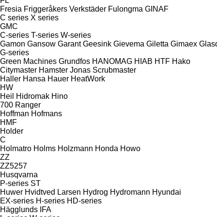
FL
Fresia
Friggeråkers Verkstäder
Fulongma
GINAF
C series
X series
GMC
C-series
T-series
W-series
Gamon
Gansow
Garant
Geesink
Gievema
Giletta
Gimaex
Glas
G-series
Green Machines
Grundfos
HANOMAG
HIAB
HTF
Hako
Citymaster
Hamster
Jonas
Scrubmaster
Haller
Hansa
Hauer
HeatWork
HW
Heil
Hidromak
Hino
700
Ranger
Hoffman
Hofmans
HMF
Holder
C
Holmatro
Holms
Holzmann
Honda
Howo
ZZ
ZZ5257
Husqvarna
P-series
ST
Huwer
Hvidtved Larsen
Hydrog
Hydromann
Hyundai
EX-series
H-series
HD-series
Hägglunds
IFA