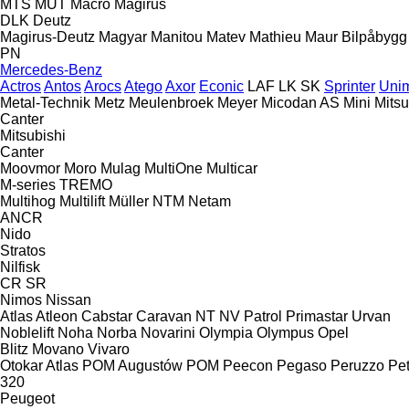
MTS
MUT
Macro
Magirus
DLK
Deutz
Magirus-Deutz
Magyar
Manitou
Matev
Mathieu
Maur Bilpåbygg
PN
Mercedes-Benz
Actros
Antos
Arocs
Atego
Axor
Econic
LAF
LK
SK
Sprinter
Uni
Metal-Technik
Metz
Meulenbroek
Meyer
Micodan AS
Mini
Mitsu
Canter
Mitsubishi
Canter
Moovmor
Moro
Mulag
MultiOne
Multicar
M-series
TREMO
Multihog
Multilift
Müller
NTM
Netam
ANCR
Nido
Stratos
Nilfisk
CR
SR
Nimos
Nissan
Atlas
Atleon
Cabstar
Caravan
NT
NV
Patrol
Primastar
Urvan
Noblelift
Noha
Norba
Novarini
Olympia
Olympus
Opel
Blitz
Movano
Vivaro
Otokar Atlas
POM Augustów
POM
Peecon
Pegaso
Peruzzo
Pet
320
Peugeot