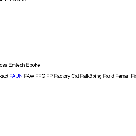
oss
Emtech
Epoke
xact
FAUN
FAW
FFG
FP
Factory Cat
Falköping
Farid
Ferrari
Fi