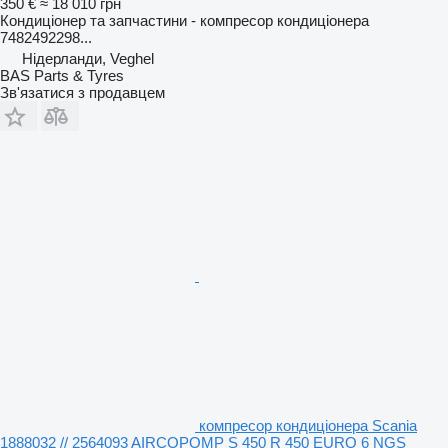
350 €
≈ 18 010 грн
Кондиціонер та запчастини - компресор кондиціонера
7482492298...
Нідерланди, Veghel
BAS Parts & Tyres
Зв'язатися з продавцем
компресор кондиціонера Scania
1888032 // 2564093 AIRCOPOMP S 450 R 450 EURO 6 NGS