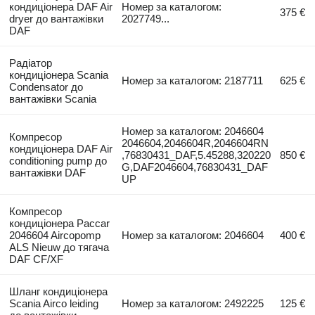
кондиціонера DAF Air
Номер за каталогом:
375 €
dryer до вантажівки
2027749...
DAF
Радіатор
кондиціонера Scania
Номер за каталогом: 2187711
625 €
Condensator до
вантажівки Scania
Номер за каталогом: 2046604
Компресор
2046604,2046604R,2046604RN
кондиціонера DAF Air
,76830431_DAF,5.45288,320220
850 €
conditioning pump до
G,DAF2046604,76830431_DAF
вантажівки DAF
UP
Компресор
кондиціонера Paccar
2046604 Aircopomp
Номер за каталогом: 2046604
400 €
ALS Nieuw до тягача
DAF CF/XF
Шланг кондиціонера
Scania Airco leiding
Номер за каталогом: 2492225
125 €