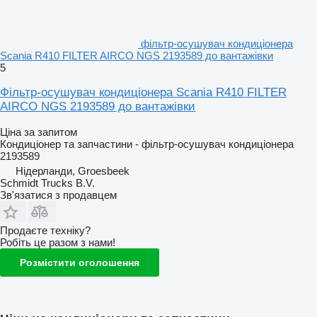
фільтр-осушувач кондиціонера
Scania R410 FILTER AIRCO NGS 2193589 до вантажівки
5
Фільтр-осушувач кондиціонера Scania R410 FILTER
AIRCO NGS 2193589 до вантажівки
Ціна за запитом
Кондиціонер та запчастини - фільтр-осушувач кондиціонера
2193589
Нідерланди, Groesbeek
Schmidt Trucks B.V.
Зв'язатися з продавцем
Продаєте техніку?
Робіть це разом з нами!
Розмістити оголошення