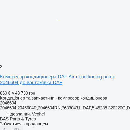
3
Компресор кондиціонера DAF Air conditioning pump
2046604 до вантажівки DAF
850 €
≈ 43 730 грн
Кондиціонер та запчастини - компресор кондиціонера
2046604
2046604,2046604R,2046604RN,76830431_DAF,5.45288,320220G
Нідерланди, Veghel
BAS Parts & Tyres
Зв'язатися з продавцем