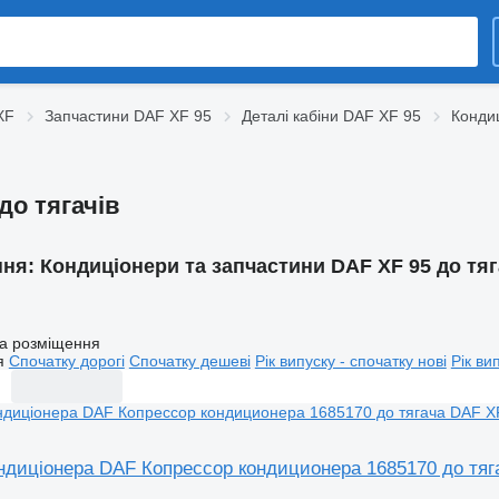
XF
Запчастини DAF XF 95
Деталі кабіни DAF XF 95
Конди
до тягачів
ння:
Кондиціонери та запчастини DAF XF 95 до тяг
а розміщення
я
Спочатку дорогі
Спочатку дешеві
Рік випуску - спочатку нові
Рік ви
ндиціонера DAF Копрессор кондиционера 1685170 до тяг