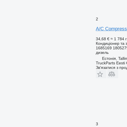
2
A/C Compresso
34,68 €
≈ 1 784 
Кондиціонер та 
1685169 180527
дизель
Естонія, Talli
TruckParts Eesti
Зв'язатися з пр
3