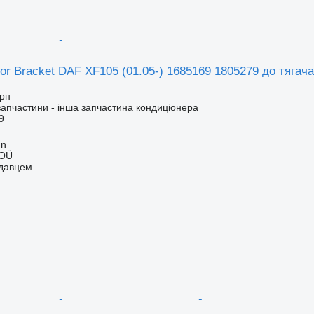
r Bracket DAF XF105 (01.05-) 1685169 1805279 до тягач
грн
запчастини - інша запчастина кондиціонера
9
nn
 OÜ
одавцем