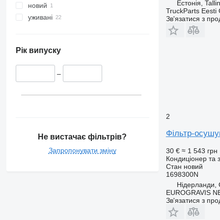
Естонія, Talli
новий
TruckParts Eesti
уживані
Зв'язатися з пр
Рік випуску
–
2
Фільтр-осушу
Не вистачає фільтрів?
Запропонувати зміну
30 €
≈ 1 543 грн
Кондиціонер та 
Стан
новий
1698300N
Нідерланди, 
EUROGRAVIS N
Зв'язатися з пр