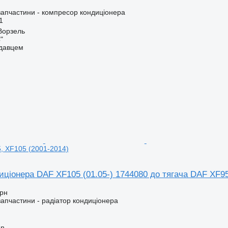
запчастини - компресор кондиціонера
1
.Ворзель
"
одавцем
, XF105 (2001-2014)
иціонера DAF XF105 (01.05-) 1744080 до тягача DAF XF95
грн
запчастини - радіатор кондиціонера
nn