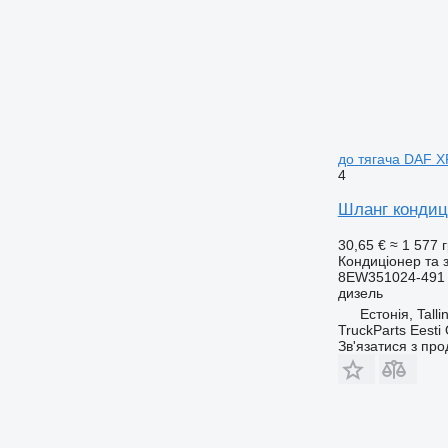
до тягача DAF X
4
Шланг кондиц
30,65 €
≈ 1 577 
Кондиціонер та 
8EW351024-491 
дизель
Естонія, Talli
TruckParts Eesti
Зв'язатися з пр