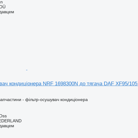
nn
 OÜ
одавцем
вач кондиціонера NRF 1698300N до тягача DAF XF95/105
запчастини - фільтр-осушувач кондиціонера
Oss
EDERLAND
одавцем