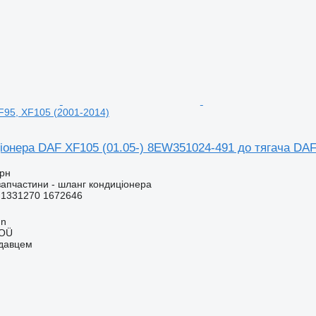
F95, XF105 (2001-2014)
іонера DAF XF105 (01.05-) 8EW351024-491 до тягача DAF
грн
запчастини - шланг кондиціонера
1331270 1672646
nn
 OÜ
одавцем