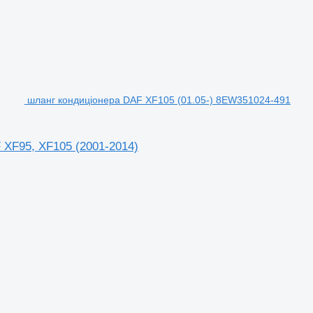
шланг кондиціонера DAF XF105 (01.05-) 8EW351024-491
 XF95, XF105 (2001-2014)