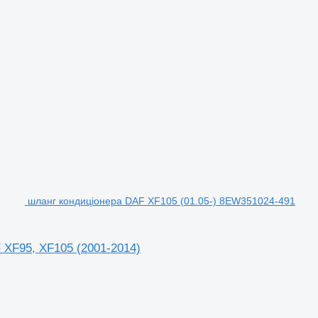
шланг кондиціонера DAF XF105 (01.05-) 8EW351024-491
 XF95, XF105 (2001-2014)