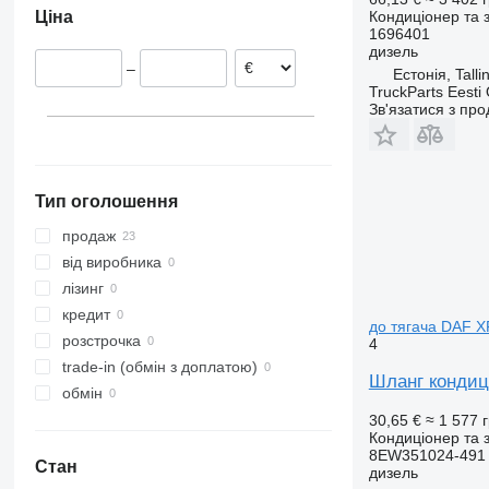
Кондиціонер та 
Ціна
Нідерланди
1696401
дизель
–
Естонія, Talli
TruckParts Eesti
Зв'язатися з пр
Тип оголошення
продаж
від виробника
лізинг
кредит
до тягача DAF X
розстрочка
4
trade-in (обмін з доплатою)
Шланг кондиц
обмін
30,65 €
≈ 1 577 
Кондиціонер та 
8EW351024-491 
Стан
дизель