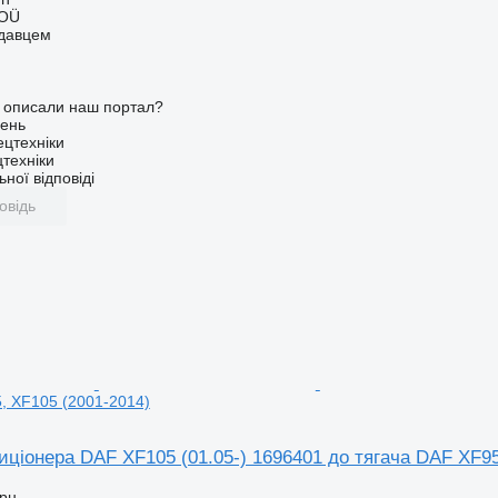
 OÜ
одавцем
о описали наш портал?
ень
ецтехніки
техніки
ної відповіді
овідь
, XF105 (2001-2014)
иціонера DAF XF105 (01.05-) 1696401 до тягача DAF XF95
грн