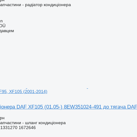
запчастини - радіатор кондиціонера
nn
 OÜ
одавцем
F95, XF105 (2001-2014)
іонера DAF XF105 (01.05-) 8EW351024-491 до тягача DAF
грн
запчастини - шланг кондиціонера
1331270 1672646