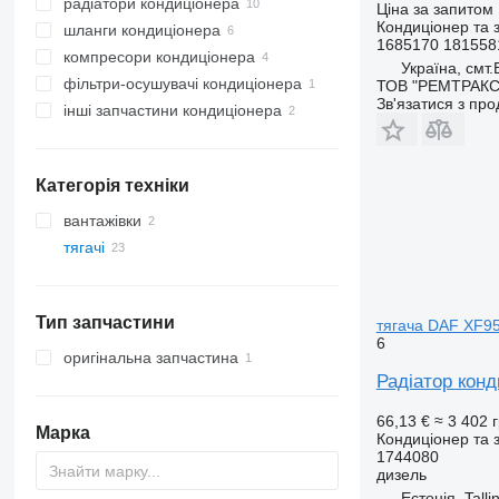
радіатори кондиціонера
Ціна за запитом
Кондиціонер та 
шланги кондиціонера
1685170 181558
компресори кондиціонера
Україна, смт
фільтри-осушувачі кондиціонера
ТОВ "РЕМТРАКС
Зв'язатися з пр
інші запчастини кондиціонера
Категорія техніки
вантажівки
тягачі
Тип запчастини
тягача DAF XF95
6
оригінальна запчастина
Радіатор конд
66,13 €
≈ 3 402 
Марка
Кондиціонер та 
1744080
дизель
Естонія, Talli