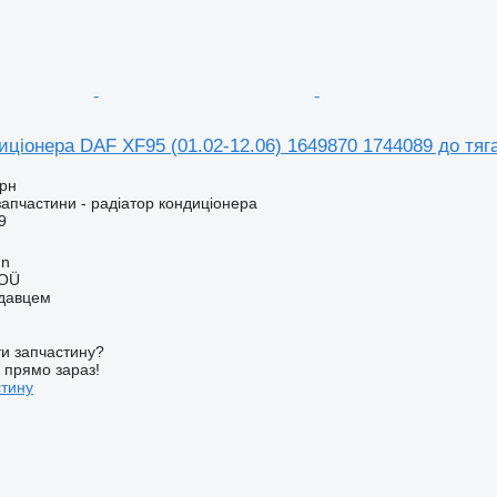
иціонера DAF XF95 (01.02-12.06) 1649870 1744089 до тяг
грн
запчастини - радіатор кондиціонера
9
nn
 OÜ
одавцем
и запчастину?
у прямо зараз!
стину