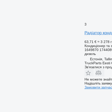
3
Радіатор конд
63,71 €
≈ 3 278 
Кондиціонер та 
1649870 174408
дизель
Естонія, Talli
TruckParts Eesti
Зв'язатися з пр
Не можете знайт
Надішліть заявк
Замовити запча