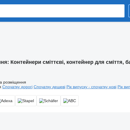
ння:
Контейнери сміттєві, контейнер для сміття, б
а розміщення
я
Спочатку дорогі
Спочатку дешеві
Рік випуску - спочатку нові
Рік ви