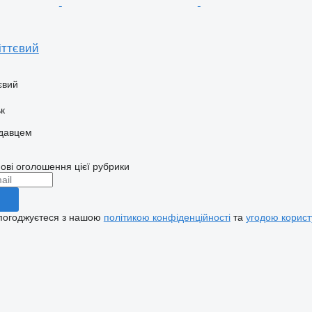
іттєвий
євий
ьк
одавцем
ові оголошення цієї рубрики
 погоджуєтеся з нашою
політикою конфіденційності
та
угодою корист