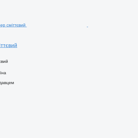
іттєвий
євий
їна
одавцем