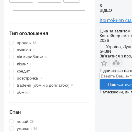
6
Швеція
ВІДЕО
Норвегія
Контейнер см
Данія
показати всі
Ціна за запитом
Тип оголошення
Контейнер смітт
2026
продаж
Україна, Луц
аукціон
G-BIN
Зв'язатися з пр
від виробника
лізинг
Підпишіться на н
кредит
розстрочка
Підписатися
trade-in (обмін з доплатою)
Натискаючи, ви
обмін
Стан
новий
уживані