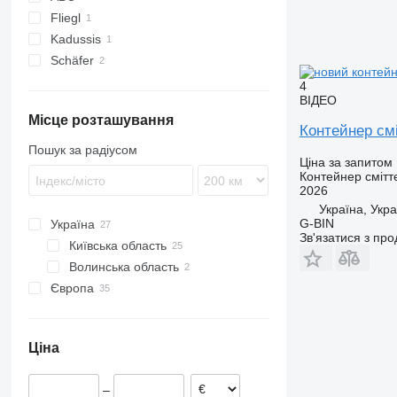
Fliegl
Kadussis
Schäfer
4
ВІДЕО
Місце розташування
Контейнер см
Пошук за радіусом
Ціна за запитом
Контейнер смітт
2026
Україна, Укра
G-BIN
Україна
Зв'язатися з пр
Київська область
Волинська область
Київ
Європа
Вишневе
Луцьк
Німеччина
Польща
Ціна
Франція
Словаччина
–
Іспанія