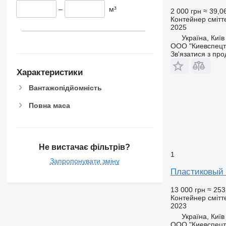
–
м³
2 000 грн
≈ 39,0
Контейнер смітт
2025
Україна, Київ
ООО "Киевспецт
Зв'язатися з пр
Характеристики
Вантажопідйомність
Повна маса
Не вистачає фільтрів?
1
Запропонувати зміну
Пластиковый 
13 000 грн
≈ 253
Контейнер смітт
2023
Україна, Київ
ООО "Киевспецт