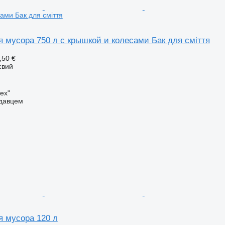
ами Бак для сміття
я мусора 750 л с крышкой и колесами Бак для сміття
,50 €
євий
ех"
одавцем
я мусора 120 л