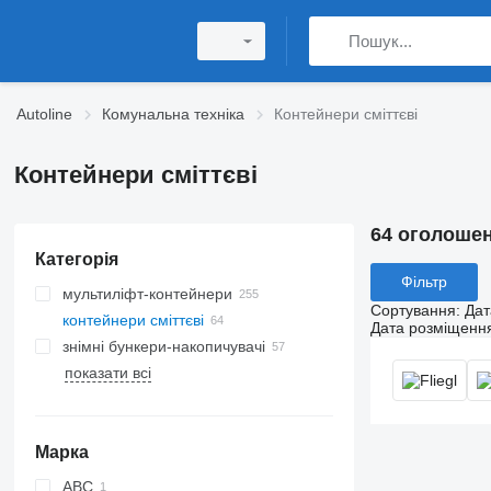
Autoline
Комунальна техніка
Контейнери сміттєві
Контейнери сміттєві
64 оголоше
Категорія
Фільтр
мультиліфт-контейнери
Сортування
:
Дат
контейнери сміттєві
Дата розміщенн
знімні бункери-накопичувачі
показати всі
Марка
ABC