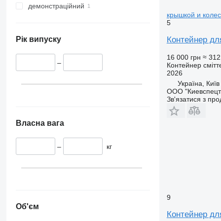
демонстраційний
крышкой и колес
5
Контейнер дл
Рік випуску
16 000 грн
≈ 312
–
Контейнер смітт
2026
Україна, Київ
ООО "Киевспецт
Зв'язатися з пр
Власна вага
–
кг
9
Об'єм
Контейнер дл