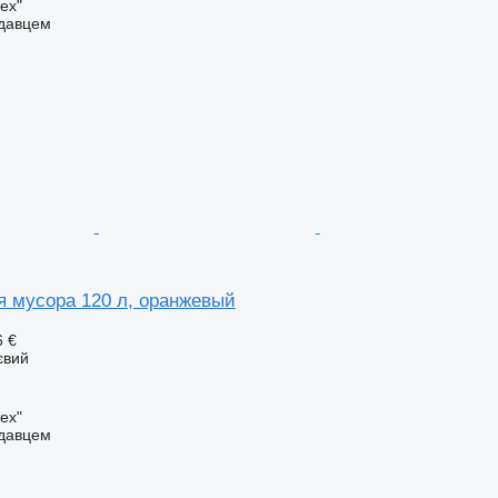
ех"
одавцем
я мусора 120 л, оранжевый
6 €
євий
ех"
одавцем