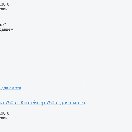
,30 €
євий
ех"
одавцем
 для сміття
а 750 л. Контейнер 750 л для сміття
,90 €
євий