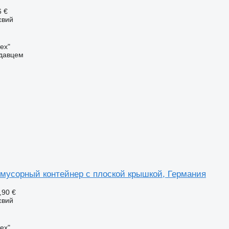
6 €
євий
ех"
одавцем
мусорный контейнер с плоской крышкой, Германия
,90 €
євий
ех"