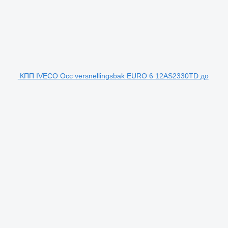
КПП IVECO Occ versnellingsbak EURO 6 12AS2330TD до