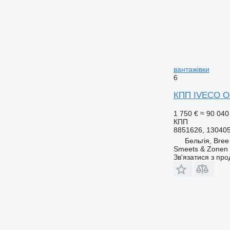
вантажівки
6
КПП IVECO Occ
1 750 €
≈ 90 040
КПП
8851626, 13040
Бельгія, Bree
Smeets & Zonen 
Зв'язатися з пр