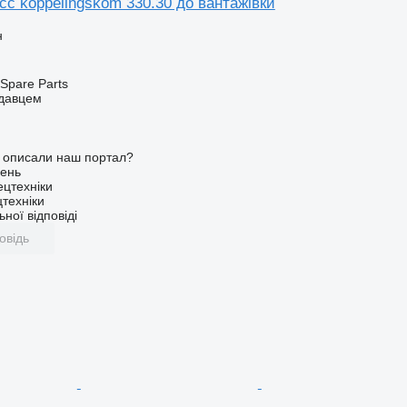
c koppelingskom 330.30 до вантажівки
н
Spare Parts
одавцем
о описали наш портал?
ень
ецтехніки
техніки
ної відповіді
овідь