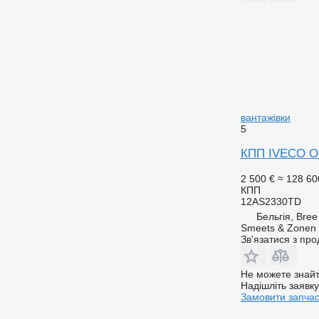
вантажівки
5
КПП IVECO Oc
2 500 €
≈ 128 60
КПП
12AS2330TD
Бельгія, Bree
Smeets & Zonen 
Зв'язатися з пр
Не можете знайт
Надішліть заявк
Замовити запча