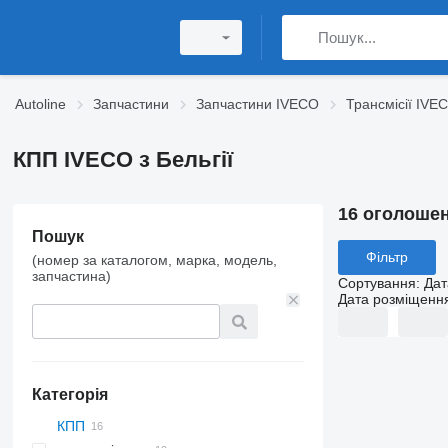
Autoline
Запчастини
Запчастини IVECO
Трансмісії IVE
КПП IVECO з Бельгії
16 оголоше
Пошук
Фільтр
(номер за каталогом, марка, модель,
запчастина)
Сортування
:
Дат
Дата розміщенн
Категорія
КПП