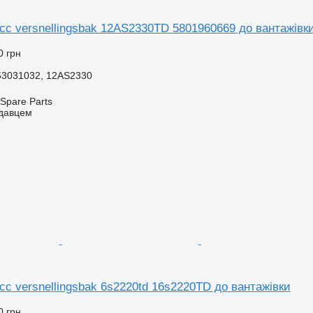
c versnellingsbak 12AS2330TD 5801960669 до вантажівк
0 грн
53031032, 12AS2330
Spare Parts
одавцем
c versnellingsbak 6s2220td 16s2220TD до вантажівки
0 грн