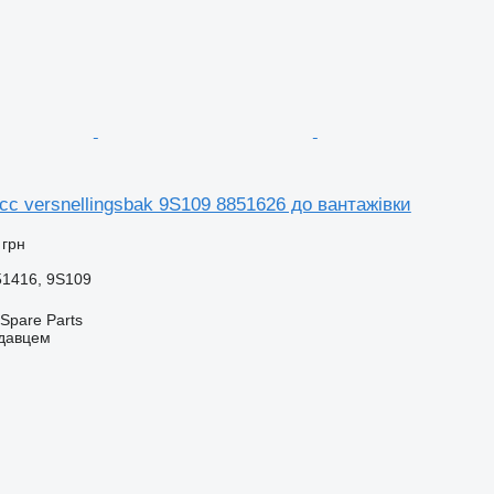
 versnellingsbak 9S109 8851626 до вантажівки
 грн
51416, 9S109
Spare Parts
одавцем