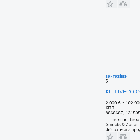
вантажівки
5
КПП IVECO Oc
2 000 €
≈ 102 90
КПП
8868687, 13150
Бельгія, Bree
Smeets & Zonen 
Зв'язатися з пр