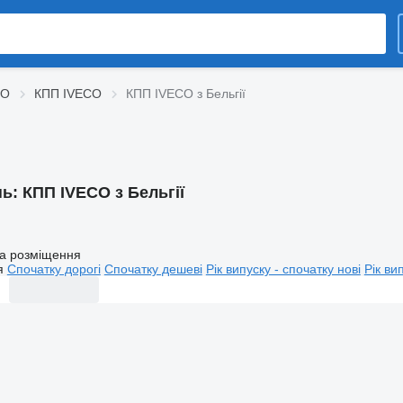
CO
КПП IVECO
КПП IVECO з Бельгії
нь:
КПП IVECO з Бельгії
а розміщення
я
Спочатку дорогі
Спочатку дешеві
Рік випуску - спочатку нові
Рік ви