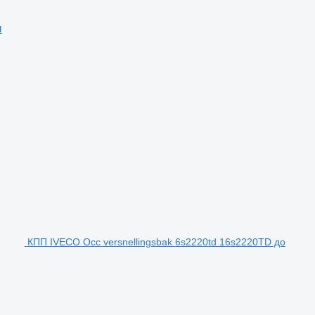
и
КПП IVECO Occ versnellingsbak 6s2220td 16s2220TD до