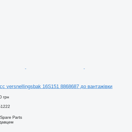
c versnellingsbak 16S151 8868687 до вантажівки
0 грн
51222
Spare Parts
одавцем