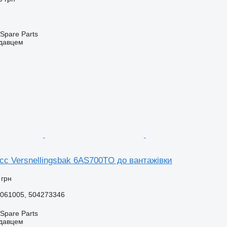
Spare Parts
одавцем
c Versnellingsbak 6AS700TO до вантажівки
 грн
061005, 504273346
Spare Parts
одавцем