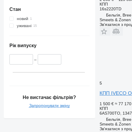
КПП
16s2220TD
Стан
Бельгія, Bree
новий
Smeets & Zonen 
Зв'язатися з пр
уживані
Рік випуску
–
5
КПП IVECO Oc
Не вистачає фільтрів?
1 500 €
≈ 77 170
Запропонувати зміну
КПП
6AS700TO, 1347
Бельгія, Bree
Smeets & Zonen 
Зв'язатися з пр