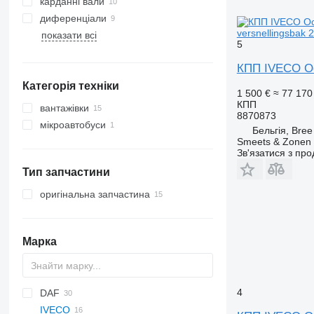
карданні вали
диференціали
versnellingsbak 
показати всі
5
КПП IVECO Occ
Категорія техніки
1 500 €
≈ 77 170
КПП
вантажівки
8870873
мікроавтобуси
Бельгія, Bree
Smeets & Zonen 
Зв'язатися з пр
Тип запчастини
оригінальна запчастина
Марка
4
DAF
Jumper
IVECO
XF
Doblo