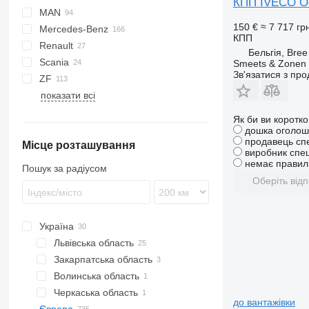
КПП IVECO Oc
MAN
Ducato
Daily
150 €
≈ 7 717 гр
Mercedes-Benz
Tipo
Stralis
L2000
КПП
Renault
TGE
Actros
Бельгія, Bree
Scania
TGS
Antos
Premium
Smeets & Zonen 
Зв'язатися з пр
ZF
Arocs
TRM
G-series
показати всі
Atego
Sprinter
Як би ви коротк
Vario
дошка оголош
продавець сп
Місце розташування
виробник спец
немає правиль
Пошук за радіусом
Оберіть відп
Україна
Львівська область
Закарпатська область
Львів
Волинська область
Черляни
Мукачево
Черкаська область
до вантажівки