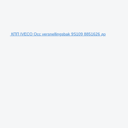
КПП IVECO Occ versnellingsbak 9S109 8851626 до