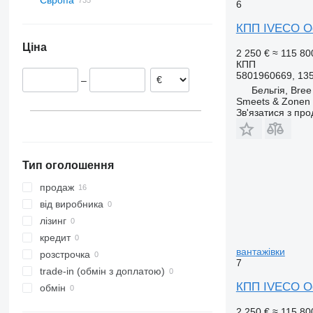
Європа
Черкаси
6
Італія
КПП IVECO Oc
Іспанія
Ціна
Польща
2 250 €
≈ 115 80
КПП
Нідерланди
5801960669, 13
–
Румунія
Бельгія, Bree
Португалія
Smeets & Zonen 
Зв'язатися з пр
Литва
Німеччина
Бельгія
Тип оголошення
показати всі
Bree
Namur
продаж
від виробника
лізинг
кредит
вантажівки
розстрочка
7
trade-in (обмін з доплатою)
КПП IVECO Oc
обмін
2 250 €
≈ 115 80