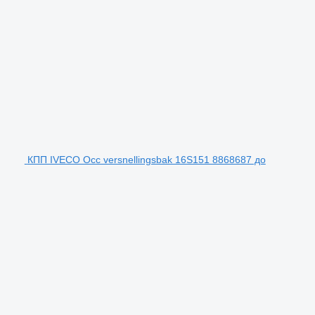
КПП IVECO Occ versnellingsbak 16S151 8868687 до