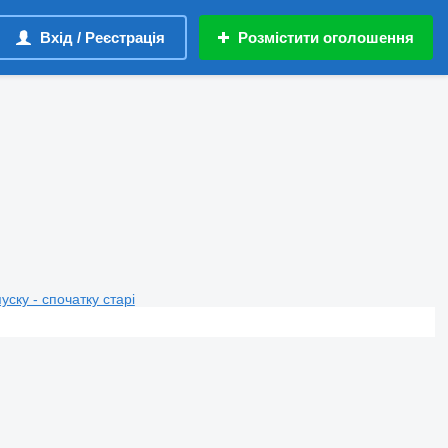
Вхід / Реєстрація
Розмістити оголошення
пуску - спочатку старі