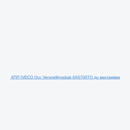
КПП IVECO Occ Versnellingsbak 6AS700TO до вантажівки