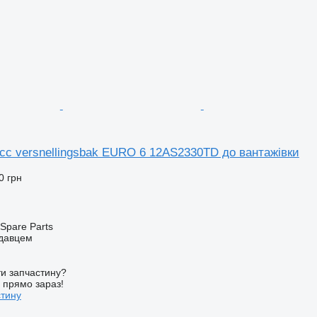
c versnellingsbak EURO 6 12AS2330TD до вантажівки
0 грн
Spare Parts
одавцем
и запчастину?
у прямо зараз!
стину