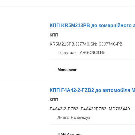
КПП
KR5M213PB,JJ7740,SN: CJJ7740-PB
Португалія, ARGONCILHE
Manaiacar
КПП F4A42-2-FZB2 до автомобіля 
КПП
F4A42-2-FZB2, F4A422FZB2, MD763449
Литва, Panevėžys
UAB Aradnis