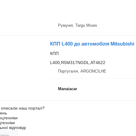
Румунія, Targu Mrues
КПП L400 до автомобіля Mitsubishi
КПП
L400,R5M317NGDL,AT4622
Португалія, ARGONCILHE
Manaiacar
о описали наш портал?
ень
ецтехніки
техніки
ної відповіді
овідь