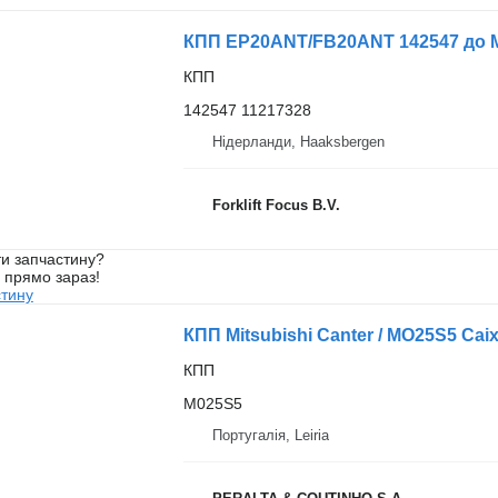
КПП EP20ANT/FB20ANT 142547 до M
КПП
142547 11217328
Нідерланди, Haaksbergen
Forklift Focus B.V.
и запчастину?
у прямо зараз!
стину
КПП
M025S5
Португалія, Leiria