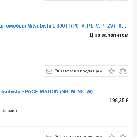
КПП KR5M213PB до комерційного автомобіля Mitsubishi L 300 III (P0_V, P1_V, P_2V) | 86 - 13
Ціна за запитом
Зв'язатися з продавцем
Mitsubishi SPACE WAGON (N9_W, N8_W)
198,35 €
бензин
Зв'язатися з продавцем