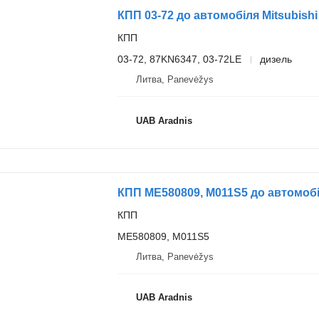
КПП 03-72 до автомобіля Mitsubish
КПП
03-72, 87KN6347, 03-72LE
дизель
Литва, Panevėžys
UAB Aradnis
КПП ME580809, M011S5 до автомобіля
КПП
ME580809, M011S5
Литва, Panevėžys
UAB Aradnis