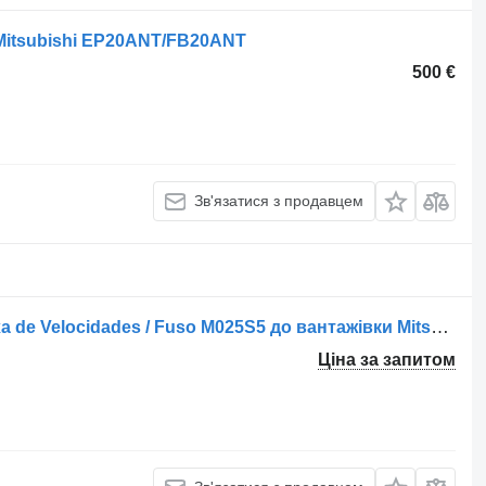
itsubishi EP20ANT/FB20ANT
500 €
Зв'язатися з продавцем
КПП Mitsubishi Canter / MO25S5 Caixa de Velocidades / Fuso M025S5 до вантажівки Mitsubishi
Ціна за запитом