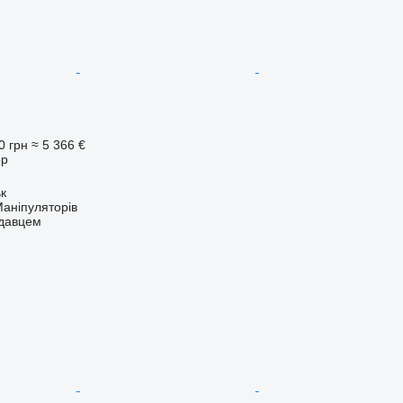
0 грн
≈ 5 366 €
ор
ьк
аніпуляторів
одавцем