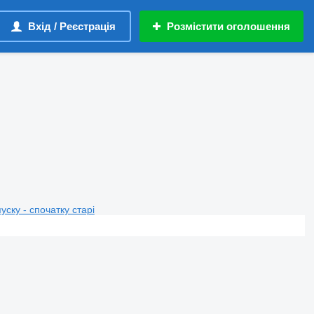
Вхід / Реєстрація
Розмістити оголошення
пуску - спочатку старі