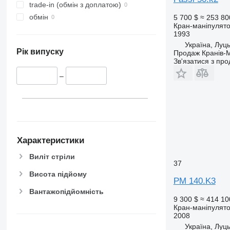
trade-in (обмін з доплатою)
обмін
5 700 $
≈ 253 80
Кран-маніпулят
1993
Україна, Луц
Рік випуску
Продаж Кранів-М
Зв'язатися з пр
–
Характеристики
Виліт стріли
37
Висота підйому
PM 140.K3
Вантажопідйомність
9 300 $
≈ 414 10
Кран-маніпулят
2008
Україна, Луц