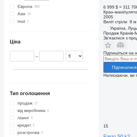
Європа
6 999 $
≈ 311 70
Кран-маніпулят
Азія
Іспанія
2005
інші
Нідерланди
Арабські Емірати
Виліт стріли
8 м
Україна, Луц
Німеччина
Китай
Бразилія
Продаж Кранів-М
Польща
Узбекистан
Зв'язатися з пр
Ціна
Литва
Бельгія
Підпишіться на н
–
Португалія
Естонія
Підписатися
показати всі
Натискаючи, ви
Тип оголошення
продаж
від виробника
лізинг
кредит
15
розстрочка
Fassi 50.k2