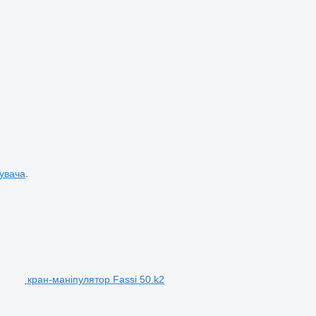
увача
.
кран-маніпулятор Fassi 50.k2