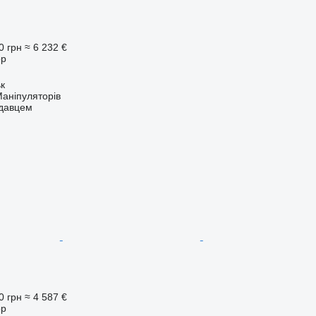
0 грн
≈ 6 232 €
ор
ьк
аніпуляторів
одавцем
0 грн
≈ 4 587 €
ор