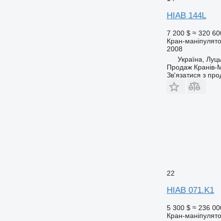
HIAB 144L
7 200 $
≈ 320 60
Кран-маніпулят
2008
Україна, Луц
Продаж Кранів-М
Зв'язатися з пр
22
HIAB 071.K1
5 300 $
≈ 236 00
Кран-маніпулят