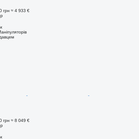
0 грн
≈ 4 933 €
ор
ьк
аніпуляторів
одавцем
0 грн
≈ 8 049 €
ор
ьк