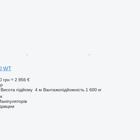
00 WT
0 грн
≈ 2 856 €
ор
Висота підйому
4 м
Вантажопідйомність
1 600 кг
ьк
аніпуляторів
одавцем