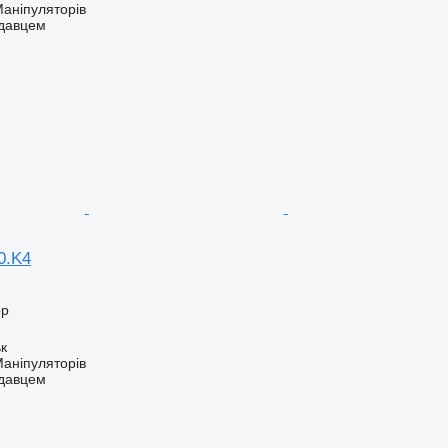
аніпуляторів
одавцем
0.K4
ор
ьк
аніпуляторів
одавцем