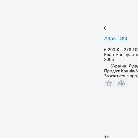
6
Atlas 135L
6 200 $
≈ 276 10
Кран-маніпулят
2005
Україна, Луц
Продаж Кранів-М
Зв'язатися з пр
14