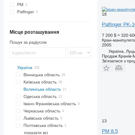
PM
XS
Palfinger
18
PK
Palfinger PK-
Місце розташування
7 200 $
≈ 320 60
Кран-маніпулят
Пошук за радіусом
2005
Україна, Луц
Продаж Кранів-М
Зв'язатися з пр
Україна
Вінницька область
Київська область
Вінниця
Волинська область
Калинівка
Київ
Одеська область
Луцьк
Івано-Франківська область
Одеса
Черкаська область
Перегінське
Львівська область
Звенигородка
13
Полтавська область
Львів
PM 8.5
показати всі
Кременчук
Чернігів