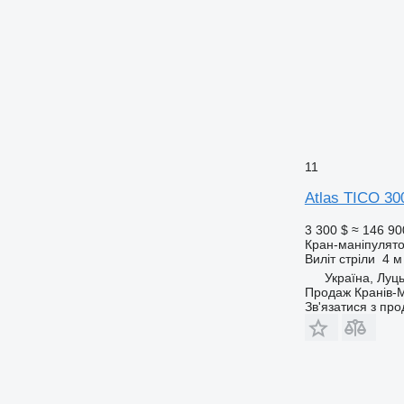
11
Atlas TICO 3
3 300 $
≈ 146 90
Кран-маніпулят
Виліт стріли
4 м
Україна, Луц
Продаж Кранів-М
Зв'язатися з пр