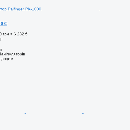
1000
0 грн
≈ 6 232 €
ор
ьк
аніпуляторів
одавцем