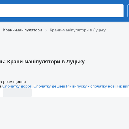
Крани-маніпулятори
Крани-маніпулятори в Луцьку
нь:
Крани-маніпулятори в Луцьку
а розміщення
я
Спочатку дорогі
Спочатку дешеві
Рік випуску - спочатку нові
Рік ви