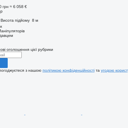
0 грн
≈ 6 058 €
ор
Висота підйому
8 м
ьк
аніпуляторів
одавцем
ові оголошення цієї рубрики
 погоджуєтеся з нашою
політикою конфіденційності
та
угодою корист