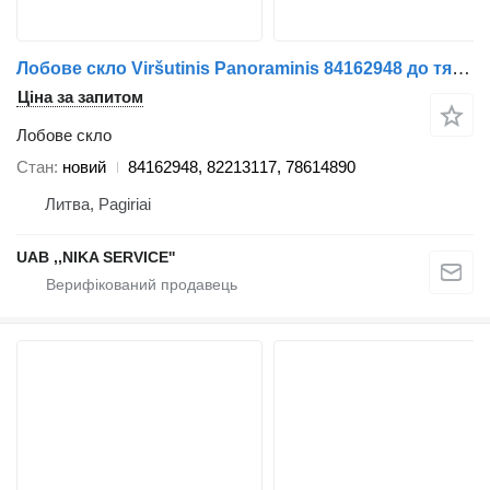
Лобове скло Viršutinis Panoraminis 84162948 до тягача Volvo FH4
Ціна за запитом
Лобове скло
Стан
новий
84162948, 82213117, 78614890
Литва, Pagiriai
UAB ,,NIKA SERVICE''