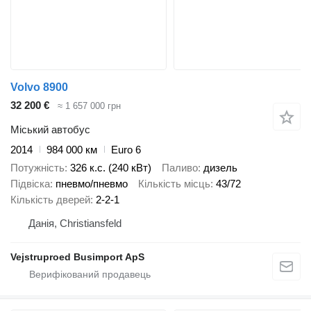
Volvo 8900
32 200 €
≈ 1 657 000 грн
Міський автобус
2014
984 000 км
Euro 6
Потужність
326 к.с. (240 кВт)
Паливо
дизель
Підвіска
пневмо/пневмо
Кількість місць
43/72
Кількість дверей
2-2-1
Данія, Christiansfeld
Vejstruproed Busimport ApS