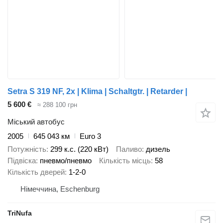
Setra S 319 NF, 2x | Klima | Schaltgtr. | Retarder |
5 600 €
≈ 288 100 грн
Міський автобус
2005
645 043 км
Euro 3
Потужність
299 к.с. (220 кВт)
Паливо
дизель
Підвіска
пневмо/пневмо
Кількість місць
58
Кількість дверей
1-2-0
Німеччина, Eschenburg
TriNufa