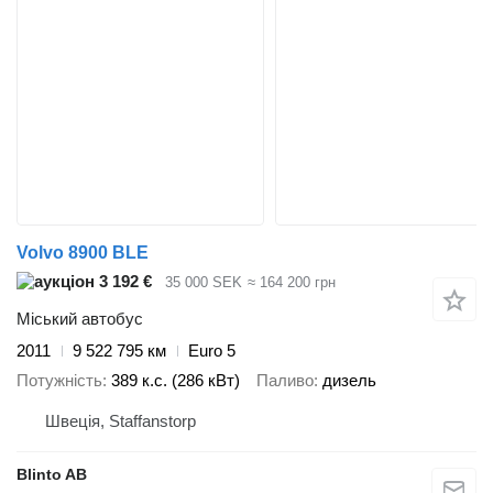
Volvo 8900 BLE
3 192 €
35 000 SEK
≈ 164 200 грн
Міський автобус
2011
9 522 795 км
Euro 5
Потужність
389 к.с. (286 кВт)
Паливо
дизель
Швеція, Staffanstorp
Blinto AB