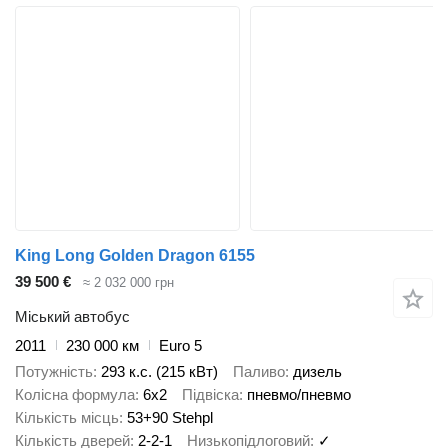
King Long Golden Dragon 6155
39 500 €
≈ 2 032 000 грн
Міський автобус
2011
230 000 км
Euro 5
Потужність
293 к.с. (215 кВт)
Паливо
дизель
Колісна формула
6x2
Підвіска
пневмо/пневмо
Кількість місць
53+90 Stehpl
Кількість дверей
2-2-1
Низькопідлоговий
✓