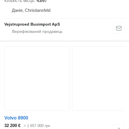
Кількість місць
43/67
Данія, Christiansfeld
Vejstruproed Busimport ApS
Volvo 8900
32 200 €
≈ 1 657 000 грн