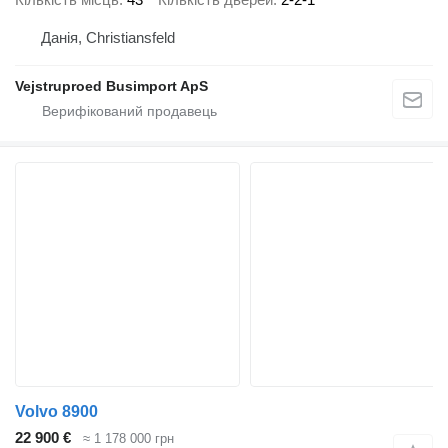
Данія, Christiansfeld
Vejstruproed Busimport ApS
Volvo 8900
22 900 €
≈ 1 178 000 грн