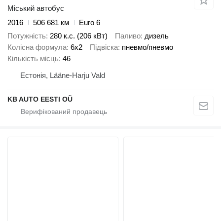
Міський автобус
2016
506 681 км
Euro 6
Потужність
280 к.с. (206 кВт)
Паливо
дизель
Колісна формула
6x2
Підвіска
пневмо/пневмо
Кількість місць
46
Естонія, Lääne-Harju Vald
KB AUTO EESTI OÜ