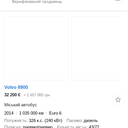
Volvo 8900
32 200 €
≈ 1 657 000 грн
Міський автобус
2014
1 035 000 км
Euro 6
Потужність
326 к.с. (240 кВт)
Паливо
дизель
Підвіска
пневмо/пневмо
Кількість місць
43/72