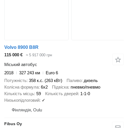
Volvo 8900 B8R
115 000 €
≈ 5 917 000 грн
Міський автобус
2018
327 243 км
Euro 6
Потужність
358 к.с. (263 кВт)
Паливо
дизель
Колісна формула
6x2
Підвіска
пневмо/пневмо
Кількість місць
59
Кількість дверей
1-1-0
Низькопідлоговий
✓
Фінляндія, Oulu
Fibus Oy