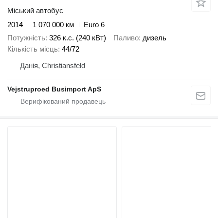
Міський автобус
2014
1 070 000 км
Euro 6
Потужність
326 к.с. (240 кВт)
Паливо
дизель
Кількість місць
44/72
Данія, Christiansfeld
Vejstruproed Busimport ApS