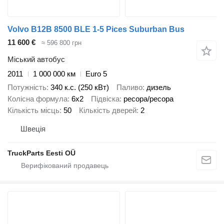
Volvo B12B 8500 BLE 1-5 Pices Suburban Bus
11 600 €
≈ 596 800 грн
Міський автобус
2011
1 000 000 км
Euro 5
Потужність
340 к.с. (250 кВт)
Паливо
дизель
Колісна формула
6x2
Підвіска
ресора/ресора
Кількість місць
50
Кількість дверей
2
Швеція
TruckParts Eesti OÜ