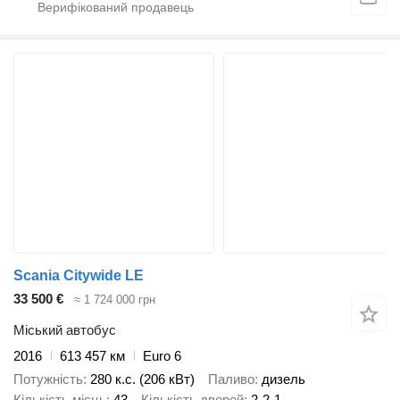
Scania Citywide LE
33 500 €
≈ 1 724 000 грн
Міський автобус
2016
613 457 км
Euro 6
Потужність
280 к.с. (206 кВт)
Паливо
дизель
Кількість місць
43
Кількість дверей
2-2-1