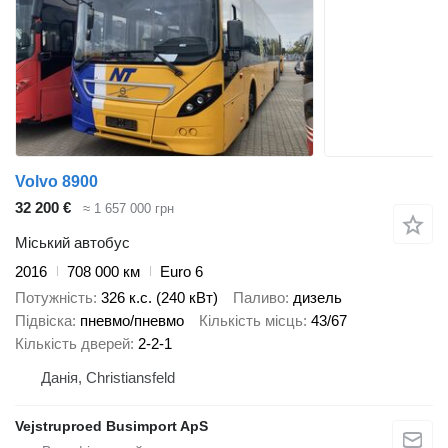
Volvo 8900
32 200 €
≈ 1 657 000 грн
Міський автобус
2016
708 000 км
Euro 6
Потужність
326 к.с. (240 кВт)
Паливо
дизель
Підвіска
пневмо/пневмо
Кількість місць
43/67
Кількість дверей
2-2-1
Данія, Christiansfeld
Vejstruproed Busimport ApS