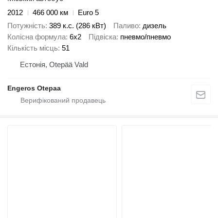
2012
466 000 км
Euro 5
Потужність
389 к.с. (286 кВт)
Паливо
дизель
Колісна формула
6x2
Підвіска
пневмо/пневмо
Кількість місць
51
Естонія, Otepää Vald
Engeros Otepaa