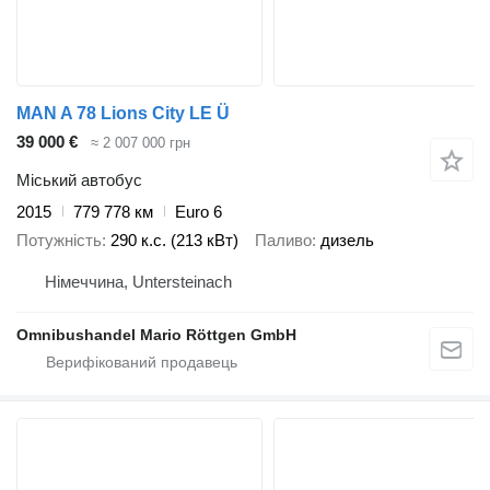
MAN A 78 Lions City LE Ü
39 000 €
≈ 2 007 000 грн
Міський автобус
2015
779 778 км
Euro 6
Потужність
290 к.с. (213 кВт)
Паливо
дизель
Німеччина, Untersteinach
Omnibushandel Mario Röttgen GmbH