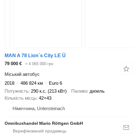
MAN A 78 Lion´s City LE Ü
79 000 €
≈ 4 065 000 грн
Міський автобус
2018
486 824 км
Euro 6
Потужність
290 к.с. (213 кВт)
Паливо
дизель
Кількість місць
42+43
Німеччина, Untersteinach
Omnibushandel Mario Röttgen GmbH