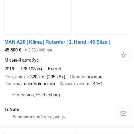
MAN A20 | Klima | Retarder | 1. Hand | 45 Sitze |
45 800 €
≈ 2 356 000 грн
Міський автобус
2016
726 103 км
Euro 6
Потужність
320 к.с. (235 кВт)
Паливо
дизель
Підвіска
пневмо/пневмо
Кількість місць
44+1
Німеччина, Eschenburg
TriNufa