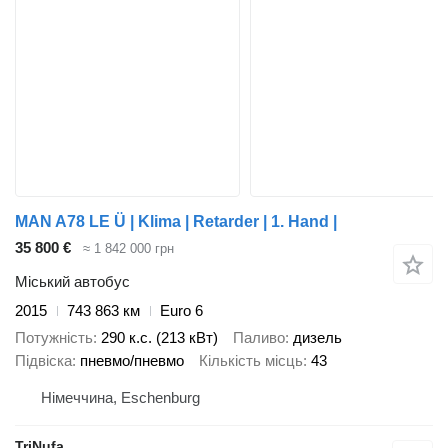
MAN A78 LE Ü | Klima | Retarder | 1. Hand |
35 800 €
≈ 1 842 000 грн
Міський автобус
2015
743 863 км
Euro 6
Потужність
290 к.с. (213 кВт)
Паливо
дизель
Підвіска
пневмо/пневмо
Кількість місць
43
Німеччина, Eschenburg
TriNufa