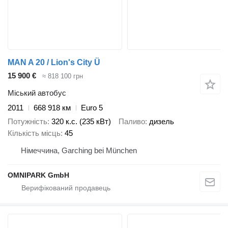
MAN A 20 / Lion's City Ü
15 900 €
≈ 818 100 грн
Міський автобус
2011
668 918 км
Euro 5
Потужність
320 к.с. (235 кВт)
Паливо
дизель
Кількість місць
45
Німеччина, Garching bei München
OMNIPARK GmbH