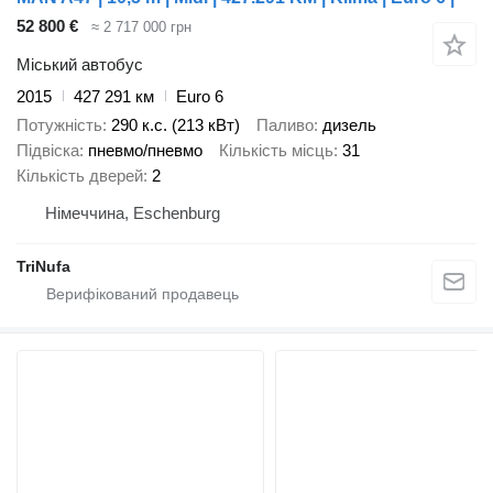
52 800 €
≈ 2 717 000 грн
Міський автобус
2015
427 291 км
Euro 6
Потужність
290 к.с. (213 кВт)
Паливо
дизель
Підвіска
пневмо/пневмо
Кількість місць
31
Кількість дверей
2
Німеччина, Eschenburg
TriNufa