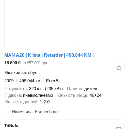
MAN A20 | Klima | Retarder | 498.044 KM |
18 600 €
≈ 957 000 грн
Міський автобус
2009
498 044 км
Euro 5
Потужність
320 к.с. (235 кВт)
Паливо
дизель
Підвіска
пневмо/пневмо
Кількість місць
46+24
Кількість дверей
1-2-0
Німеччина, Eschenburg
TriNufa