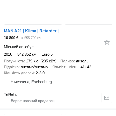
MAN A21 | Klima | Retarder |
10 800 €
≈ 555 700 грн
Міський автобус
2010
842 352 км
Euro 5
Потужність
279 к.с. (205 кВт)
Паливо
дизель
Підвіска
пневмо/пневмо
Кількість місць
41+42
Кількість дверей
2-2-0
Німеччина, Eschenburg
TriNufa