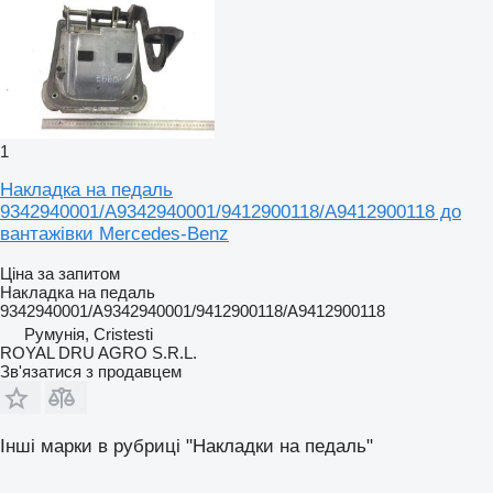
1
Накладка на педаль
9342940001/A9342940001/9412900118/A9412900118 до
вантажівки Mercedes-Benz
Ціна за запитом
Накладка на педаль
9342940001/A9342940001/9412900118/A9412900118
Румунія, Cristesti
ROYAL DRU AGRO S.R.L.
Зв'язатися з продавцем
Інші марки в рубриці "Накладки на педаль"