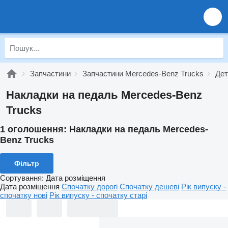
Запчастини
Запчастини Mercedes-Benz Trucks
Дет
Накладки на педаль Mercedes-Benz
Trucks
1 оголошення:
Накладки на педаль Mercedes-
Benz Trucks
Фільтр
Сортування
:
Дата розміщення
Дата розміщення
Спочатку дорогі
Спочатку дешеві
Рік випуску -
спочатку нові
Рік випуску - спочатку старі