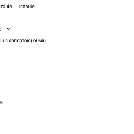
тонія
Іспанія
мін з доплатою)
обмін
м