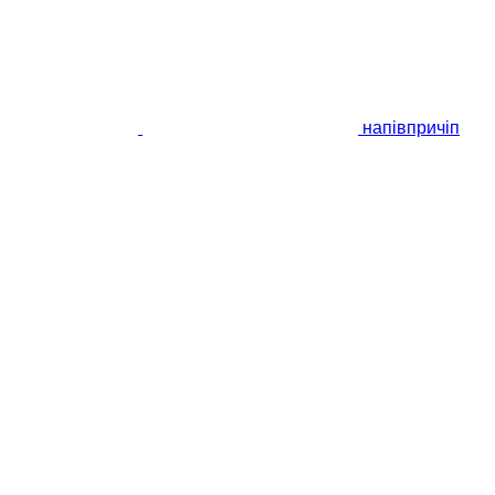
напівпричіп