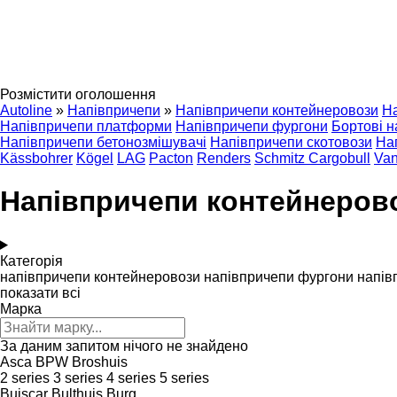
Розмістити оголошення
Autoline
»
Напівпричепи
»
Напівпричепи контейнеровози
Н
Напівпричепи платформи
Напівпричепи фургони
Бортові н
Напівпричепи бетонозмішувачі
Напівпричепи скотовози
На
Kässbohrer
Kögel
LAG
Pacton
Renders
Schmitz Cargobull
Van
Напівпричепи контейнерово
Категорія
напівпричепи контейнеровози
напівпричепи фургони
напів
показати всі
Марка
За даним запитом нічого не знайдено
Asca
BPW
Broshuis
2 series
3 series
4 series
5 series
Buiscar
Bulthuis
Burg