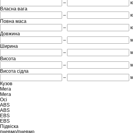
–
к
Власна вага
–
к
Повна маса
–
к
Довжина
–
Ширина
–
Висота
–
Висота сідла
–
Кузов
Мега
Мега
Осі
ABS
ABS
EBS
EBS
Підвіска
пневмо/пневмо