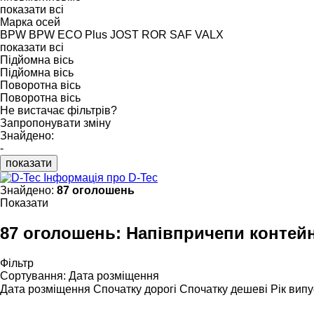
показати всі
Марка осей
BPW
BPW ECO Plus
JOST
ROR
SAF
VALX
показати всі
Підйомна вісь
Підйомна вісь
Поворотна вісь
Поворотна вісь
Не вистачає фільтрів?
Запропонувати зміну
Знайдено:
-
показати
Інформація про D-Tec
Знайдено:
87 оголошень
Показати
87 оголошень:
Напівпричепи контейн
Фільтр
Сортування
:
Дата розміщення
Дата розміщення
Спочатку дорогі
Спочатку дешеві
Рік випу