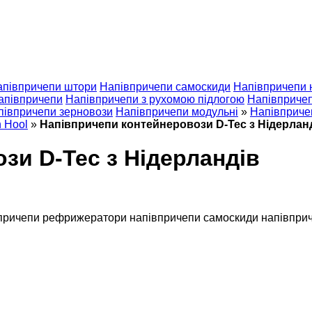
апівпричепи штори
Напівпричепи самоскиди
Напівпричепи 
апівпричепи
Напівпричепи з рухомою підлогою
Напівпричеп
півпричепи зерновози
Напівпричепи модульні
»
Напівприче
 Hool
»
Напівпричепи контейнеровози D-Tec з Нідерлан
зи D-Tec з Нідерландів
причепи рефрижератори
напівпричепи самоскиди
напівпри