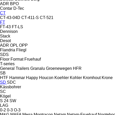
ADR
BPO
Contar
D-Tec
CT
CT-43-04D
CT-411-S
CT-521
FT
FT-43
FT-LS
Dennison
Stack
Desot
ADR
OPL
OPP
Flandria
Fliegl
SDS
Floor
Format
Fruehauf
T-series
General Trailers
Granalu
Groenewegen
HFR
SB
HTF
Hammar
Happy
Houcon
Koehler
Kohler
Kromhout
Krone
SD
SDC
Kässbohrer
SC
Kögel
S 24
SW
LAG
0-2
0-3
O-3
M&G
MAFA
Mega
Montracon
Netam
Netam-Fruehauf
Nootebo