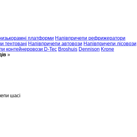
низькорамні платформи
Напівпричепи рефрижератори
и тентовані
Напівпричепи автовози
Напівпричепи лісовози
пи контейнеровози D-Tec
Broshuis
Dennison
Krone
дів
»
чепи шасі