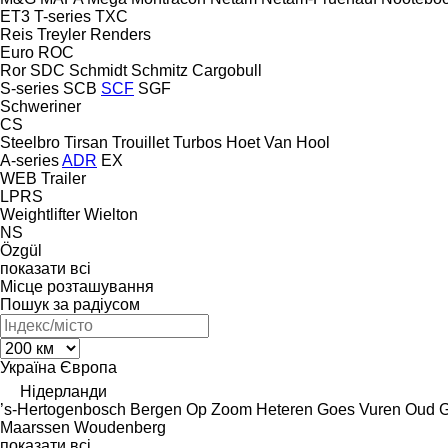
ET3
T-series
TXC
Reis Treyler
Renders
Euro
ROC
Ror
SDC
Schmidt
Schmitz Cargobull
S-series
SCB
SCF
SGF
Schweriner
CS
Steelbro
Tirsan
Trouillet
Turbos Hoet
Van Hool
A-series
ADR
EX
WEB Trailer
LPRS
Weightlifter
Wielton
NS
Özgül
показати всі
Місце розташування
Пошук за радіусом
Україна
Європа
Нідерланди
’s-Hertogenbosch
Bergen Op Zoom
Heteren
Goes
Vuren
Oud G
Maarssen
Woudenberg
показати всі