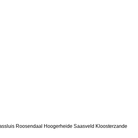
ssluis
Roosendaal
Hoogerheide
Saasveld
Kloosterzande