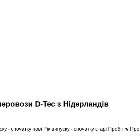
еровози D-Tec з Нідерландів
ску - спочатку нові
Рік випуску - спочатку старі
Пробіг ⬊
Про