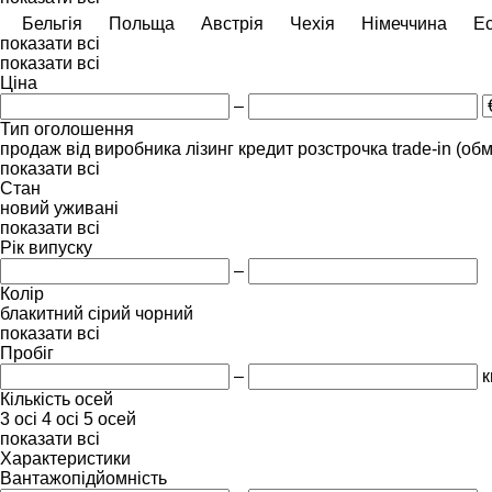
Бельгія
Польща
Австрія
Чехія
Німеччина
Ес
показати всі
показати всі
Ціна
–
Тип оголошення
продаж
від виробника
лізинг
кредит
розстрочка
trade-in (об
показати всі
Стан
новий
уживані
показати всі
Рік випуску
–
Колір
блакитний
сірий
чорний
показати всі
Пробіг
–
к
Кількість осей
3 осі
4 осі
5 осей
показати всі
Характеристики
Вантажопідйомність