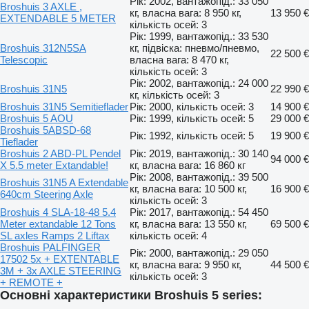
Рік: 2002, вантажопід.: 33 050
Broshuis 3 AXLE ,
кг, власна вага: 8 950 кг,
13 950 €
EXTENDABLE 5 METER
кількість осей: 3
Рік: 1999, вантажопід.: 33 530
Broshuis 312N5SA
кг, підвіска: пневмо/пневмо,
22 500 €
Telescopic
власна вага: 8 470 кг,
кількість осей: 3
Рік: 2002, вантажопід.: 24 000
Broshuis 31N5
22 990 €
кг, кількість осей: 3
Broshuis 31N5 Semitieflader
Рік: 2000, кількість осей: 3
14 900 €
Broshuis 5 AOU
Рік: 1999, кількість осей: 5
29 000 €
Broshuis 5ABSD-68
Рік: 1992, кількість осей: 5
19 900 €
Tieflader
Broshuis 2 ABD-PL Pendel
Рік: 2019, вантажопід.: 30 140
94 000 €
X 5.5 meter Extandable!
кг, власна вага: 16 860 кг
Рік: 2008, вантажопід.: 39 500
Broshuis 31N5 A Extendable
кг, власна вага: 10 500 кг,
16 900 €
640cm Steering Axle
кількість осей: 3
Broshuis 4 SLA-18-48 5.4
Рік: 2017, вантажопід.: 54 450
Meter extandable 12 Tons
кг, власна вага: 13 550 кг,
69 500 €
SL axles Ramps 2 Liftax
кількість осей: 4
Broshuis PALFINGER
Рік: 2000, вантажопід.: 29 050
17502 5x + EXTENTABLE
кг, власна вага: 9 950 кг,
44 500 €
3M + 3x AXLE STEERING
кількість осей: 3
+ REMOTE +
Основні характеристики Broshuis 5 series: