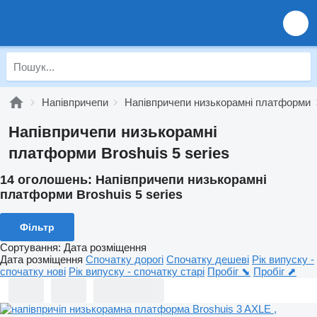
Напівпричепи
Напівпричепи низькорамні платформи
Напівпричепи низькорамні
платформи Broshuis 5 series
14 оголошень:
Напівпричепи низькорамні
платформи Broshuis 5 series
Фільтр
Сортування
:
Дата розміщення
Дата розміщення
Спочатку дорогі
Спочатку дешеві
Рік випуску -
спочатку нові
Рік випуску - спочатку старі
Пробіг ⬊
Пробіг ⬈