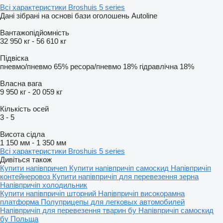
Всі характеристики Broshuis 5 series
Дані зібрані на основі бази оголошень Autoline
Вантажопідйомність
32 950 кг
-
56 610 кг
Підвіска
пневмо/пневмо
65%
ресора/пневмо
18%
гідравлічна
18%
Власна вага
9 950 кг
-
20 059 кг
Кількість осей
3
-
5
Висота сідла
1 150 мм
-
1 350 мм
Всі характеристики Broshuis 5 series
Дивіться також
Купити напівпричеп
Купити напівпричіп самоскид
Напівпричіп
контейнеровоз
Купити напівпричіп для перевезення зерна
Напівпричіп холодильник
Купити напівпричіп шторний
Напівпричіп високорамна
платформа
Полуприцепы для легковых автомобилей
Напівпричіп для перевезення тварин бу
Напівпричіп самоскид
бу Польща