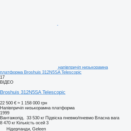
напівпричіп низькорамна
платформа Broshuis 312N5SA Telescopic
17
ВІДЕО
Broshuis 312N5SA Telescopic
22 500 €
≈ 1 158 000 грн
Напівпричіп низькорамна платформа
1999
Вантажопід.
33 530 кг
Підвіска
пневмо/пневмо
Власна вага
8 470 кг
Кількість осей
3
Нідерланди, Geleen