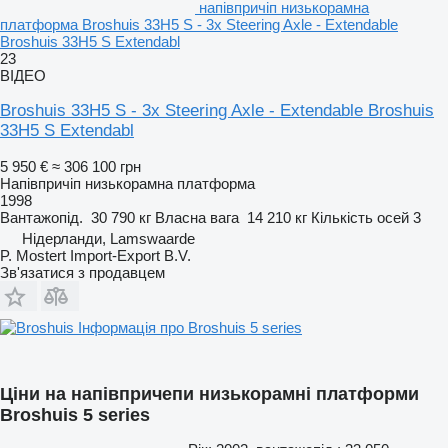
напівпричіп низькорамна
платформа Broshuis 33H5 S - 3x Steering Axle - Extendable
Broshuis 33H5 S Extendabl
23
ВІДЕО
Broshuis 33H5 S - 3x Steering Axle - Extendable Broshuis
33H5 S Extendabl
5 950 €
≈ 306 100 грн
Напівпричіп низькорамна платформа
1998
Вантажопід.
30 790 кг
Власна вага
14 210 кг
Кількість осей
3
Нідерланди, Lamswaarde
P. Mostert Import-Export B.V.
Зв'язатися з продавцем
Інформація про Broshuis 5 series
Ціни на напівпричепи низькорамні платформи
Broshuis 5 series