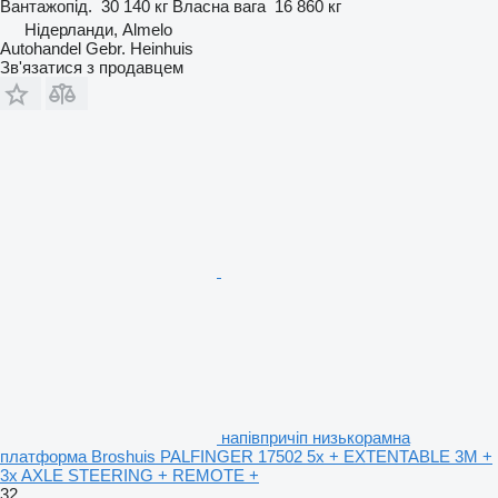
Вантажопід.
30 140 кг
Власна вага
16 860 кг
Нідерланди, Almelo
Autohandel Gebr. Heinhuis
Зв'язатися з продавцем
напівпричіп низькорамна
платформа Broshuis PALFINGER 17502 5x + EXTENTABLE 3M +
3x AXLE STEERING + REMOTE +
32