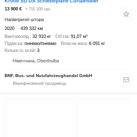
Krone SD DA Schiebeplane Curtainsider
13 900 €
≈ 715 200 грн
Напівпричіп штора
2020
439 332 км
Вантажопід.
32 910 кг
Об'єм
91,07 м³
Підвіска
пневмо/пневмо
Власна вага
6 091 кг
Кількість осей
3
Німеччина, Oberthulba
BNF, Bus- und Nutzfahrzeughandel GmbH