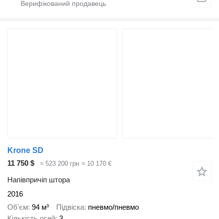
Krone SD
11 750 $
≈ 523 200 грн
≈ 10 170 €
Напівпричіп штора
2016
Об'єм
94 м³
Підвіска
пневмо/пневмо
Кількість осей
3