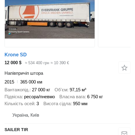
Krone SD
12 000 $
≈ 534 400 грн
≈ 10 390 €
Напівпричіп штора
2015
365 000 км
Вантажопід.
27 000 кг
Об'єм
97,15 м³
Підвіска
ресора/пневмо
Власна вага
6 750 кг
Кількість осей
3
Висота сідла
950 мм
Україна, Київ
SAILER TIR