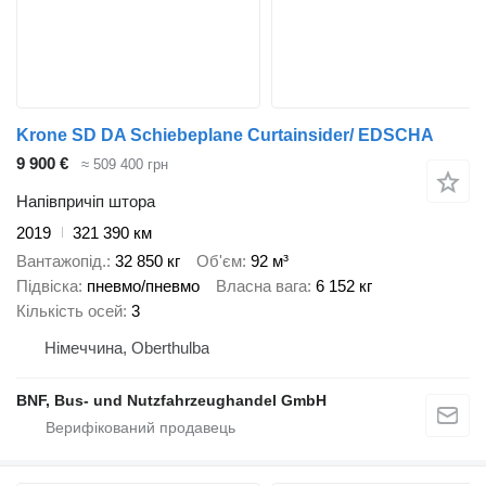
Krone SD DA Schiebeplane Curtainsider/ EDSCHA
9 900 €
≈ 509 400 грн
Напівпричіп штора
2019
321 390 км
Вантажопід.
32 850 кг
Об'єм
92 м³
Підвіска
пневмо/пневмо
Власна вага
6 152 кг
Кількість осей
3
Німеччина, Oberthulba
BNF, Bus- und Nutzfahrzeughandel GmbH