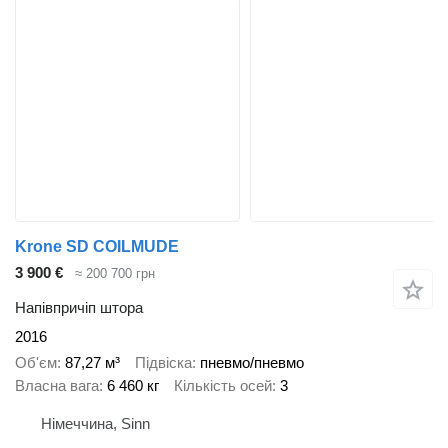
Krone SD COILMUDE
3 900 €
≈ 200 700 грн
Напівпричіп штора
2016
Об'єм
87,27 м³
Підвіска
пневмо/пневмо
Власна вага
6 460 кг
Кількість осей
3
Німеччина, Sinn