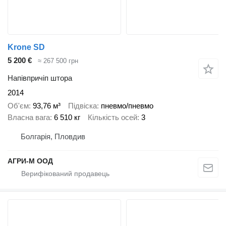
Krone SD
5 200 €
≈ 267 500 грн
Напівпричіп штора
2014
Об'єм
93,76 м³
Підвіска
пневмо/пневмо
Власна вага
6 510 кг
Кількість осей
3
Болгарія, Пловдив
АГРИ-М ООД