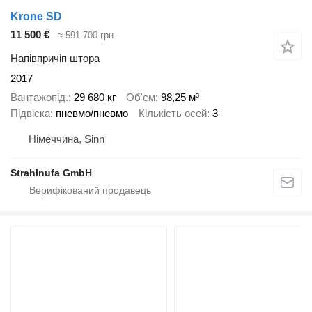
Krone SD
11 500 €
≈ 591 700 грн
Напівпричіп штора
2017
Вантажопід.
29 680 кг
Об'єм
98,25 м³
Підвіска
пневмо/пневмо
Кількість осей
3
Німеччина, Sinn
Strahlnufa GmbH