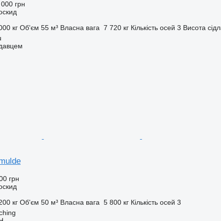
 000 грн
оскид
000 кг
Об'єм
55 м³
Власна вага
7 720 кг
Кількість осей
3
Висота сідл
u
одавцем
mulde
00 грн
оскид
200 кг
Об'єм
50 м³
Власна вага
5 800 кг
Кількість осей
3
ching
H