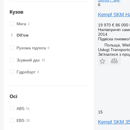
6
Кузов
Kempf SKM Har
Мега
19 970 €
86 000
Напівпричіп сам
2014
Об'єм
Підвіска
пневмо
Польща, Wiel
Рухома підлога
Usługi Transport
Зв'язатися з пр
Зсувний дах
Гідроборт
Осі
ABS
15
EBS
Kempf SKM 3