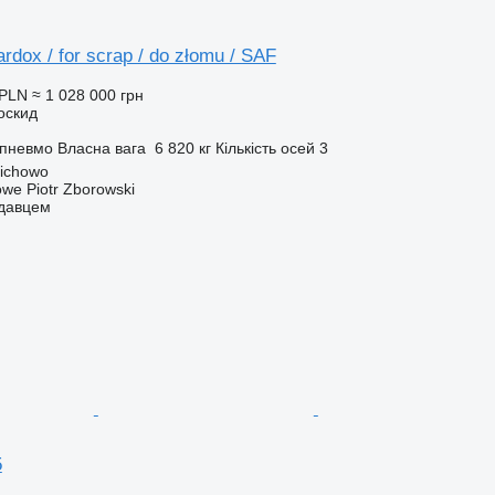
dox / for scrap / do złomu / SAF
 PLN
≈ 1 028 000 грн
оскид
/пневмо
Власна вага
6 820 кг
Кількість осей
3
ichowo
owe Piotr Zborowski
одавцем
5