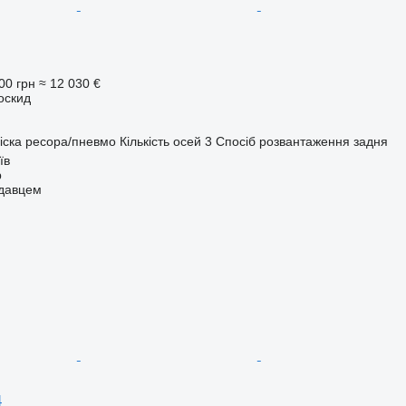
00 грн
≈ 12 030 €
оскид
іска
ресора/пневмо
Кількість осей
3
Спосіб розвантаження
задня
їв
p
одавцем
4