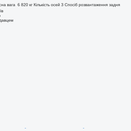
сна вага
6 820 кг
Кількість осей
3
Спосіб розвантаження
задня
їв
p
одавцем