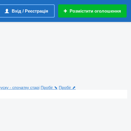
Вхід / Реєстрація
Розмістити оголошення
пуску - спочатку старі
Пробіг ⬊
Пробіг ⬈