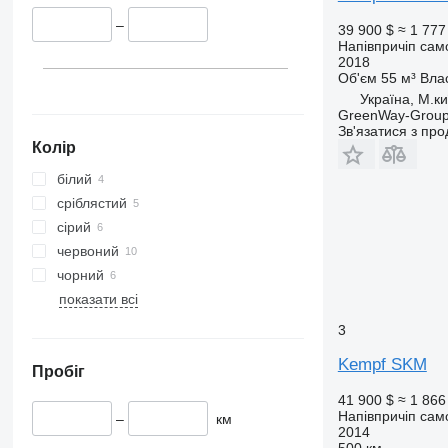
–
39 900 $
≈ 1 777
Напівпричіп сам
2018
Об'єм
55 м³
Вла
Україна, М.ки
GreenWay-Grou
Зв'язатися з пр
Колір
білий
сріблястий
сірий
червоний
чорний
показати всі
3
Kempf SKM
Пробіг
41 900 $
≈ 1 866
Напівпричіп сам
–
км
2014
500 км