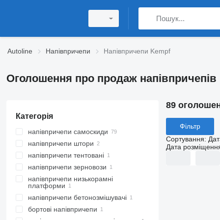
Autoline
Напівпричепи
Напівпричепи Kempf
Оголошення про продаж напівпричепів
89 оголоше
Категорія
Фільтр
напівпричепи самоскиди
Сортування
:
Дат
напівпричепи штори
Дата розміщенн
напівпричепи тентовані
напівпричепи зерновози
напівпричепи низькорамні
платформи
напівпричепи бетонозмішувачі
бортові напівпричепи