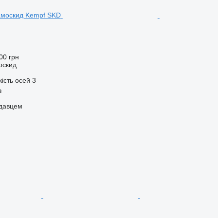
00 грн
оскид
кість осей
3
в
одавцем