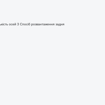
ькість осей
3
Спосіб розвантаження
задня