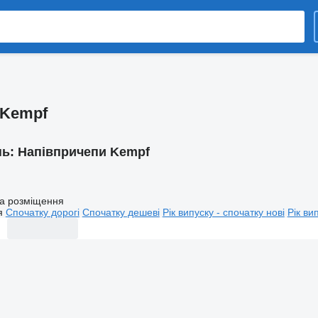
 Kempf
нь:
Напівпричепи Kempf
а розміщення
я
Спочатку дорогі
Спочатку дешеві
Рік випуску - спочатку нові
Рік ви