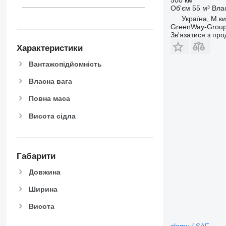
Об'єм
55 м³
Вла
Україна, М.ки
GreenWay-Grou
Зв'язатися з пр
Характеристики
Вантажопідйомність
Власна вага
Повна маса
Висота сідла
Габарити
Довжина
Ширина
Висота
złomu / SAF