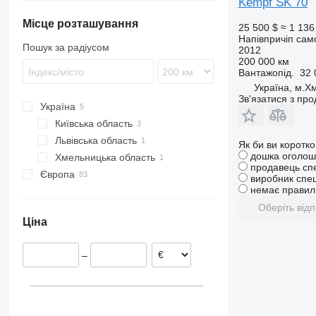
Kempf SK 70
SZ
ZVKA
TXD
SCS
VHLO
TKS
SGF
Місце розташування
25 500 $
≈ 1 136
Напівпричіп сам
SKI
Пошук за радіусом
2012
SKO
200 000 км
Вантажопід.
32 
SPR
Україна, м.Х
SW
Зв'язатися з пр
Україна
Київська область
Львівська область
Київ
Як би ви коротк
дошка оголош
Хмельницька область
Львів
продавець сп
Європа
Хмельницький
виробник спец
немає правиль
Німеччина
Оберіть відп
Польща
Ціна
Чехія
Нідерланди
–
Австрія
Угорщина
Румунія
Бельгія