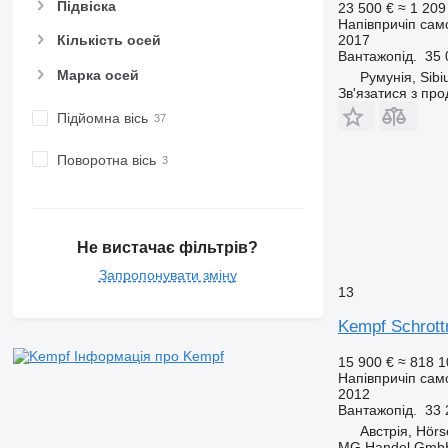
Підвіска
23 500 €
≈ 1 209
Напівпричіп сам
2017
Кількість осей
Вантажопід.
35 
Марка осей
Румунія, Sibi
Зв'язатися з пр
Підйомна вісь
Поворотна вісь
Не вистачає фільтрів?
Запропонувати зміну
13
Kempf Schrott
Інформація про Kempf
15 900 €
≈ 818 1
Напівпричіп сам
2012
Вантажопід.
33 
Австрія, Hörs
MG Handel Gmb