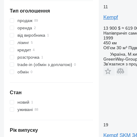
11
Тип оголошення
Kempf
продаж
оренда
13 900 $
≈ 619 0
Напівпричіп сам
від виробника
1999
лізинг
450 км
Об'єм
30 м³
Підв
кредит
Україна, М.ки
розстрочка
GreenWay-Grou
Зв'язатися з пр
trade-in (обмін з доплатою)
обмін
Стан
новий
уживані
19
Рік випуску
Kempf SKM 3