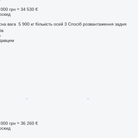
 000 грн
≈ 34 530 €
оскид
сна вага
5 900 кг
Кількість осей
3
Спосіб розвантаження
задня
їв
p
одавцем
 000 грн
≈ 36 260 €
оскид