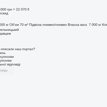
 000 грн
≈ 22 070 €
оскид
000 кг
Об'єм
70 м³
Підвіска
пневмо/пневмо
Власна вага
7 000 кг
Кіл
мельницький
одавцем
о описали наш портал?
ень
ецтехніки
техніки
ної відповіді
овідь