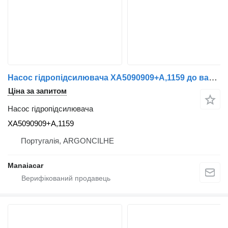
Насос гідропідсилювача XA5090909+A,1159 до вантажівки Renault Midlum | 00
Ціна за запитом
Насос гідропідсилювача
XA5090909+A,1159
Португалія, ARGONCILHE
Manaiacar