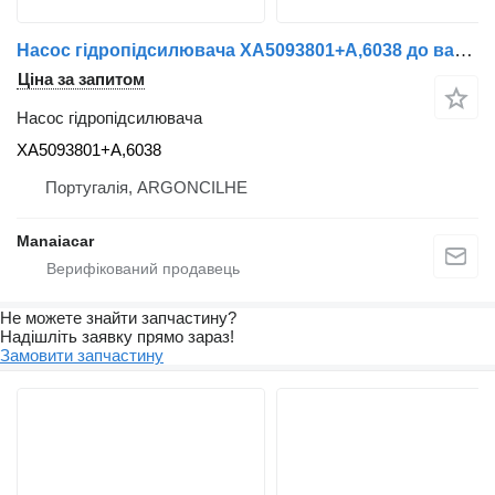
Насос гідропідсилювача XA5093801+A,6038 до вантажівки Renault Midlum | 00
Ціна за запитом
Насос гідропідсилювача
XA5093801+A,6038
Португалія, ARGONCILHE
Manaiacar
Не можете знайти запчастину?
Надішліть заявку прямо зараз!
Замовити запчастину