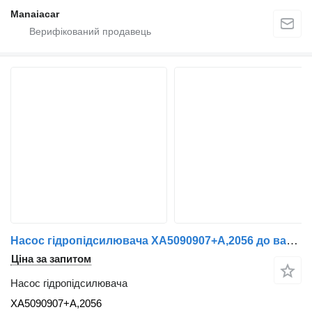
Manaiacar
Насос гідропідсилювача XA5090907+A,2056 до вантажівки Renault Midlum | 00
Ціна за запитом
Насос гідропідсилювача
XA5090907+A,2056