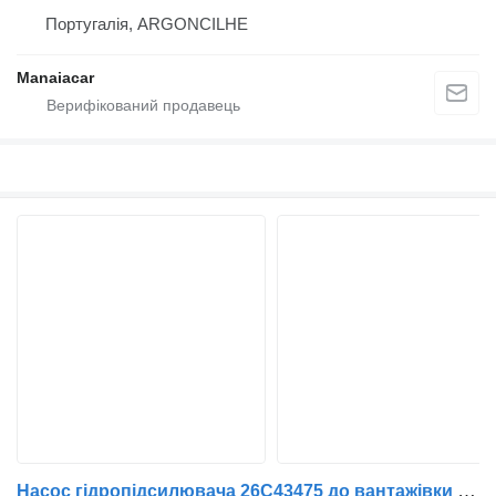
Португалія, ARGONCILHE
Manaiacar
Насос гідропідсилювача 26C43475 до вантажівки Renault Midlum | 00