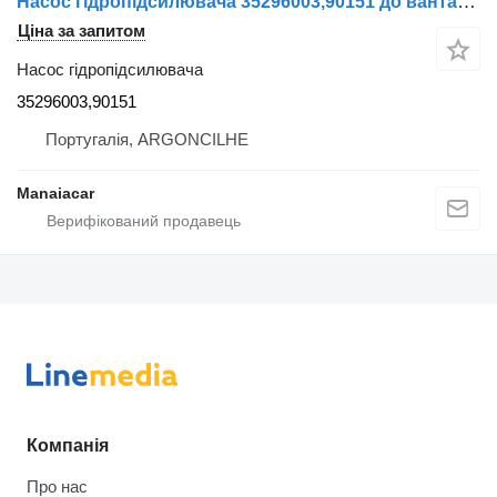
Насос гідропідсилювача 35296003,90151 до вантажівки Renault Midlum | 00
Ціна за запитом
Насос гідропідсилювача
35296003,90151
Португалія, ARGONCILHE
Manaiacar
Компанія
Про нас