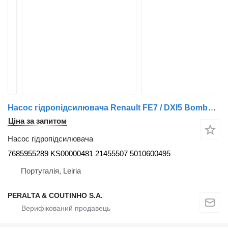
Насос гідропідсилювача Renault FE7 / DXI5 Bomba de Direção Midlum;Premium II 7685955289 до вантажівки Renault
Ціна за запитом
Насос гідропідсилювача
7685955289 KS00000481 21455507 5010600495
Португалія, Leiria
PERALTA & COUTINHO S.A.