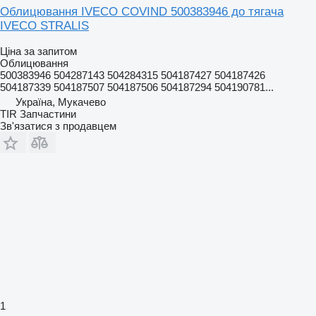
Облицювання IVECO COVIND 500383946 до тягача
IVECO STRALIS
Ціна за запитом
Облицювання
500383946 504287143 504284315 504187427 504187426
504187339 504187507 504187506 504187294 504190781...
Україна, Мукачево
TIR Запчастини
Зв'язатися з продавцем
1