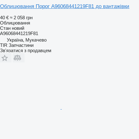
Облицювання Порог A96068441219F81 до вантажівки
40 €
≈ 2 058 грн
Облицювання
Стан
новий
A96068441219F81
Україна, Мукачево
TIR Запчастини
Зв'язатися з продавцем