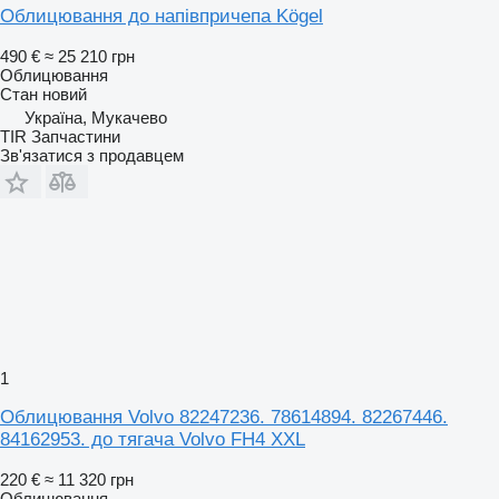
Облицювання до напівпричепа Kögel
490 €
≈ 25 210 грн
Облицювання
Стан
новий
Україна, Мукачево
TIR Запчастини
Зв'язатися з продавцем
1
Облицювання Volvo 82247236. 78614894. 82267446.
84162953. до тягача Volvo FH4 XXL
220 €
≈ 11 320 грн
Облицювання