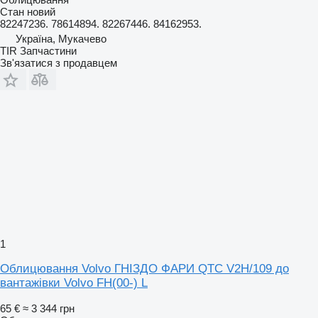
Стан
новий
82247236. 78614894. 82267446. 84162953.
Україна, Мукачево
TIR Запчастини
Зв'язатися з продавцем
1
Облицювання Volvo ГНIЗДО ФАРИ QTC V2H/109 до
вантажівки Volvo FH(00-) L
65 €
≈ 3 344 грн