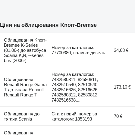
Ціни на облицювання Knorr-Bremse
Облицювання Knorr-
Bremse K-Series
Номер за каталогом:
(01.06-) до автобуса
34,68 €
77700380, паливо: дизель
Scania K,N,F-series
bus (2006-)
Номер за каталогом:
Облицювання
7482580811, 82580811,
Renault Range Gama
7482510540, 82510540,
173,10 €
T до тягача Renault
7482516626, 82516626,
Renault Range T
7482580812, 82580812,
7482516638,...
Облицювання до
Стан: новий, номер за
70 €
тягача Scania
каталогом: 1853193
Облицювання