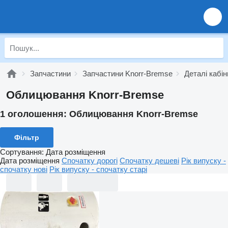
Запчастини
Запчастини Knorr-Bremse
Деталі кабі
Облицювання Knorr-Bremse
1 оголошення:
Облицювання Knorr-Bremse
Фільтр
Сортування
:
Дата розміщення
Дата розміщення
Спочатку дорогі
Спочатку дешеві
Рік випуску -
спочатку нові
Рік випуску - спочатку старі