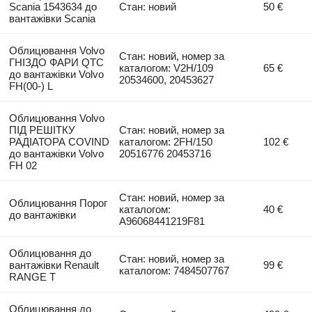
Scania 1543634 до
Стан: новий
50 €
вантажівки Scania
Облицювання Volvo
Стан: новий, номер за
ГНIЗДО ФАРИ QTC
каталогом: V2H/109
65 €
до вантажівки Volvo
20534600, 20453627
FH(00-) L
Облицювання Volvo
ПІД РЕШІТКУ
Стан: новий, номер за
РАДІАТОРА COVIND
каталогом: 2FH/150
102 €
до вантажівки Volvo
20516776 20453716
FH 02
Стан: новий, номер за
Облицювання Порог
каталогом:
40 €
до вантажівки
A96068441219F81
Облицювання до
Стан: новий, номер за
вантажівки Renault
99 €
каталогом: 7484507767
RANGE T
Облицювання до