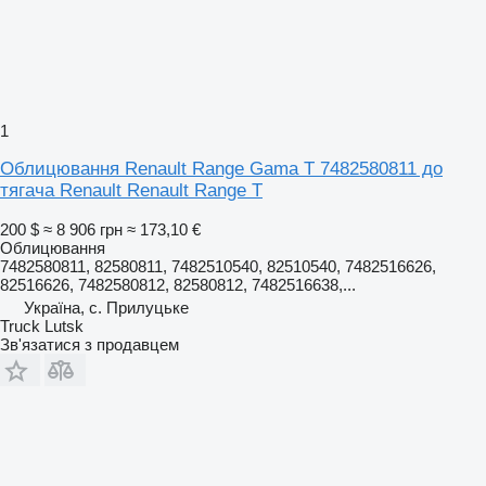
1
Облицювання Renault Range Gama T 7482580811 до
тягача Renault Renault Range T
200 $
≈ 8 906 грн
≈ 173,10 €
Облицювання
7482580811, 82580811, 7482510540, 82510540, 7482516626,
82516626, 7482580812, 82580812, 7482516638,...
Україна, с. Прилуцьке
Truck Lutsk
Зв'язатися з продавцем