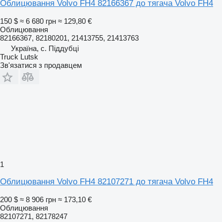
Облицювання Volvo FH4 82166367 до тягача Volvo FH4
150 $
≈ 6 680 грн
≈ 129,80 €
Облицювання
82166367, 82180201, 21413755, 21413763
Україна, с. Піддубці
Truck Lutsk
Зв'язатися з продавцем
1
Облицювання Volvo FH4 82107271 до тягача Volvo FH4
200 $
≈ 8 906 грн
≈ 173,10 €
Облицювання
82107271, 82178247